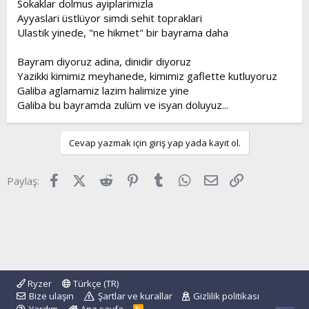
Sokaklar dolmus ayiplarimizla
t
i
Ayyaslari üstlüyor simdi sehit topraklari
a
h
Ulastik yinede, "ne hikmet" bir bayrama daha
n
i
Bayram diyoruz adina, dinidir diyoruz
Yazikki kimimiz meyhanede, kimimiz gaflette kutluyoruz
Galiba aglamamiz lazim halimize yine
Galiba bu bayramda zulüm ve isyan doluyuz...
Cevap yazmak için giriş yap yada kayıt ol.
Facebook
X (Twitter)
Reddit
Pinterest
Tumblr
WhatsApp
E-posta
Link
Paylaş:
Ryzer
Türkçe (TR)
Bize ulaşın
Şartlar ve kurallar
Gizlilik politikası
R