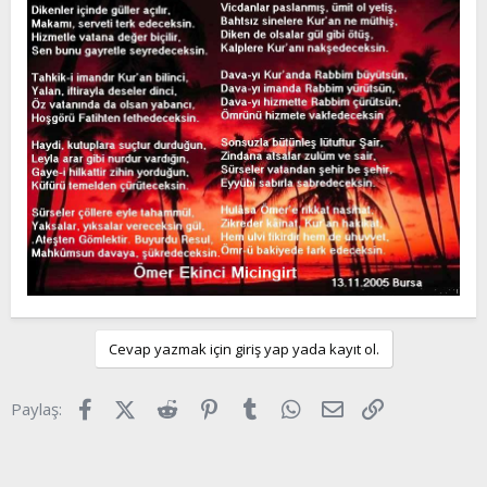
t
i
a
h
n
i
Cevap yazmak için giriş yap yada kayıt ol.
Facebook
X (Twitter)
Reddit
Pinterest
Tumblr
WhatsApp
E-posta
Link
Paylaş: