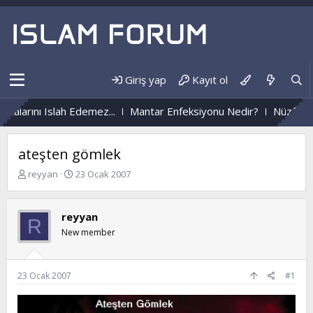
Giriş yap
Kayıt ol
alarını Islah Edemez...
Mantar Enfeksiyonu Nedir?
Nüzûlden H
ateşten gömlek
K
B
reyyan
23 Ocak 2007
o
a
n
ş
b
l
reyyan
R
u
a
New member
y
n
u
g
b
ı
a
ç
23 Ocak 2007
#1
ş
t
l
a
a
r