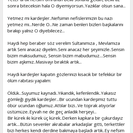
sonra biteceksin hala O diyemiyorsun..Yazıklar olsun sana...
Yetmez mi kardeşler..Nefsimin nefislerimizin bu nazı
yetmez mi...Nerde O...Ne zaman benleri bizleri başkalarını
bırakıp yalnız O diyebilecez...
Haydi hep beraber söz verelim Sultanımıza , Mevlamıza
artık Seni anacaz diyelim..Seni anacaz her şeyimizle..Sensin
bizim maksudumuz, Sensin bizim mabudumuz....Sensin
bizim aşkımız..Masivayı bıraktık artık...
Haydi kardeşler kapatın gözlerinizi kısacık bir tefekkür bir
ölüm rabıtası yapalım:
Öldük...Suyumuz kaynadı..Yıkandık, kefenlendik..Yakasız
gömleği giydik kardeşler...Bir ucundan kardeşimiz tuttu
öbür ucundan oğlumuz..Attılar bizi...Ve toprak atıyorlar
üstümüze..Eyvah ne de geç anladık herşeyi...
Bir kürek iki kürek üç kürek..Derken kapkara bir çukurdayız
artık....Bütün sevenler akrabalar arkadaşlar gitti, terkettiler
bizi herkes kendi derdine bakmaya başladı artık..Ey nefsim