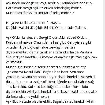
l
a
Aşk nedir kardeşler!!!Sevgi nedir??? Muhabbet nedir???
a
r
Para mıdır sevgi aşk kız erkek arkadaşlığı mıdır??
t
i
Muhabbet futbol takımı taraftarlığı mıdır???
a
h
n
i
Haşa ve Kella ...Yüzbin defa Haşa...
Değildir Vallahi...Değildir Billahi...Olmamalıdır Tallahi...
Aşk O'dur kardeşler...Sevgi O'dur...Muhabbet O'dur...
Kurbanı olmakdır O'nun...İsmail as gibi...Cerciyis as gibi
ortadan ikiye biçildiği halde sevdiğim sensin
diyebilmektir....demir taraklarla tarandığı halde Rabbim
O'dur diyebilmektir...Sümeyye olmakdır aşk...Yasir gibi can
vermektir...
Musab gibi ipek elbiseleri terkedip, altıntakıları atıp
"geldim Ya Resulullah! Bağrına bas beni...Sen bana
yetersin..Ne ana ne baba ne yar diyebilmekdir...Ve şehid
düşmektir sonra...sağ Kolu kesildiğinde Resulullah'ın sağ
kolu kurtuldu...Sol kolu kesildiğinde sol kolu kurtulkdu
diyebilmektir..Al diyebilmekdir al bi başım kaldı onu da al o
da feda olsun diyebilmekdir.
Aşk Ebu Katade olabilmektir...Başını uzatabilmekdir Allah