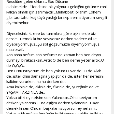
Resulüne gelen oklara....Ebu Dücane
olabilmekdir...Efendisine ok yağmuru geldiğini görünce canlı
kalkan olmak için sarılmaktır...Muhabbet İbrahim Edhem
gibi tacı tahtı, kuş tüyü yastığı bırakıp seni istiyorum sevgili
diyebilmektir...
Diyeceksiniz ki: eee bu tanımlara göre aşk nerde biz
nerde....Demek ki biz seviyoruz derken sadece dil ile
diyebiliyormuşuz...Şu sol göğsümüzle diyemiyormuşuz
maalesef..
Ahh ahha nefsim ahh nefsimiz ne zaman ben ben deyip
durmayı bırakacaksın..Artık O de ben deme yeter artık..O
de O,O,O...
Ben O'nu istiyorum de ben yokum O var de...O de Allah
de...ister dilini damağına yapıştır da de, ister her nefesini
kalbine vururken, hu hu derken de..
Ama kalbinle de, aklınla de, fikrinle de, yüreğinle de ve
YAŞAM TARZINLA de...
Yoksa bil ki ey nefsim sen Yalancısın..O'nu seviyorum
derken yalancısın..O'na aşığım derken yalancısın...Hayır
demek ki sen O'ndan başkaları istiyorsun ey nefsim...
Yeter artık nefsim ömrünün belki sonuna geldin, belki az