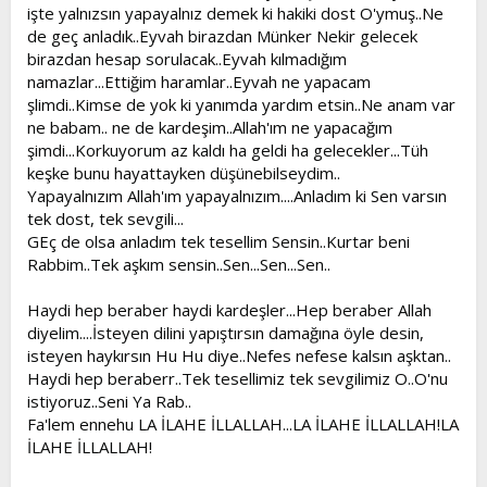
işte yalnızsın yapayalnız demek ki hakiki dost O'ymuş..Ne
de geç anladık..Eyvah birazdan Münker Nekir gelecek
birazdan hesap sorulacak..Eyvah kılmadığım
namazlar...Ettiğim haramlar..Eyvah ne yapacam
şlimdi..Kimse de yok ki yanımda yardım etsin..Ne anam var
ne babam.. ne de kardeşim..Allah'ım ne yapacağım
şimdi...Korkuyorum az kaldı ha geldi ha gelecekler...Tüh
keşke bunu hayattayken düşünebilseydim..
Yapayalnızım Allah'ım yapayalnızım....Anladım ki Sen varsın
tek dost, tek sevgili...
GEç de olsa anladım tek tesellim Sensin..Kurtar beni
Rabbim..Tek aşkım sensin..Sen...Sen...Sen..
Haydi hep beraber haydi kardeşler...Hep beraber Allah
diyelim....İsteyen dilini yapıştırsın damağına öyle desin,
isteyen haykırsın Hu Hu diye..Nefes nefese kalsın aşktan..
Haydi hep beraberr..Tek tesellimiz tek sevgilimiz O..O'nu
istiyoruz..Seni Ya Rab..
Fa'lem ennehu LA İLAHE İLLALLAH...LA İLAHE İLLALLAH!LA
İLAHE İLLALLAH!