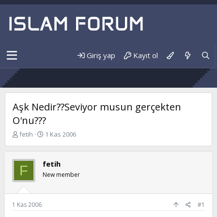
Giriş yap
Kayıt ol
Aşk Nedir??Seviyor musun gerçekten
O'nu???
K
B
fetih
1 Kas 2006
o
a
n
ş
b
l
fetih
F
u
a
New member
y
n
u
g
b
ı
a
ç
1 Kas 2006
#1
ş
t