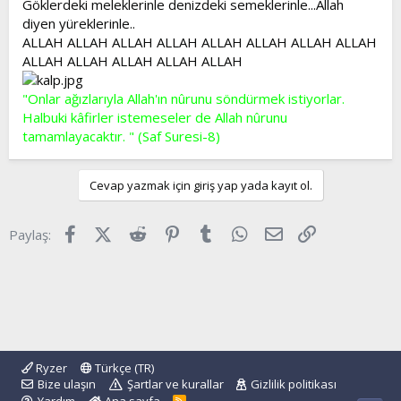
Göklerdeki meleklerinle denizdeki semeklerinle...Allah
diyen yüreklerinle..
ALLAH ALLAH ALLAH ALLAH ALLAH ALLAH ALLAH ALLAH
ALLAH ALLAH ALLAH ALLAH ALLAH
"Onlar ağızlarıyla Allah'ın nûrunu söndürmek istiyorlar.
Halbuki kâfirler istemeseler de Allah nûrunu
tamamlayacaktır. " (Saf Suresi-8)
Cevap yazmak için giriş yap yada kayıt ol.
Facebook
X (Twitter)
Reddit
Pinterest
Tumblr
WhatsApp
E-posta
Link
Paylaş:
Ryzer
Türkçe (TR)
Bize ulaşın
Şartlar ve kurallar
Gizlilik politikası
R