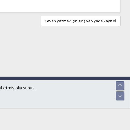
Cevap yazmak için giriş yap yada kayıt ol.
ar ve kurallar
Gizlilik politikası
Yardım
Ana sayfa
R
Üst
S
ul etmiş olursunuz.
S
Alt