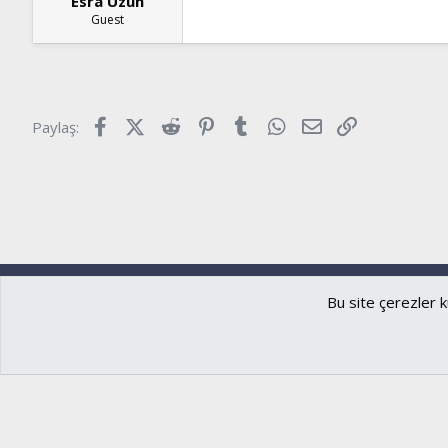
Esra Uzun
Guest
Facebook
X (Twitter)
Reddit
Pinterest
Tumblr
WhatsApp
E-posta
Link
Paylaş:
Ryzer
Türkçe (TR)
Bu site çerezler k