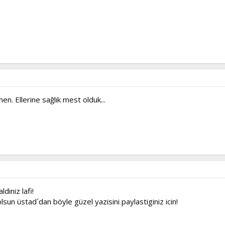
. Ellerine sağlık mest olduk...
diniz lafi!
n üstad´dan böyle güzel yazisini paylastiginiz icin!