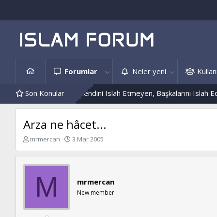
Forumlar
Neler yeni
Kullanı
e Hâdis Örnekleri
Son Konular
Kendini Islah Etmeyen, Başkalarını Islah Edemez
Arza ne hâcet...
K
B
mrmercan
3 Mar 2005
o
a
n
ş
b
l
u
a
M
mrmercan
y
n
u
g
New member
b
ı
a
ç