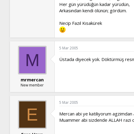
Her gün yürüdüğün kadar yürüdün,
Arkasından kendi ölünün; gördüm.
Necip Fazıl Kısakürek
5 Mar 2005
M
Üstada diyecek yok. Döktürmüş resmen
mrmercan
New member
5 Mar 2005
E
Mercan abi ye katiliyorum agzimdan al
Muammer abi sizdende ALLAH razi olsu