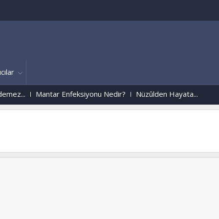
cılar
...
Mantar Enfeksiyonu Nedir?
Nüzûlden Hayata...