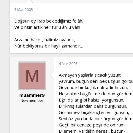
ş
t
l
a
3 Mar 2005
a
r
t
i
Doğsun ey Rab beklediğimiz felâh,
a
h
Ve dinsin artık her türlü âh-u vâh!
n
i
Arza ne hâcet, halimiz ayândır,
Nûr bekliyoruz bir hayli zamandır...
4 Mar 2005
M
Akmayan yaşlarla sıcacık yüzün;
yavrum, bugün seni pek üzgün görd
Gözünde bir küçük noktadır hüzün,
Neşeni ne bugün, ne de dün gördüm
muammer9
Eğri dallar gibi halsiz, yorgunsun,
New member
Birikmiş sulardan daha durgunsun,
Görünmez bıçakla içten vurgunsun,
Seni öz yurdunda bir sürgün gördüm
Geçti bir cenaze peşinde ömrüm;
Bilemem, vardığın neresi, bugün?