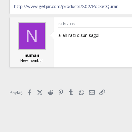
http://www.getjar.com/products/802/PocketQuran
8 Eki 2006
N
allah razı olsun sağol
numan
New member
Facebook
X (Twitter)
Reddit
Pinterest
Tumblr
WhatsApp
E-posta
Link
Paylaş: