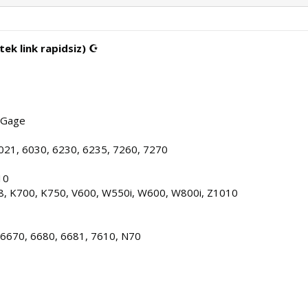
a Kur'an-i Kerim cep telefonlar için القرأن الكريم (tek link rapidsiz) ☪
N-Gage
6021, 6030, 6230, 6235, 7260, 7270
10
08, K700, K750, V600, W550i, W600, W800i, Z1010
, 6670, 6680, 6681, 7610, N70