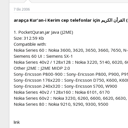
ş
t
l
a
7 Eki 2006
a
r
t
i
arapç
a
h
n
i
1. PocketQuran.jar Java (J2ME)
Size: 312.59 Kb
Compatible with:
Nokia Series 60 :: Nokia 3600, 3620, 3650, 3660, 7650, 
Siemens 60 UI :: Siemens SX-1
Nokia Series 40v2 / 128x128 :: Nokia 3220, 5140, 6020, 
Other J2ME :: J2ME MIDP 2.0
Sony-Ericsson P800-900 :: Sony-Ericsson P800, P900, P9
Sony-Ericsson 176x220 :: Sony-Ericsson D750, K600, K6
Sony-Ericsson 240x320 :: Sony-Ericsson S700, W900
Nokia Series 40v2 / 128x160 :: Nokia 6101, 6170
Nokia Series 60v2 :: Nokia 3230, 6260, 6600, 6620, 6630
Nokia Series 80 :: Nokia 9210, 9290, 9300, 9500
link