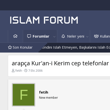
Forumlar
Neler yeni
Kullanı
e Hâdis Örnekleri
Son Konular
Kendini Islah Etmeyen, Başkalarını Islah Edeme
K
B
fetih
7 Eki 2006
o
a
n
ş
b
l
u
a
F
fetih
y
n
u
g
New member
b
ı
a
ç