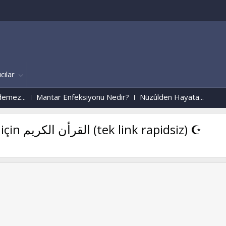
cılar
z...
Mantar Enfeksiyonu Nedir?
Nüzûlden Hayata...
arapça Kur'an-i Kerim cep telefonlar için القرأن الكريم (tek link rapidsiz) ☪
Uzay Ýstasyonundan Alooooo K