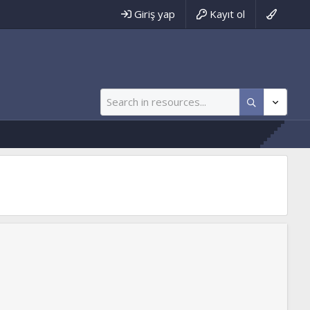
Giriş yap
Kayıt ol
imse Yokmuuuuu :)