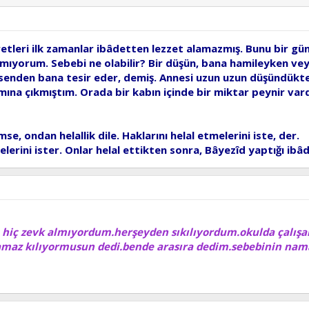
etleri ilk zamanlar ibâdetten lezzet alamazmış. Bunu bir gü
mıyorum. Sebebi ne olabilir? Bir düşün, bana hamileyken ve
senden bana tesir eder, demiş. Annesi uzun uzun düşündükte
ına çıkmıştım. Orada bir kabın içinde bir miktar peynir var
se, ondan helallik dile. Haklarını helal etmelerini iste, der.
melerini ister. Onlar helal ettikten sonra, Bâyezîd yaptığı i
n hiç zevk almıyordum.herşeyden sıkılıyordum.okulda çalışan
amaz kılıyormusun dedi.bende arasıra dedim.sebebinin namaz