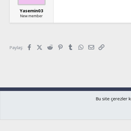
Yasemin03
New member
Facebook
X (Twitter)
Reddit
Pinterest
Tumblr
WhatsApp
E-posta
Link
Paylaş:
Ryzer
Türkçe (TR)
Bu site çerezler k