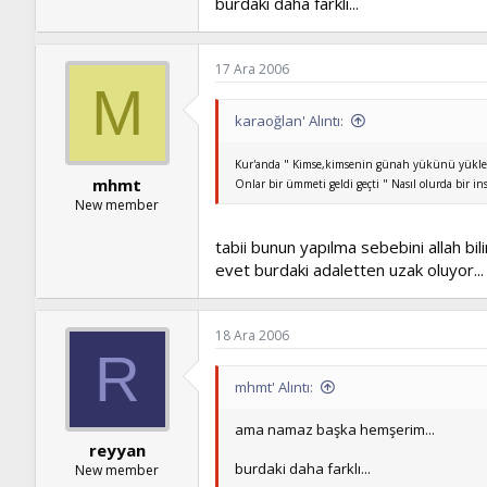
burdaki daha farklı...
17 Ara 2006
M
karaoğlan' Alıntı:
Kur'anda " Kimse,kimsenin günah yükünü yükl
mhmt
Onlar bir ümmeti geldi geçti " Nasıl olurda bir 
New member
tabii bunun yapılma sebebini allah bilir 
evet burdaki adaletten uzak oluyor...
18 Ara 2006
R
mhmt' Alıntı:
ama namaz başka hemşerim...
reyyan
burdaki daha farklı...
New member