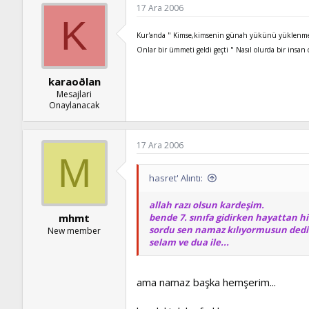
17 Ara 2006
K
Kur'anda " Kimse,kimsenin günah yükünü yüklenme
Onlar bir ümmeti geldi geçti " Nasıl olurda bir insa
karaoðlan
Mesajlari
Onaylanacak
17 Ara 2006
M
hasret' Alıntı:
allah razı olsun kardeşim.
bende 7. sınıfa gidirken hayattan h
mhmt
sordu sen namaz kılıyormusun dedi
New member
selam ve dua ile...
ama namaz başka hemşerim...