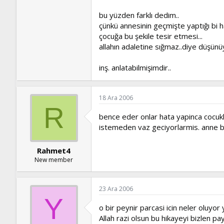
bu yüzden farklı dedim..
çünkü annesinin geçmişte yaptığı bi h
çocuğa bu şekile tesir etmesi...
allahın adaletine sığmaz..diye düşünü
inş. anlatabilmişimdir..
18 Ara 2006
R
bence eder onlar hata yapinca cocukl
istemeden vaz geciyorlarmis. anne baba
Rahmet4
New member
23 Ara 2006
Y
o bir peynir parcasi icin neler oluyor 
Allah razi olsun bu hikayeyi bizlen pay