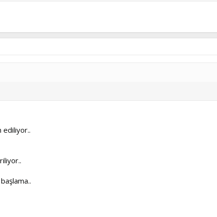
ediliyor..
liyor..
 başlama..