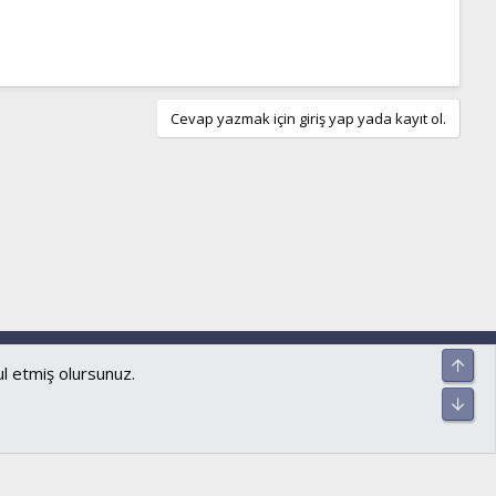
Cevap yazmak için giriş yap yada kayıt ol.
ar ve kurallar
Gizlilik politikası
Yardım
Ana sayfa
R
Üst
S
ul etmiş olursunuz.
S
Alt