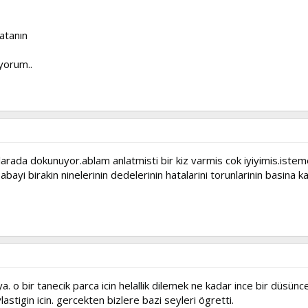
atanın
yorum..
arada dokunuyor.ablam anlatmisti bir kiz varmis cok iyiyimis.istem
yi birakin ninelerinin dedelerinin hatalarini torunlarinin basina ka
ya. o bir tanecik parca icin helallik dilemek ne kadar ince bir düsünc
lastigin icin. gercekten bizlere bazi seyleri ögretti.