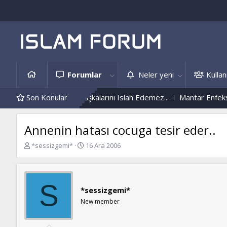
Forumlar
Neler yeni
Kullanı
slah Etmeyen, Başkalarını Islah Edemez...
Son Konular
Mantar Enfeksiyonu Ne
Annenin hatası cocuga tesir eder..
K
B
*sessizgemi*
16 Ara 2006
o
a
n
ş
b
l
u
a
S
*sessizgemi*
y
n
u
g
New member
b
ı
a
ç