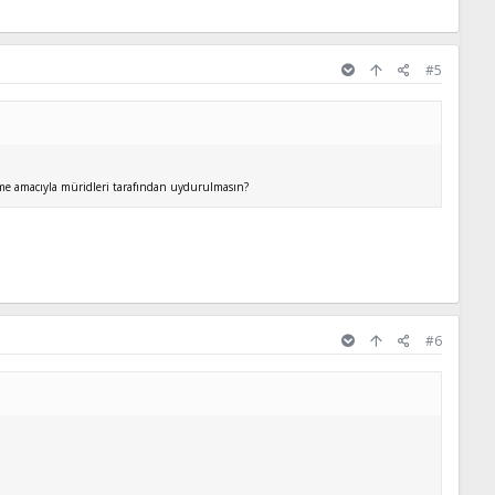
#5
ltme amacıyla müridleri tarafından uydurulmasın?
#6