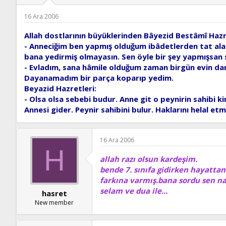
ş
t
l
a
16 Ara 2006
a
r
t
i
Allah dostlarının büyüklerinden Bâyezid Bestâmî Hazr
a
h
- Anneciğim ben yapmış olduğum ibâdetlerden tat ala
n
i
bana yedirmiş olmayasın. Sen öyle bir şey yapmışsan 
- Evladım, sana hâmile olduğum zaman birgün evin dam
Dayanamadım bir parça koparıp yedim.
Beyazid Hazretleri:
- Olsa olsa sebebi budur. Anne git o peynirin sahibi kim
Annesi gider. Peynir sahibini bulur. Haklarını helal et
16 Ara 2006
H
allah razı olsun kardeşim.
bende 7. sınıfa gidirken hayatta
farkına varmış.bana sordu sen n
selam ve dua ile...
hasret
New member