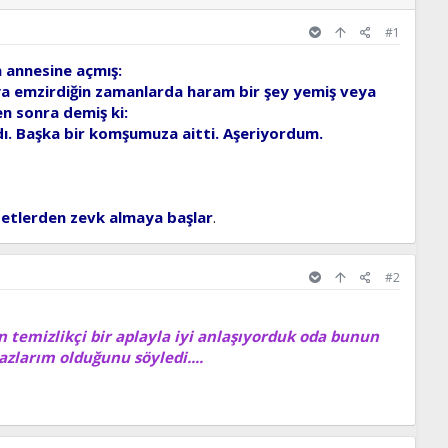
#1
n annesine açmış:
ya emzirdiğin zamanlarda haram bir şey yemiş veya
n sonra demiş ki:
dı. Başka bir komşumuza aitti. Aşeriyordum.
bâdetlerden zevk almaya başlar
.
#2
 temizlikçi bir aplayla iyi anlaşıyorduk oda bunun
larım olduğunu söyledi....