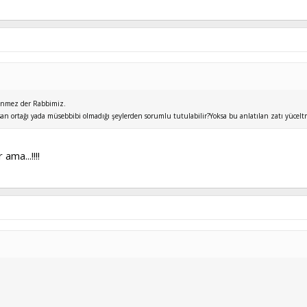
enmez der Rabbimiz.
insan ortağı yada müsebbibi olmadığı şeylerden sorumlu tutulabilir?Yoksa bu anlatılan zatı yüce
ama...!!!!