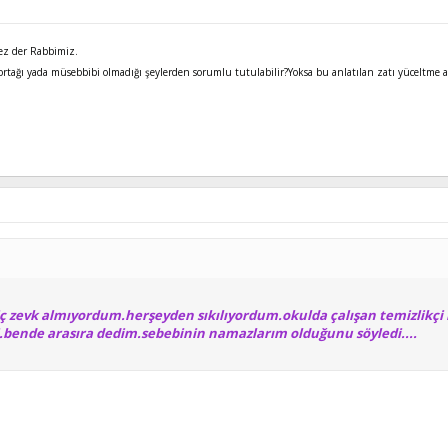
z der Rabbimiz.
n ortağı yada müsebbibi olmadığı şeylerden sorumlu tutulabilir?Yoksa bu anlatılan zatı yüceltme
iç zevk almıyordum.herşeyden sıkılıyordum.okulda çalışan temizlikçi 
.bende arasıra dedim.sebebinin namazlarım olduğunu söyledi....