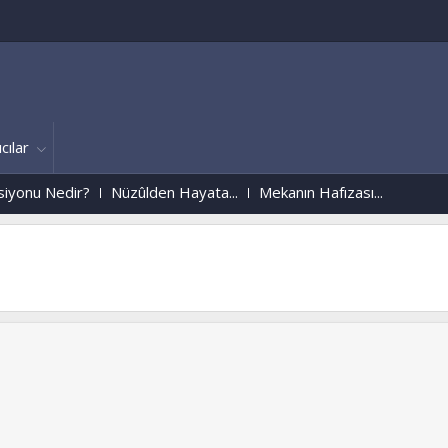
cılar
dir?
Nüzûlden Hayata...
Mekanın Hafızası...