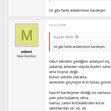
ne gibi farklı anlatırmısın kardeşim
18 Ara 2006
M
reyyan' Alıntı:
ne gibi farklı anlatırmısın kardeşim
mhmt
New member
tabi.!! elimden geldiğine anlatıyım inş.
yukarda anlatılan olayda ibadet zaten 
ama hoşnut değil...
bunun sebebi olarakta..
annesinin geçmişte ki bi hatası gösteri
hasret kardeşimin dediği ise namaza
yani yeni başlamış olma...
namaz zaten kötülüklerden korur..
sıkıntılardan vb. vb. vb.