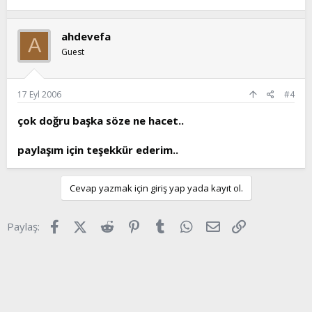
ahdevefa
A
Guest
17 Eyl 2006
#4
çok doğru başka söze ne hacet..
paylaşım için teşekkür ederim..
Cevap yazmak için giriş yap yada kayıt ol.
Facebook
X (Twitter)
Reddit
Pinterest
Tumblr
WhatsApp
E-posta
Link
Paylaş: