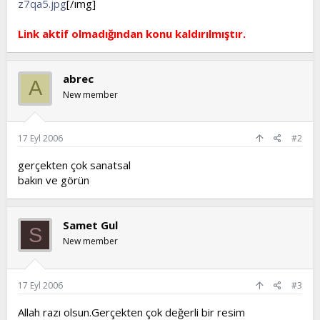
z7qa5.jpg
[/ımg]
t
i
a
h
Link aktif olmadığından konu kaldırılmıştır.
n
i
abrec
A
New member
17 Eyl 2006
#2
gerçekten çok sanatsal
bakın ve görün
Samet Gul
S
New member
17 Eyl 2006
#3
Allah razı olsun.Gerçekten çok değerli bir resim