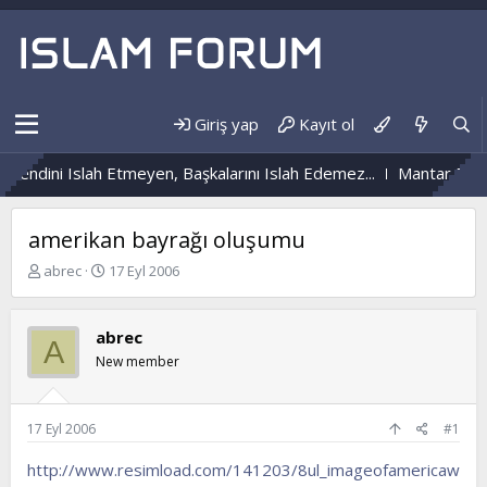
Giriş yap
Kayıt ol
Kendini Islah Etmeyen, Başkalarını Islah Edemez...
Mantar Enfek
amerikan bayrağı oluşumu
K
B
abrec
17 Eyl 2006
o
a
n
ş
b
l
abrec
A
u
a
New member
y
n
u
g
b
ı
a
ç
17 Eyl 2006
#1
ş
t
l
a
http://www.resimload.com/141203/8ul_imageofamericaw
a
r