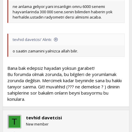
ne anlama geliyor.yani insanligin omru 6000 senemi
hayvanlarinda 300 000 sene.senin bilimden haberin yok
herhalde.ustadin radyometri dersi almismi acaba.
tevhid davetcisi' Alıntı:
o saatin zamanini yalnizca allah bilir.
Bana bak edepsiz hayadan yoksun garabet!
Bu forumda olmak zorunda, bu bilgileri de yorumlamak
zorunda değilsin. Mercimek kadar beyninde sana bu hakkı
tanıyor sanma. Git! muvahhid (??? ne demekse ? ) dininin
sahiplerine sor bakalım onların beyni basıyormu bu
konulara.
tevhid davetcisi
T
New member