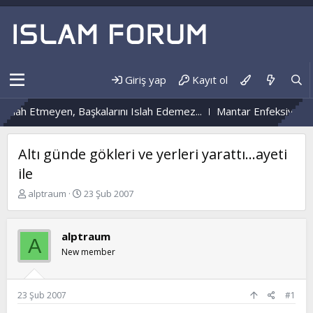
Giriş yap
Kayıt ol
 Etmeyen, Başkalarını Islah Edemez...
Mantar Enfeksiyonu Nedir
Altı günde gökleri ve yerleri yarattı...ayeti
ile
K
B
alptraum
23 Şub 2007
o
a
n
ş
b
l
alptraum
A
u
a
New member
y
n
u
g
b
ı
a
ç
23 Şub 2007
#1
ş
t