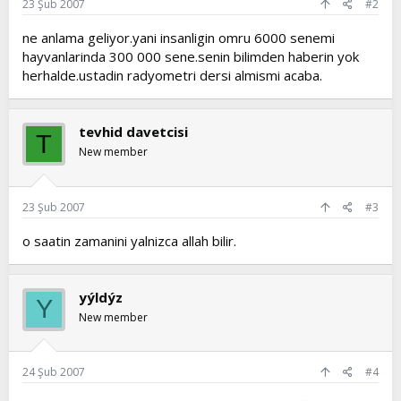
23 Şub 2007
#2
ne anlama geliyor.yani insanligin omru 6000 senemi
hayvanlarinda 300 000 sene.senin bilimden haberin yok
herhalde.ustadin radyometri dersi almismi acaba.
tevhid davetcisi
T
New member
23 Şub 2007
#3
o saatin zamanini yalnizca allah bilir.
yýldýz
Y
New member
24 Şub 2007
#4