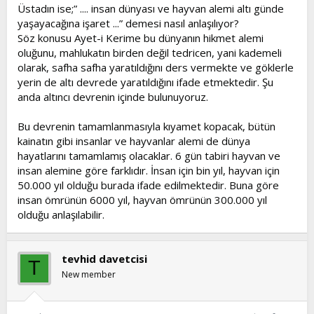
l
a
Üstadın ise;” .... insan dünyası ve hayvan alemi altı günde
a
r
yaşayacağına işaret ...” demesi nasıl anlaşılıyor?
t
i
Söz konusu Ayet-i Kerime bu dünyanın hikmet alemi
a
h
oluğunu, mahlukatın birden değil tedricen, yani kademeli
n
i
olarak, safha safha yaratıldığını ders vermekte ve göklerle
yerin de altı devrede yaratıldığını ifade etmektedir. Şu
anda altıncı devrenin içinde bulunuyoruz.
Bu devrenin tamamlanmasıyla kıyamet kopacak, bütün
kainatın gibi insanlar ve hayvanlar alemi de dünya
hayatlarını tamamlamış olacaklar. 6 gün tabiri hayvan ve
insan alemine göre farklıdır. İnsan için bin yıl, hayvan için
50.000 yıl olduğu burada ifade edilmektedir. Buna göre
insan ömrünün 6000 yıl, hayvan ömrünün 300.000 yıl
olduğu anlaşılabilir.
tevhid davetcisi
T
New member