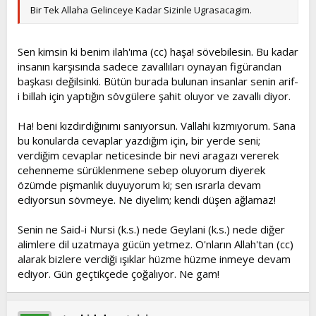
Bir Tek Allaha Gelinceye Kadar Sizinle Ugrasacagim.
Sen kimsin ki benim ilah'ıma (cc) haşa! sövebilesin. Bu kadar
insanın karşısında sadece zavallıları oynayan figürandan
başkası değilsinki. Bütün burada bulunan insanlar senin arif-
i billah için yaptığın sövgülere şahit oluyor ve zavallı diyor.
Ha! beni kızdırdığınımı sanıyorsun. Vallahi kızmıyorum. Sana
bu konularda cevaplar yazdığım için, bir yerde seni;
verdiğim cevaplar neticesinde bir nevi aragazı vererek
cehenneme sürüklenmene sebep oluyorum diyerek
özümde pişmanlık duyuyorum ki; sen ısrarla devam
ediyorsun sövmeye. Ne diyelim; kendi düşen ağlamaz!
Senin ne Said-i Nursi (k.s.) nede Geylani (k.s.) nede diğer
alimlere dil uzatmaya gücün yetmez. O'nların Allah'tan (cc)
alarak bizlere verdiği ışıklar hüzme hüzme inmeye devam
ediyor. Gün geçtikçede çoğalıyor. Ne gam!