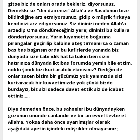
gitse biz de onları orada bekleriz, diyorsunuz.
Demekki siz "din dairenizi" Allah'a ve Rasulünün bize
bildirdiğine arz etmiyorsunuz, gidip o müşrik fırkaya
kendinizi arz ediyorsunuz. Siz dininizi neden Allah'a
arzedip O'na döndüreceğiniz yere; dininizi bu kullara
dönderiyorsunuz. Yarın kıyamette boğazına
pırangalar geçirilip kalbine ateş tırmanırsa o zaman
bas bas bağırısın orda bu kafirlerde yanında biz
dünyada size tabi idik hatta bakın ben sizin
hatırınıza dünyada iktibas forumda yemin bile ettim.
noldu şimdi bizi kurtarabilicekmisiniz? Dediğin de
onlar zaten bizim bir gücümüz yok yanımızda sizi
kurtaracak bir kuvvetimizde yok çünki bizde
burdayız, biz sizi sadece davet ettik siz de icabet
ettiniz.....
Diye demeden önce, bu sahneleri bu dünyadayken
gözünün önünde canlandır ve bir an evvel tevbe et
Allah'a. Yoksa daha önce uyarılmışlar olarak
aşağıdaki ayetin içindeki müşrikler olmayasınız;