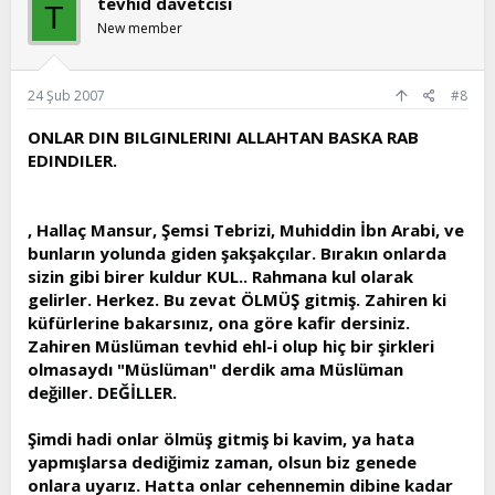
tevhid davetcisi
T
New member
24 Şub 2007
#8
ONLAR DIN BILGINLERINI ALLAHTAN BASKA RAB
EDINDILER.
, Hallaç Mansur, Şemsi Tebrizi, Muhiddin İbn Arabi, ve
bunların yolunda giden şakşakçılar. Bırakın onlarda
sizin gibi birer kuldur KUL.. Rahmana kul olarak
gelirler. Herkez. Bu zevat ÖLMÜŞ gitmiş. Zahiren ki
küfürlerine bakarsınız, ona göre kafir dersiniz.
Zahiren Müslüman tevhid ehl-i olup hiç bir şirkleri
olmasaydı "Müslüman" derdik ama Müslüman
değiller. DEĞİLLER.
Şimdi hadi onlar ölmüş gitmiş bi kavim, ya hata
yapmışlarsa dediğimiz zaman, olsun biz genede
onlara uyarız. Hatta onlar cehennemin dibine kadar