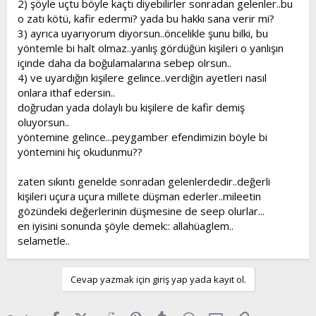
2) şöyle uçtu böyle kaçtı diyebilirler sonradan gelenler..bu
o zatı kötü, kafir edermi? yada bu hakkı sana verir mi?
3) ayrıca uyarıyorum diyorsun..öncelikle şunu bilki, bu
yöntemle bi halt olmaz..yanlış gördüğün kişileri o yanlışın
içinde daha da boğulamalarına sebep olrsun..
4) ve uyardığın kişilere gelince..verdiğin ayetleri nasıl
onlara ithaf edersin..
doğrudan yada dolaylı bu kişilere de kafir demiş
oluyorsun..
yöntemine gelince...peygamber efendimizin böyle bi
yöntemini hiç okudunmu??
zaten sıkıntı genelde sonradan gelenlerdedir..değerli
kişileri uçura uçura millete düşman ederler..mileetin
gözündeki değerlerinin düşmesine de seep olurlar...
en iyisini sonunda şöyle demek:: allahüaglem..
selametle..
Cevap yazmak için giriş yap yada kayıt ol.