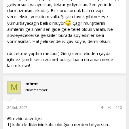
geliyorsun, yazıyorsun, tekrar gidiyorsun. Sen yerinde
durmazmısın arkadaş. Bir soru sorduk hala cevap
vereceksin, yoruldum valla. Şaşkın tavuk gibi nereye
yumurtlayacağın belli olmuyor
Çağır mürşitlerini
alimlerini gelsinler sen gide gele telef oldun vallahi. Ne
söyleyeceklerse gelsinler burada söylesinler seni
yormasınlar. Ha! gelirkende iki çay söyle, demli olsun!
(düzeltme yaptım mecbur) Gerçi senin elinden çayda
içilmez şimdi; kesin zulmet bulaşır bana da aman neme
lazım kalsın!
mhmt
M
New member
24 Şub 2007
#10
@tevhid davetçisi
1) kafir dediklerinin kafir olduğunu nerden biliyorsun...