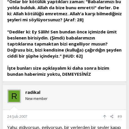
"Onlar bir kötülük yaptıkları zaman: "Babalarımızı bu
yolda bulduk. Allah da bize bunu emretti" derler. De
ki: Allah kötülüğü emretmez. Allah'a karşı bilmediğiniz
şeyleri mi söylüyorsunuz? [Araf: 28]
"Dediler ki: Ey Sâlih! Sen bundan önce içimizde ümit
beslenen birisiydin. (Şimdi) babalarımızın
taptıklarına tapmaktan bizi engelliyor musun?
Doğrusu biz, bizi kendisine (kulluğa) çağırdığın şeyden
ciddi bir şüphe içindeyiz." [HUD: 62]
İşte bunları size açıklayalım ki daha sonra bizim
bundan haberimiz yoktu, DEMEYESİNİZ
radikal
R
New member
24 Şub 2007
#9
Yahu; gidiyorsun, geliyorsun, bir yerlerden bir şeyler kapıp