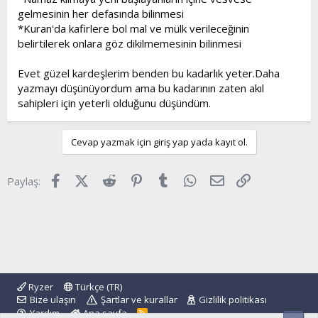
gelmesinin her defasında bilinmesi
*Kuran'da kafirlere bol mal ve mülk verileceğinin
belirtilerek onlara göz dikilmemesinin bilinmesi
Evet güzel kardeşlerim benden bu kadarlık yeter.Daha
yazmayı düşünüyordum ama bu kadarının zaten akıl
sahipleri için yeterli olduğunu düşündüm.
Cevap yazmak için giriş yap yada kayıt ol.
Facebook
X (Twitter)
Reddit
Pinterest
Tumblr
WhatsApp
E-posta
Link
Paylaş:
Ryzer
Türkçe (TR)
Bize ulaşın
Şartlar ve kurallar
Gizlilik politikası
Yardım
Ana sayfa
R