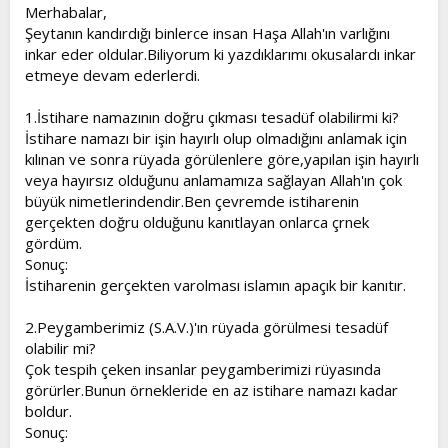
l
a
Merhabalar,
a
r
Şeytanın kandırdığı binlerce insan Haşa Allah'ın varlığını
t
i
inkar eder oldular.Biliyorum ki yazdıklarımı okusalardı inkar
a
h
etmeye devam ederlerdi.
n
i
1.İstihare namazının doğru çıkması tesadüf olabilirmi ki?
İstihare namazı bir işin hayırlı olup olmadığını anlamak için
kılınan ve sonra rüyada görülenlere göre,yapılan işin hayırlı
veya hayırsız olduğunu anlamamıza sağlayan Allah'ın çok
büyük nimetlerindendir.Ben çevremde istiharenin
gerçekten doğru olduğunu kanıtlayan onlarca çrnek
gördüm.
Sonuç:
İstiharenin gerçekten varolması islamın apaçık bir kanıtır.
2.Peygamberimiz (S.A.V.)'ın rüyada görülmesi tesadüf
olabilir mi?
Çok tespih çeken insanlar peygamberimizi rüyasında
görürler.Bunun örnekleride en az istihare namazı kadar
boldur.
Sonuç: