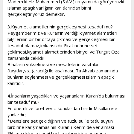
Madem ki Hz Muhammed (S.A.V.)'ı rüyamızda görüyoruzki
islamın apaçık varlığının kanıtlarından birini
gerçekleştiriyoruz demektir.
3.Kıyamet alametlerinin gerçekleşmesi tesadüf mü?
Peygamberimiz ve Kuran'ın verdiği kıyamet alametleri
bilgilerinin bir bir ortaya çıkması ve gerçekleşmesi bir
tesadüf olamaz,imkansızdır.Fırat nehrine set
çekilmesi,kıyamet alametlerinden biriydi ve Turgut Özal
zamanında çekildi!!
Bİnaların yükselmesi ve mesafelerin vasıtalar
(taşıtlar,vs...)aracılığı ile kısalması...Ta Ahzab zamanında
bunların söylenmesi ve gerçekleşmesi islamın apaçık
kanıtıdır.
4.İnsanların yaşadıkları ve yaşananların Kuran'da bulunması
bir tesadüf mü?
En önemli ve ibret verici konulardan biridir.Misallari ise
şunlardır;
*Denizlere set çekildiğinin ve tuzlu su ile tatlu suyun
birbirine karışmamasının Kuran-ı Kerim'de yer alması
*Namaz kılmaya yeni başlayanların içine vesvese