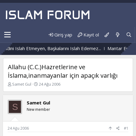
Giriş yap
Kayıt ol
ndini Islah Etmeyen, Başkalarını Islah Edemez...
Mantar Enfeksi
Allahu (C.C.)Hazretlerine ve
İslama,inanmayanlar için apaçık varlığı
K
B
Samet Gul
24 Ağu 2006
o
a
n
ş
b
l
Samet Gul
S
u
a
New member
y
n
u
g
b
ı
a
ç
24 Ağu 2006
#1
ş
t