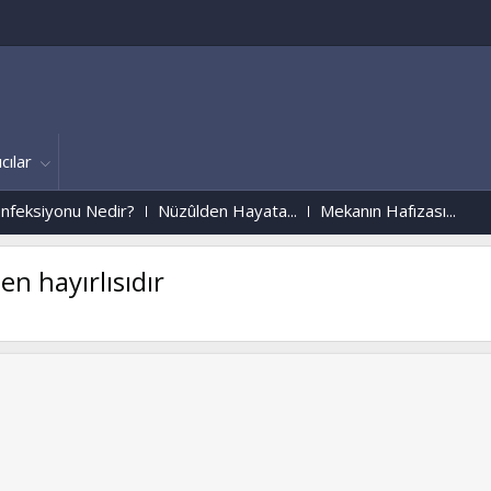
cılar
ksiyonu Nedir?
Nüzûlden Hayata...
Mekanın Hafızası...
en hayırlısıdır