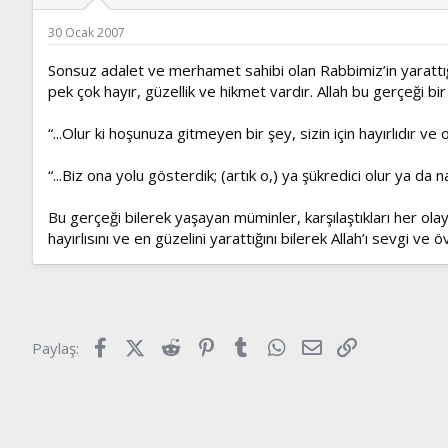
ş
t
l
a
30 Ocak 2007
a
r
t
i
Sonsuz adalet ve merhamet sahibi olan Rabbimiz’in yarattığı 
a
h
pek çok hayır, güzellik ve hikmet vardır. Allah bu gerçeği bir 
n
i
“...Olur ki hoşunuza gitmeyen bir şey, sizin için hayırlıdır ve o
“...Biz ona yolu gösterdik; (artık o,) ya şükredici olur ya da n
Bu gerçeği bilerek yaşayan müminler, karşılaştıkları her olayd
hayırlısını ve en güzelini yarattığını bilerek Allah’ı sevgi ve 
Facebook
X (Twitter)
Reddit
Pinterest
Tumblr
WhatsApp
E-posta
Link
Paylaş: