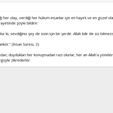
her olay, verdiği her hüküm insanlar için en hayırlı ve en güzel olan
ayetinde şöyle bildirir:
lur ki, sevdiğiniz şey de sizin için bir şerdir. Allah bilir de siz bilme
ankör.” (İnsan Suresi, 3)
an, duydukları her konuşmadan razı olurlar, her an Allah’a yönelerek,
övgüyle zikrederler.