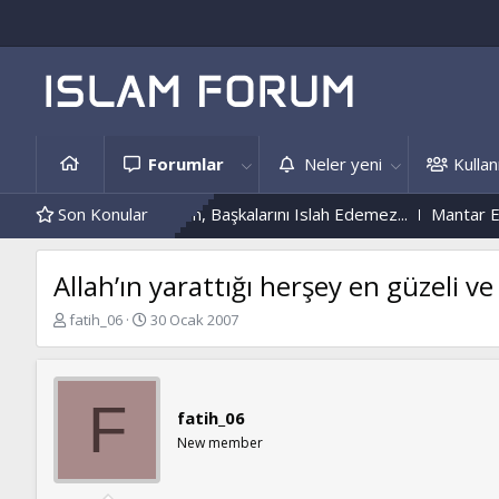
Forumlar
Neler yeni
Kullanı
Kendini Islah Etmeyen, Başkalarını Islah Edemez...
Son Konular
Mantar Enfe
Allah’ın yarattığı herşey en güzeli ve 
K
B
fatih_06
30 Ocak 2007
o
a
n
ş
b
l
u
a
F
fatih_06
y
n
u
g
New member
b
ı
a
ç