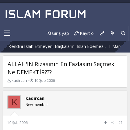
Giriş yap
Kayıt ol
Kendini Islah Etmeyen, Başkalarını Islah Edemez...
Mantar En
ALLAH'IN Rızasının En Fazlasını Seçmek
Ne DEMEKTİR???
K
B
kadircan
10 Şub 2006
o
a
n
ş
b
l
kadircan
K
u
a
New member
y
n
u
g
b
ı
a
ç
10 Şub 2006
#1
ş
t