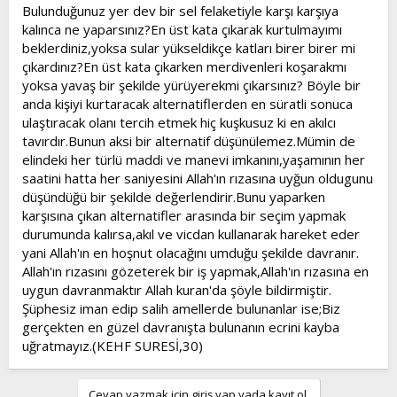
l
a
Bulunduğunuz yer dev bir sel felaketiyle karşı karşıya
a
r
kalınca ne yaparsınız?En üst kata çıkarak kurtulmayımı
t
i
beklerdiniz,yoksa sular yükseldikçe katları birer birer mi
a
h
çıkardınız?En üst kata çıkarken merdivenleri koşarakmı
n
i
yoksa yavaş bir şekilde yürüyerekmi çıkarsınız? Böyle bir
anda kişiyi kurtaracak alternatiflerden en süratli sonuca
ulaştıracak olanı tercih etmek hiç kuşkusuz ki en akılcı
tavırdır.Bunun aksi bir alternatif düşünülemez.Mümin de
elindeki her türlü maddi ve manevi imkanını,yaşamının her
saatini hatta her saniyesini Allah'ın rızasına uyğun oldugunu
düşündüğü bir şekilde değerlendirir.Bunu yaparken
karşısına çıkan alternatifler arasında bir seçim yapmak
durumunda kalırsa,akıl ve vicdan kullanarak hareket eder
yani Allah'ın en hoşnut olacağını umduğu şekilde davranır.
Allah'ın rızasını gözeterek bir iş yapmak,Allah'ın rızasına en
uygun davranmaktır Allah kuran'da şöyle bildirmiştir.
Şüphesiz iman edip salih amellerde bulunanlar ise;Biz
gerçekten en güzel davranışta bulunanın ecrini kayba
uğratmayız.(KEHF SURESİ,30)
Cevap yazmak için giriş yap yada kayıt ol.