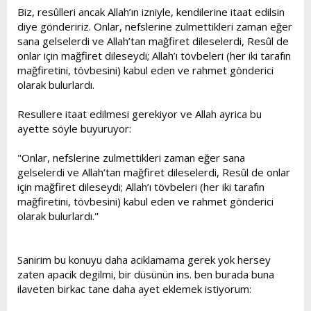
Biz, resûlleri ancak Allah’ın izniyle, kendilerine itaat edilsin
diye göndeririz. Onlar, nefslerine zulmettikleri zaman eğer
sana gelselerdi ve Allah’tan mağfiret dileselerdi, Resûl de
onlar için mağfiret dileseydi; Allah’ı tövbeleri (her iki tarafın
mağfiretini, tövbesini) kabul eden ve rahmet gönderici
olarak bulurlardı.
Resullere itaat edilmesi gerekiyor ve Allah ayrica bu
ayette söyle buyuruyor:
"Onlar, nefslerine zulmettikleri zaman eğer sana
gelselerdi ve Allah’tan mağfiret dileselerdi, Resûl de onlar
için mağfiret dileseydi; Allah’ı tövbeleri (her iki tarafın
mağfiretini, tövbesini) kabul eden ve rahmet gönderici
olarak bulurlardı."
Sanirim bu konuyu daha aciklamama gerek yok hersey
zaten apacik degilmi, bir düsünün ins. ben burada buna
ilaveten birkac tane daha ayet eklemek istiyorum: