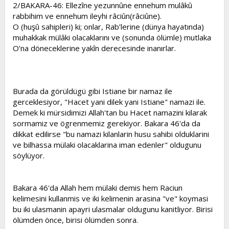
2/BAKARA-46: Ellezîne yezunnûne ennehum mulâkû
rabbihim ve ennehum ileyhi râciûn(râciûne).
O (huşû sahipleri) ki; onlar, Rab’lerine (dünya hayatında)
muhakkak mülâki olacaklarını ve (sonunda ölümle) mutlaka
O’na döneceklerine yakîn derecesinde inanırlar.
Burada da görüldügü gibi Istiane bir namaz ile
gerceklesiyor, "Hacet yani dilek yani Istiane" namazi ile.
Demek ki mürsidimizi Allah'tan bu Hacet namazini kilarak
sormamiz ve ögrenmemiz gerekiyor. Bakara 46'da da
dikkat edilirse "bu namazi kilanlarin husu sahibi olduklarini
ve bilhassa mülaki olacaklarina iman edenler" oldugunu
söylüyor.
Bakara 46'da Allah hem mülaki demis hem Raciun
kelimesini kullanmis ve iki kelimenin arasina "ve" koymasi
bu iki ulasmanin apayri ulasmalar oldugunu kanitliyor. Birisi
ölümden önce, birisi ölümden sonra.