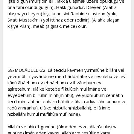
İşte o gün (mürşidin eli Hakk'a ulaşmak üzere öpüldüğü ve
ona tâbî olunduğu gün), Hakk günüdür. Dileyen (Allah'a
ulaşmayı dileyen) kişi, kendisini Rabbine ulaştıran (yolu,
Sıratı Mustakîm'i) yol ittihaz eder (edinir). (Allah'a ulaşan
kişiye Allah), meab (sığınak, melce) olur.
58/MUCÂDELE-22: Lâ tecidu kavmen yu’minûne billâhi vel
yevmil âhıri yuvâddûne men hâddallâhe ve resûlehu ve lev
kânû âbâehum ev ebnâehum ev ihvânehum ev
aşîretehum, ulâike ketebe fî kulûbihimul îmâne ve
eyyedehum bi rûhin minh(minhu), ve yudhıluhum cennâtin
tecrî min tahtihel enhâru hâlidîne fîhâ, radıyallâhu anhum ve
radû anh(anhu), ulâike hizbullah(hizbullahi), e lâ inne
hizballâhi humul muflihûn(muflihûne).
Allah’a ve ahiret gününe (ölmeden evvel Allah’a ulaşma
gününe) îmân eden kavmi, Allah’a ve resûlüne karşı