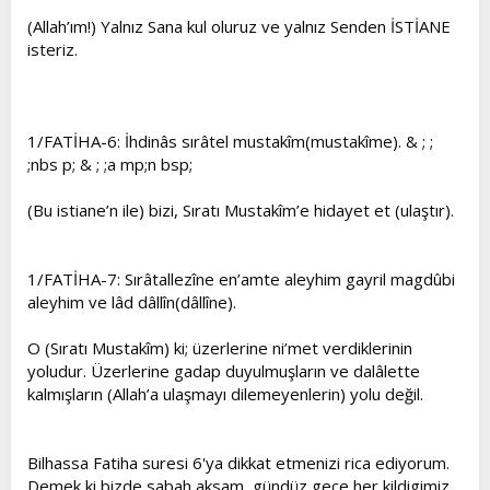
(Allah’ım!) Yalnız Sana kul oluruz ve yalnız Senden İSTİANE
isteriz.
1/FATİHA-6: İhdinâs sırâtel mustakîm(mustakîme). & ; ;
;nbs p; & ; ;a mp;n bsp;
(Bu istiane’n ile) bizi, Sıratı Mustakîm’e hidayet et (ulaştır).
1/FATİHA-7: Sırâtallezîne en’amte aleyhim gayril magdûbi
aleyhim ve lâd dâllîn(dâllîne).
O (Sıratı Mustakîm) ki; üzerlerine ni’met verdiklerinin
yoludur. Üzerlerine gadap duyulmuşların ve dalâlette
kalmışların (Allah’a ulaşmayı dilemeyenlerin) yolu değil.
Bilhassa Fatiha suresi 6'ya dikkat etmenizi rica ediyorum.
Demek ki bizde sabah aksam, gündüz gece her kildigimiz