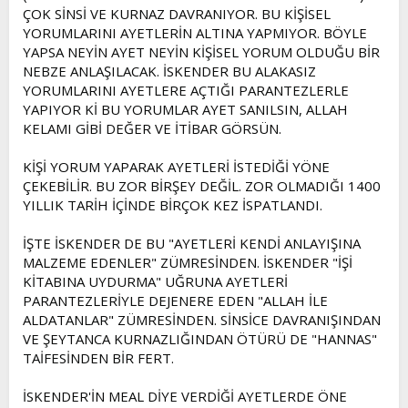
ÇOK SİNSİ VE KURNAZ DAVRANIYOR. BU KİŞİSEL
YORUMLARINI AYETLERİN ALTINA YAPMIYOR. BÖYLE
YAPSA NEYİN AYET NEYİN KİŞİSEL YORUM OLDUĞU BİR
NEBZE ANLAŞILACAK. İSKENDER BU ALAKASIZ
YORUMLARINI AYETLERE AÇTIĞI PARANTEZLERLE
YAPIYOR Kİ BU YORUMLAR AYET SANILSIN, ALLAH
KELAMI GİBİ DEĞER VE İTİBAR GÖRSÜN.
KİŞİ YORUM YAPARAK AYETLERİ İSTEDİĞİ YÖNE
ÇEKEBİLİR. BU ZOR BİRŞEY DEĞİL. ZOR OLMADIĞI 1400
YILLIK TARİH İÇİNDE BİRÇOK KEZ İSPATLANDI.
İŞTE İSKENDER DE BU "AYETLERİ KENDİ ANLAYIŞINA
MALZEME EDENLER" ZÜMRESİNDEN. İSKENDER "İŞİ
KİTABINA UYDURMA" UĞRUNA AYETLERİ
PARANTEZLERİYLE DEJENERE EDEN "ALLAH İLE
ALDATANLAR" ZÜMRESİNDEN. SİNSİCE DAVRANIŞINDAN
VE ŞEYTANCA KURNAZLIĞINDAN ÖTÜRÜ DE "HANNAS"
TAİFESİNDEN BİR FERT.
İSKENDER'İN MEAL DİYE VERDİĞİ AYETLERDE ÖNE