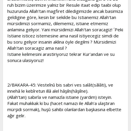
ruh bizim üzerimize yalniz bir Resule itaat edip taabi olup
huzurunda Allah'tan magfiret diledigimizde ancak basimiza
geldigine göre, kesin bir sekilde bu Istianemiz Allah'tan
mürsidimizi sormamiz, dilememiz, istiane etmemiz
anlamina geliyor. Yani mürsidimizi Allah'tan soracagiz! ´Peki
Istiane isticez istemesine ama nasil istiyecegiz simdi de
bu soru geliyor insanin aklina öyle degilmi ? Mürsidimizi
Allah'tan soracagiz ama nasil ?
Istiane kelimesini arastiriyoruz tekrar Kur'andan ve su
sonuca ulasiyoruz!
2/BAKARA-45: Vesteînû bis sabri ves salât(sâlâti), ve
innehâ le kebîretun illâ alel hâşiîn(hâşiîne).
(Allah’tan) sabırla ve namazla istiane (yardım) isteyin.
Fakat muhakkak ki bu (hacet namazı ile Allah’a ulaştıran
mürşidi sormak), huşû sahibi olanlardan başkasına elbette
ağır gelir.