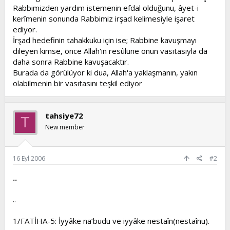
Rabbimizden yardım istemenin efdal olduğunu, âyet-i
kerîmenin sonunda Rabbimiz irşad kelimesiyle işaret
ediyor.
İrşad hedefinin tahakkuku için ise; Rabbine kavuşmayı
dileyen kimse, önce Allah'ın resûlüne onun vasıtasıyla da
daha sonra Rabbine kavuşacaktır.
Burada da görülüyor ki dua, Allah'a yaklaşmanın, yakın
olabilmenin bir vasıtasını teşkil ediyor
tahsiye72
T
New member
16 Eyl 2006
#2
..
..
1/FATİHA-5: İyyâke na’budu ve iyyâke nestaîn(nestaînu).