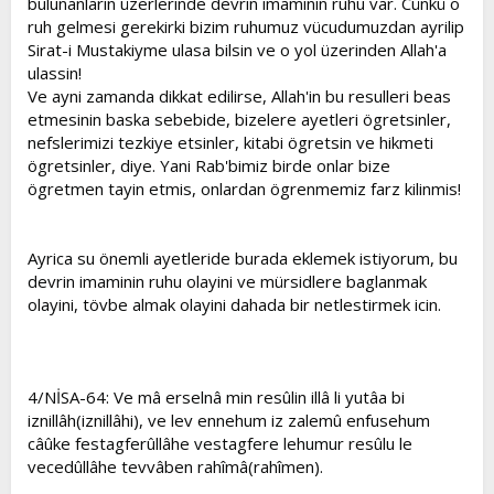
bulunanlarin üzerlerinde devrin imaminin ruhu var. Cünkü o
ruh gelmesi gerekirki bizim ruhumuz vücudumuzdan ayrilip
Sirat-i Mustakiyme ulasa bilsin ve o yol üzerinden Allah'a
ulassin!
Ve ayni zamanda dikkat edilirse, Allah'in bu resulleri beas
etmesinin baska sebebide, bizelere ayetleri ögretsinler,
nefslerimizi tezkiye etsinler, kitabi ögretsin ve hikmeti
ögretsinler, diye. Yani Rab'bimiz birde onlar bize
ögretmen tayin etmis, onlardan ögrenmemiz farz kilinmis!
Ayrica su önemli ayetleride burada eklemek istiyorum, bu
devrin imaminin ruhu olayini ve mürsidlere baglanmak
olayini, tövbe almak olayini dahada bir netlestirmek icin.
4/NİSA-64: Ve mâ erselnâ min resûlin illâ li yutâa bi
iznillâh(iznillâhi), ve lev ennehum iz zalemû enfusehum
câûke festagferûllâhe vestagfere lehumur resûlu le
vecedûllâhe tevvâben rahîmâ(rahîmen).