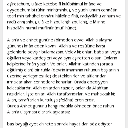
aşîretehum, ulâike ketebe fî kulûbihimul îmâne ve
eyyedehum bi rûhin minh(minhu), ve yudhıluhum cennâtin
tecrî min tahtihel enhâru hâlidîne fîhâ, radıyallâhu anhum ve
radû anh(anhu), ulâike hizbullah(hizbullahi), e lâ inne
hizballâhi humul muflihûn(muflihûne).
Allah’a ve ahiret gününe (ölmeden evvel Allah’a ulaşma
gününe) îmân eden kavmi, Allah’a ve resûlüne karşı
gelenlerle sevişir bulamazsın. Velev ki; onlar, babaları veya
oğulları veya kardeşleri veya aynı aşiretten olsun. Onların
kalplerine îmân yazılır. Ve onlar, Allah’ın katından (orada
eğitilmiş olan) bir ruhla (devrin imamının ruhunun başlarının
üzerine yerleşmesi ile) desteklenirler ve altlarından
ırmaklar akan cennetlere konurlar. Orada ebediyyen
kalacaklardır. Allah onlardan razıdır, onlar da Allah’tan
razıdırlar. İşte onlar, Allah taraftarıdırlar. Ve muhakkak ki;
Allah, taraftarları kurtuluşa (felâha) erenlerdir.
Burda Ahiret gununu hangi matıkla ölmeden önce ruhun
Allah'a ulaşması olarark açıklarsız
bas bayağı ayet ahirete sonraki hayat dan söz ediytor