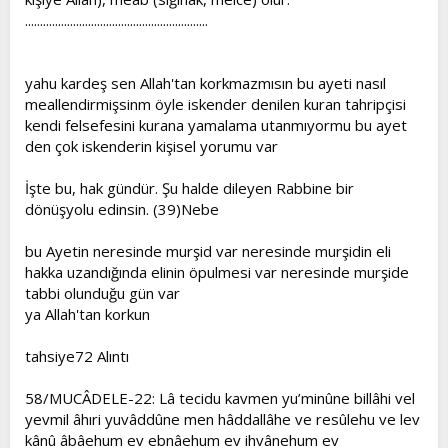
.............................................................
yahu kardeş sen Allah'tan korkmazmısın bu ayeti nasıl
meallendirmişsinm öyle iskender denilen kuran tahripçisi
kendi felsefesini kurana yamalama utanmıyormu bu ayet
den çok iskenderin kişisel yorumu var
İşte bu, hak gündür. Şu halde dileyen Rabbine bir
dönüşyolu edinsin. (39)Nebe
bu Ayetin neresinde murşid var neresinde murşidin eli
hakka uzandığında elinin öpulmesi var neresinde murşide
tabbi olunduğu gün var
ya Allah'tan korkun
tahsiye72 Alıntı
58/MUCÂDELE-22: Lâ tecidu kavmen yu’minûne billâhi vel
yevmil âhıri yuvâddûne men hâddallâhe ve resûlehu ve lev
kânû âbâehum ev ebnâehum ev ihvânehum ev