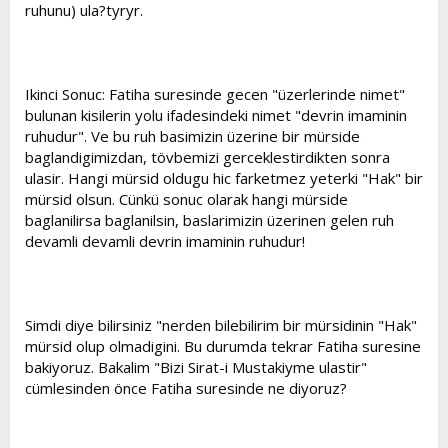
ruhunu) ula?tyryr.
Ikinci Sonuc: Fatiha suresinde gecen "üzerlerinde nimet"
bulunan kisilerin yolu ifadesindeki nimet "devrin imaminin
ruhudur". Ve bu ruh basimizin üzerine bir mürside
baglandigimizdan, tövbemizi gerceklestirdikten sonra
ulasir. Hangi mürsid oldugu hic farketmez yeterki "Hak" bir
mürsid olsun. Cünkü sonuc olarak hangi mürside
baglanilirsa baglanilsin, baslarimizin üzerinen gelen ruh
devamli devamli devrin imaminin ruhudur!
Simdi diye bilirsiniz "nerden bilebilirim bir mürsidinin "Hak"
mürsid olup olmadigini. Bu durumda tekrar Fatiha suresine
bakiyoruz. Bakalim "Bizi Sirat-i Mustakiyme ulastir"
cümlesinden önce Fatiha suresinde ne diyoruz?