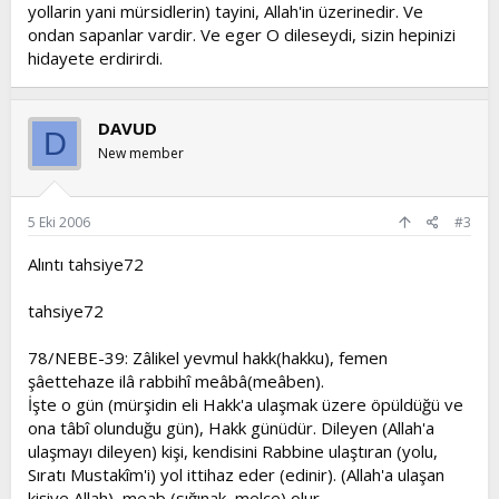
yollarin yani mürsidlerin) tayini, Allah'in üzerinedir. Ve
ondan sapanlar vardir. Ve eger O dileseydi, sizin hepinizi
hidayete erdirirdi.
DAVUD
D
New member
5 Eki 2006
#3
Alıntı tahsiye72
tahsiye72
78/NEBE-39: Zâlikel yevmul hakk(hakku), femen
şâettehaze ilâ rabbihî meâbâ(meâben).
İşte o gün (mürşidin eli Hakk'a ulaşmak üzere öpüldüğü ve
ona tâbî olunduğu gün), Hakk günüdür. Dileyen (Allah'a
ulaşmayı dileyen) kişi, kendisini Rabbine ulaştıran (yolu,
Sıratı Mustakîm'i) yol ittihaz eder (edinir). (Allah'a ulaşan
kişiye Allah), meab (sığınak, melce) olur.