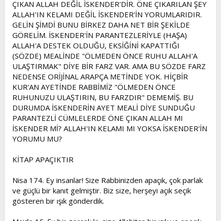
ÇIKAN ALLAH DEĞİL İSKENDER'DİR. ÖNE ÇIKARILAN ŞEY
ALLAH'IN KELAMI DEĞİL İSKENDER'İN YORUMLARIDIR.
GELİN ŞİMDİ BUNU BİRKEZ DAHA NET BİR ŞEKİLDE
GÖRELİM. İSKENDER'İN PARANTEZLERİYLE (HAŞA)
ALLAH'A DESTEK OLDUĞU, EKSİĞİNİ KAPATTIĞI
(SÖZDE) MEALİNDE "ÖLMEDEN ÖNCE RUHU ALLAH'A
ULAŞTIRMAK" DİYE BİR FARZ VAR. AMA BU SÖZDE FARZ
NEDENSE ORİJİNAL ARAPÇA METİNDE YOK. HİÇBİR
KUR'AN AYETİNDE RABBİMİZ "ÖLMEDEN ÖNCE
RUHUNUZU ULAŞTIRIN, BU FARZDIR" DEMEMİŞ. BU
DURUMDA İSKENDERİN AYET MEALİ DİYE SUNDUĞU
PARANTEZLİ CÜMLELERDE ÖNE ÇIKAN ALLAH MI
İSKENDER Mİ? ALLAH'IN KELAMI MI YOKSA İSKENDER'İN
YORUMU MU?
KİTAP APAÇIKTIR
Nisa 174. Ey insanlar! Size Rabbinizden apaçık, çok parlak
ve güçlü bir kanıt gelmiştir. Biz size, herşeyi açık seçik
gösteren bir ışık gönderdik.