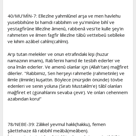
40/MU’MİN-7: Ellezîne yahmilûnel arşa ve men havlehu
yusebbihûne bi hamdi rabbihim ve yu'minûne bihî ve
yestagfirûne lillezîne âmenû, rabbenâ vesi'te kulle şey'in
rahmeten ve ilmen fagfir lillezîne tâbû vettebeû sebîleke
ve kıhim azâbel cahîm(cahîmi).
Arşı tutan melekler ve onun etrafındaki kişi (huzur
namazının imamı), Rab'lerini hamd ile tesbih ederler ve
ona îmân ederler. Ve amenû olanlar için (Allah'tan) mağfiret
dilerler. "Rabbimiz, Sen herşeyi rahmetle (rahmetinle) ve
ilimle (ilminle) kuşattın. Böylece (mürşidin önünde) tövbe
edenleri ve senin yoluna (Sıratı Mustakîm’e) tâbî olanları
mağfiret et (günahlarını sevaba çevir). Ve onları cehennem
azabından koru!”
78/NEBE-39: Zâlikel yevmul hakk(hakku), femen
şâettehaze ilâ rabbihî meâbâ(meâben).