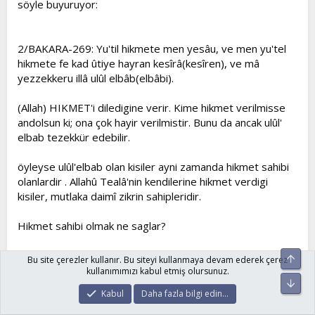
söyle buyuruyor:
2/BAKARA-269: Yu'til hikmete men yesâu, ve men yu'tel
hikmete fe kad ûtiye hayran kesîrâ(kesîren), ve mâ
yezzekkeru illâ ulûl elbâb(elbâbi).
(Allah) HIKMET'i diledigine verir. Kime hikmet verilmisse
andolsun ki; ona çok hayir verilmistir. Bunu da ancak ulûl'
elbab tezekkür edebilir.
öyleyse ulûl'elbab olan kisiler ayni zamanda hikmet sahibi
olanlardir . Allahû Tealâ'nin kendilerine hikmet verdigi
kisiler, mutlaka daimî zikrin sahipleridir.
Hikmet sahibi olmak ne saglar?
Diger insanlardan ayricaligi nedir?
Üst
Bu site çerezler kullanır. Bu siteyi kullanmaya devam ederek çerez
kullanımımızı kabul etmiş olursunuz.
Alt
Farkli olan özelligi nedir? Allahû Tealâ, söyle buyuruyor:
Kabul
Daha fazla bilgi edin…
3/AL-I IMRAN-7: Huvellezî enzele aleykel kitâbe minhu