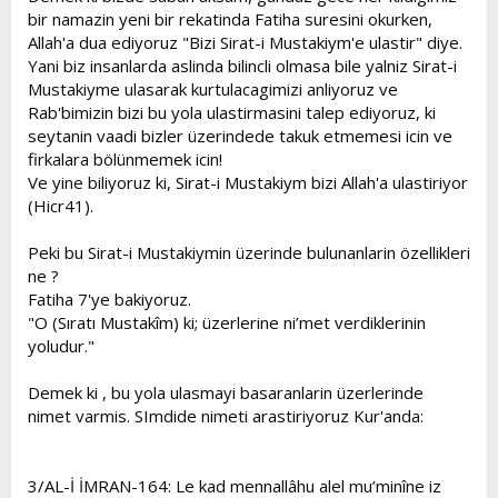
bir namazin yeni bir rekatinda Fatiha suresini okurken,
Allah'a dua ediyoruz "Bizi Sirat-i Mustakiym'e ulastir" diye.
Yani biz insanlarda aslinda bilincli olmasa bile yalniz Sirat-i
Mustakiyme ulasarak kurtulacagimizi anliyoruz ve
Rab'bimizin bizi bu yola ulastirmasini talep ediyoruz, ki
seytanin vaadi bizler üzerindede takuk etmemesi icin ve
firkalara bölünmemek icin!
Ve yine biliyoruz ki, Sirat-i Mustakiym bizi Allah'a ulastiriyor
(Hicr41).
Peki bu Sirat-i Mustakiymin üzerinde bulunanlarin özellikleri
ne ?
Fatiha 7'ye bakiyoruz.
"O (Sıratı Mustakîm) ki; üzerlerine ni’met verdiklerinin
yoludur."
Demek ki , bu yola ulasmayi basaranlarin üzerlerinde
nimet varmis. SImdide nimeti arastiriyoruz Kur'anda:
3/AL-İ İMRAN-164: Le kad mennallâhu alel mu’minîne iz