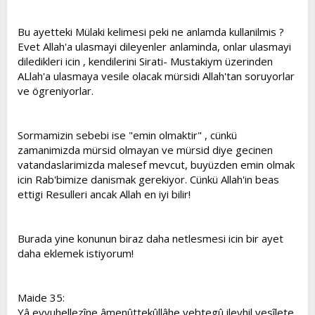
Bu ayetteki Mülaki kelimesi peki ne anlamda kullanilmis ?
Evet Allah'a ulasmayi dileyenler anlaminda, onlar ulasmayi
diledikleri icin , kendilerini Sirati- Mustakiym üzerinden
ALlah'a ulasmaya vesile olacak mürsidi Allah'tan soruyorlar
ve ögreniyorlar.
Sormamizin sebebi ise "emin olmaktir" , cünkü
zamanimizda mürsid olmayan ve mürsid diye gecinen
vatandaslarimizda malesef mevcut, buyüzden emin olmak
icin Rab'bimize danismak gerekiyor. Cünkü Allah'in beas
ettigi Resulleri ancak Allah en iyi bilir!
Burada yine konunun biraz daha netlesmesi icin bir ayet
daha eklemek istiyorum!
Maide 35:
Yâ eyyuhellezîne âmenûttekûllâhe vebtegû ileyhil vesîlete