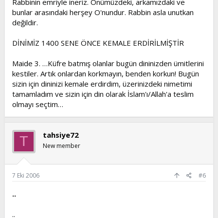
Rabbinin emriyle ineriz. Önümüzdeki, arkamızdaki ve
bunlar arasındaki herşey O'nundur. Rabbin asla unutkan
değildir.
DİNİMİZ 1400 SENE ÖNCE KEMALE ERDİRİLMİŞTİR
Maide 3. …Küfre batmış olanlar bugün dininizden ümitlerini
kestiler. Artık onlardan korkmayın, benden korkun! Bugün
sizin için dininizi kemale erdirdim, üzerinizdeki nimetimi
tamamladım ve sizin için din olarak İslam'ı/Allah'a teslim
olmayı seçtim…
tahsiye72
T
New member
7 Eki 2006
#6
..
..