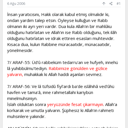
a
ç
6 Ağu 2006
#1
ş
t
l
a
İnsan yaratıcısını, Hakk olarak kabul etmiş olmalıdır ki,
a
r
ondan yardım talep etsin. Öyleyse kulluğun ve Rabb
t
i
a
h
olmanın iki ayrı yeri vardır. Dua kula Allah'ın bir mahlûku
n
i
olduğunu hatırlatan ve Allah'ın ise Rabb olduğunu, tek ilâh
olduğunu hatırlatan ve idrak ettiren esasları muhtevidir.
Kısaca dua, kulun Rabbine müracaatıdır, münacaatıdır,
yönelmesidir.
7/ ARAF-55: Üd'û rabbeküm tedarru'an ve hufyeh, innehü
lâ yuhıbbülmu'tediyn.
Rabbimize gönülden ve gizlice
yalvarın,
muhakkak ki Allah haddi aşanları sevmez.
7/ ARAF-56: Ve lâ tüfsidû fiyl'ardı ba'de ıslâhıhâ ved'ûhü
havfen ve tama'â, inne rahmetallahi kariybün
minelmuhsiniyn.
İslah olduktan sonra
yeryüzünde fesat çıkarmayın
. Allah'a
korkarak ve umutla yalvarın. Şüphesiz ki Allah'ın rahmeti
muhsinlere yakındır.