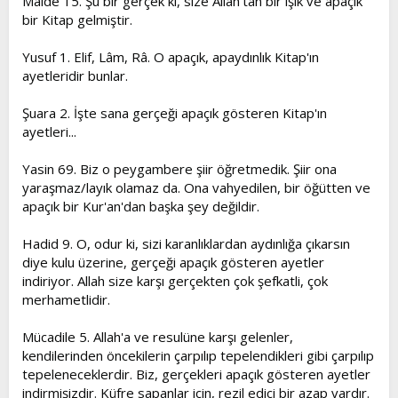
Maide 15. Şu bir gerçek ki, size Allah'tan bir ışık ve apaçık
bir Kitap gelmiştir.
Yusuf 1. Elif, Lâm, Râ. O apaçık, apaydınlık Kitap'ın
ayetleridir bunlar.
Şuara 2. İşte sana gerçeği apaçık gösteren Kitap'ın
ayetleri...
Yasin 69. Biz o peygambere şiir öğretmedik. Şiir ona
yaraşmaz/layık olamaz da. Ona vahyedilen, bir öğütten ve
apaçık bir Kur'an'dan başka şey değildir.
Hadid 9. O, odur ki, sizi karanlıklardan aydınlığa çıkarsın
diye kulu üzerine, gerçeği apaçık gösteren ayetler
indiriyor. Allah size karşı gerçekten çok şefkatli, çok
merhametlidir.
Mücadile 5. Allah'a ve resulüne karşı gelenler,
kendilerinden öncekilerin çarpılıp tepelendikleri gibi çarpılıp
tepeleneceklerdir. Biz, gerçekleri apaçık gösteren ayetler
indirmişizdir. Küfre sapanlar için, rezil edici bir azap vardır.