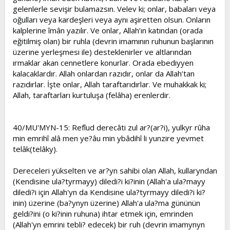
gelenlerle sevişir bulamazsın. Velev ki; onlar, babaları veya
oğulları veya kardeşleri veya aynı aşiretten olsun. Onların
kalplerine îmân yazılır. Ve onlar, Allah’ın katından (orada
eğitilmiş olan) bir ruhla (devrin imamının ruhunun başlarının
üzerine yerleşmesi ile) desteklenirler ve altlarından
ırmaklar akan cennetlere konurlar. Orada ebediyyen
kalacaklardır. Allah onlardan razıdır, onlar da Allah’tan
razıdırlar. İşte onlar, Allah taraftarıdırlar. Ve muhakkak ki;
Allah, taraftarları kurtuluşa (felâha) erenlerdir.
40/MU'MYN-15: Refîud derecâti zul ar?(ar?i), yulkyr rûha
min emrihî alâ men ye?âu min ybâdihî li yunzire yevmet
telâk(telâky).
Dereceleri yükselten ve ar?yn sahibi olan Allah, kullaryndan
(Kendisine ula?tyrmayy) diledi?i ki?inin (Allah'a ula?mayy
diledi?i için Allah'yn da Kendisine ula?tyrmayy diledi?i ki?
inin) üzerine (ba?ynyn üzerine) Allah'a ula?ma gününün
geldi?ini (o ki?inin ruhuna) ihtar etmek için, emrinden
(Allah'yn emrini tebli? edecek) bir ruh (devrin imamynyn