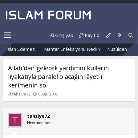
Giriş yap
Kayıt ol
z...
Mantar Enfeksiyonu Nedir?
Nüzûlden Hayata...
Allah'dan gelecek yardımın kulların
liyakatıyla paralel olacağını âyet-i
kerîmenin so
K
B
tahsiye72
6 Ağu 2006
o
a
n
ş
b
l
tahsiye72
u
a
T
y
n
New member
u
g
b
ı