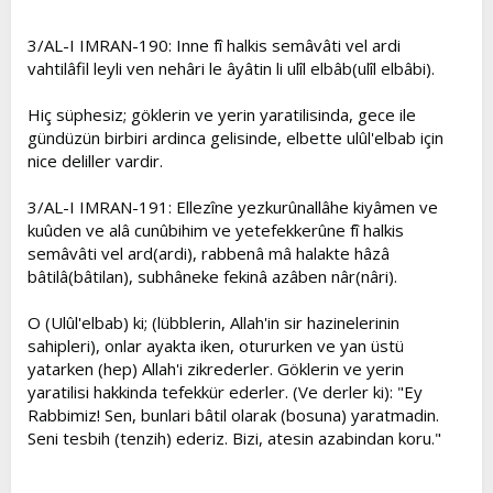
3/AL-I IMRAN-190: Inne fî halkis semâvâti vel ardi
vahtilâfil leyli ven nehâri le âyâtin li ulîl elbâb(ulîl elbâbi).
Hiç süphesiz; göklerin ve yerin yaratilisinda, gece ile
gündüzün birbiri ardinca gelisinde, elbette ulûl'elbab için
nice deliller vardir.
3/AL-I IMRAN-191: Ellezîne yezkurûnallâhe kiyâmen ve
kuûden ve alâ cunûbihim ve yetefekkerûne fî halkis
semâvâti vel ard(ardi), rabbenâ mâ halakte hâzâ
bâtilâ(bâtilan), subhâneke fekinâ azâben nâr(nâri).
O (Ulûl'elbab) ki; (lübblerin, Allah'in sir hazinelerinin
sahipleri), onlar ayakta iken, otururken ve yan üstü
yatarken (hep) Allah'i zikrederler. Göklerin ve yerin
yaratilisi hakkinda tefekkür ederler. (Ve derler ki): "Ey
Rabbimiz! Sen, bunlari bâtil olarak (bosuna) yaratmadin.
Seni tesbih (tenzih) ederiz. Bizi, atesin azabindan koru."