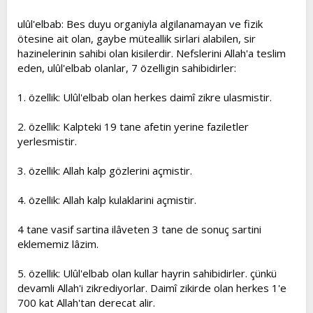
ulûl'elbab: Bes duyu organiyla algilanamayan ve fizik
ötesine ait olan, gaybe müteallik sirlari alabilen, sir
hazinelerinin sahibi olan kisilerdir. Nefslerini Allah'a teslim
eden, ulûl'elbab olanlar, 7 özelligin sahibidirler:
1. özellik: Ulûl'elbab olan herkes daimî zikre ulasmistir.
2. özellik: Kalpteki 19 tane afetin yerine faziletler
yerlesmistir.
3. özellik: Allah kalp gözlerini açmistir.
4. özellik: Allah kalp kulaklarini açmistir.
4 tane vasif sartina ilâveten 3 tane de sonuç sartini
eklememiz lâzim.
5. özellik: Ulûl'elbab olan kullar hayrin sahibidirler. çünkü
devamli Allah'i zikrediyorlar. Daimî zikirde olan herkes 1'e
700 kat Allah'tan derecat alir.