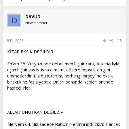
DAVUD
D
New member
5 Eki 2006
#5
KİTAP EKSİK DEĞİLDİR
En’am 38. Yeryüzünde debelenen hiçbir canlı, iki kanadıyla
uçan hiçbir kuş istisna olmamak üzere hepsi sizin gibi
ümmetlerdir. Biz bu Kitap'ta, herhangi birşeyi ne eksik
bıraktık ne fazla yaptık. Onlar, sonunda Rableri önünde
haşredilirler.
ALLAH UNUTKAN DEĞİLDİR
Meryem 64. Biz sadece Rabbinin emrini indiririz/biz ancak