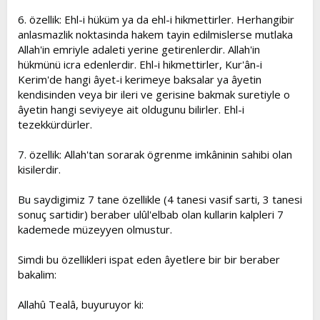
6. özellik: Ehl-i hüküm ya da ehl-i hikmettirler. Herhangibir
anlasmazlik noktasinda hakem tayin edilmislerse mutlaka
Allah'in emriyle adaleti yerine getirenlerdir. Allah'in
hükmünü icra edenlerdir. Ehl-i hikmettirler, Kur'ân-i
Kerim'de hangi âyet-i kerimeye baksalar ya âyetin
kendisinden veya bir ileri ve gerisine bakmak suretiyle o
âyetin hangi seviyeye ait oldugunu bilirler. Ehl-i
tezekkürdürler.
7. özellik: Allah'tan sorarak ögrenme imkâninin sahibi olan
kisilerdir.
Bu saydigimiz 7 tane özellikle (4 tanesi vasif sarti, 3 tanesi
sonuç sartidir) beraber ulûl'elbab olan kullarin kalpleri 7
kademede müzeyyen olmustur.
Simdi bu özellikleri ispat eden âyetlere bir bir beraber
bakalim:
Allahû Tealâ, buyuruyor ki: