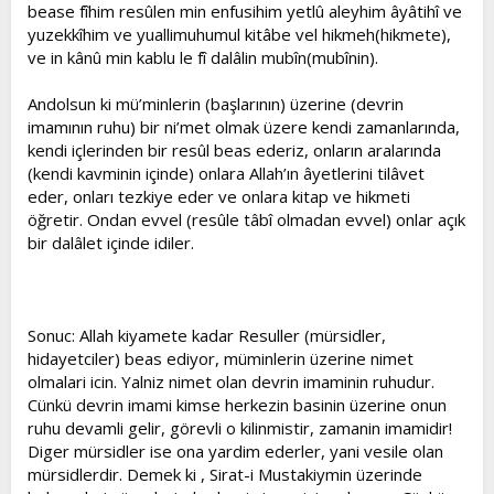
bease fîhim resûlen min enfusihim yetlû aleyhim âyâtihî ve
yuzekkîhim ve yuallimuhumul kitâbe vel hikmeh(hikmete),
ve in kânû min kablu le fî dalâlin mubîn(mubînin).
Andolsun ki mü’minlerin (başlarının) üzerine (devrin
imamının ruhu) bir ni’met olmak üzere kendi zamanlarında,
kendi içlerinden bir resûl beas ederiz, onların aralarında
(kendi kavminin içinde) onlara Allah’ın âyetlerini tilâvet
eder, onları tezkiye eder ve onlara kitap ve hikmeti
öğretir. Ondan evvel (resûle tâbî olmadan evvel) onlar açık
bir dalâlet içinde idiler.
Sonuc: Allah kiyamete kadar Resuller (mürsidler,
hidayetciler) beas ediyor, müminlerin üzerine nimet
olmalari icin. Yalniz nimet olan devrin imaminin ruhudur.
Cünkü devrin imami kimse herkezin basinin üzerine onun
ruhu devamli gelir, görevli o kilinmistir, zamanin imamidir!
Diger mürsidler ise ona yardim ederler, yani vesile olan
mürsidlerdir. Demek ki , Sirat-i Mustakiymin üzerinde