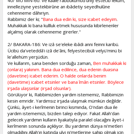
40/ MÜ'MİN-60: Ve kaâle rabbükümüd'ûniy estecib leküm,
innelleziyne yestekbirûne an ıbâdetiy seyedhulûne
cehenneme dâhıriyn.
Rabbimiz der ki; "
Bana dua edin ki, size icabet edeyim
.
Muhakkak ki bana kullluk etmek hususunda kibirlenenler
alçalmış olarak cehenneme girerler."
2/ BAKARA-186: Ve izâ se'eleke ıbâdi anni feinni karibü.
Ücibü da'veteddâ'ı izâ de'âni, felyestecibüli velyü'minü bi
le'allehüm yerşüdün.
Ve kullarım, sana benden sorduğu zaman,
Ben muhakkak ki
(onlara) yakınım. Bana dua edilince, dua edenin duasına
(davetine) icabet ederim. O halde onlarda benim
(davetime) icabet etsinler ve bana îmân etsinler. Böylece
irşada ulaşsınlar (irşad olsunlar).
Görülüyor ki, Rabbimizden yardım istememiz, Rabbimizin
kesin emridir. Yardımsız irşada ulaşmak mümkün değildir.
Çünkü, âyet-i kerîmenin birinci kısmında, O'ndan dua ile
yardım istememizi, bizden talep ediyor. Fakat Allah'dan
gelecek yardımın kulların liyakatıyla paralel olacağını âyet-i
kerîmenin sonunda açıklıyor. Bu yardımın dünya ni'metleri
olmadığını Allah'ın katında ulvi ni'metlerine sahip olmak için