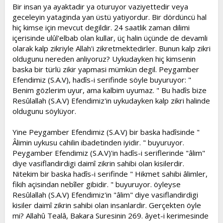
Bir insan ya ayaktadir ya oturuyor vaziyettedir veya
geceleyin yataginda yan üstü yatiyordur. Bir dördüncü hal
hiç kimse için mevcut degildir. 24 saatlik zaman dilimi
içerisinde ulûl'elbab olan kullar, üç halin üçünde de devamli
olarak kalp zikriyle Allah'i zikretmektedirler. Bunun kalp zikri
oldugunu nereden anliyoruz? Uykudayken hiç kimsenin
baska bir türlü zikir yapmasi mümkün degil. Peygamber
Efendimiz (S.A.V), hadîs-i serifinde söyle buyuruyor: "
Benim gözlerim uyur, ama kalbim uyumaz. " Bu hadîs bize
Resûlallah (S.A.V) Efendimiz'in uykudayken kalp zikri halinde
oldugunu söylüyor.
Yine Peygamber Efendimiz (S.A.V) bir baska hadîsinde "
Âlimin uykusu cahilin ibadetinden iyidir. " buyuruyor.
Peygamber Efendimiz (S.A.V)'in hadîs-i seriflerinde "âlim"
diye vasiflandirdigi daimî zikrin sahibi olan kisilerdir.
Nitekim bir baska hadîs-i serifinde " Hikmet sahibi âlimler,
fikih açisindan nebîler gibidir. " buyuruyor. öyleyse
Resûlallah (S.A.V) Efendimiz'in "âlim" diye vasiflandirdigi
kisiler daimî zikrin sahibi olan insanlardir. Gerçekten öyle
mi? Allahû Tealâ, Bakara Suresinin 269. âyet-i kerimesinde