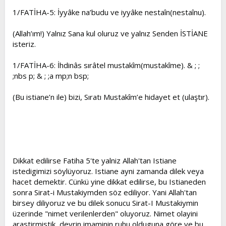
1/FATİHA-5: İyyâke na’budu ve iyyâke nestaîn(nestaînu).
(Allah’ım!) Yalnız Sana kul oluruz ve yalnız Senden İSTİANE
isteriz.
1/FATİHA-6: İhdinâs sırâtel mustakîm(mustakîme). & ; ;
;nbs p; & ; ;a mp;n bsp;
(Bu istiane’n ile) bizi, Sıratı Mustakîm’e hidayet et (ulaştır).
Dikkat edilirse Fatiha 5'te yalniz Allah'tan Istiane
istedigimizi söylüyoruz. Istiane ayni zamanda dilek veya
hacet demektir. Cünkü yine dikkat edilirse, bu Istianeden
sonra Sirat-i Mustakiymden söz ediliyor. Yani Allah'tan
birsey diliyoruz ve bu dilek sonucu Sirat-I Mustakiymin
üzerinde "nimet verilenlerden" oluyoruz. Nimet olayini
arastirmistik, devrin imaminin ruhu olduguna göre ve bu