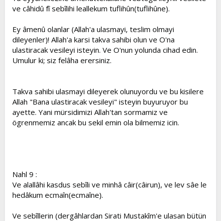
ve câhidû fî sebîlihi leallekum tuflihûn(tuflihûne).
Ey âmenû olanlar (Allah'a ulasmayi, teslim olmayi
dileyenler)! Allah'a karsi takva sahibi olun ve O'na
ulastiracak vesileyi isteyin. Ve O'nun yolunda cihad edin.
Umulur ki; siz felâha erersiniz.
Takva sahibi ulasmayi dileyerek olunuyordu ve bu kisilere
Allah "Bana ulastiracak vesileyi" isteyin buyuruyor bu
ayette. Yani mürsidimizi Allah'tan sormamiz ve
ögrenmemiz ancak bu sekil emin ola bilmemiz icin.
Nahl 9 :
Ve alallâhi kasdus sebîli ve minhâ câir(câirun), ve lev sâe le
hedâkum ecmaîn(ecmaîne).
Ve sebîllerin (dergâhlardan Sirati Mustakîm'e ulasan bütün