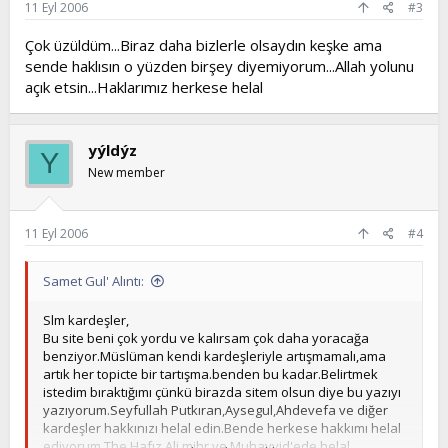
11 Eyl 2006
#3
Çok üzüldüm...Biraz daha bizlerle olsaydın keşke ama
sende haklısın o yüzden birşey diyemiyorum...Allah yolunu
açık etsin...Haklarımız herkese helal
yýldýz
Y
New member
11 Eyl 2006
#4
Samet Gul' Alıntı:
Slm kardeşler,
Bu site beni çok yordu ve kalırsam çok daha yoracağa
benziyor.Müslüman kendi kardeşleriyle artışmamalı,ama
artık her topicte bir tartışma.benden bu kadar.Belirtmek
istedim bıraktığımı çünkü birazda sitem olsun diye bu yazıyı
yazıyorum.Seyfullah Putkıran,Aysegul,Ahdevefa ve diğer
kardeşler hakkınızı helal edin.Bende herkese hakkımı helal
ediyorum.The Hafız,Ali mihr ve Muhavvid'ede helal