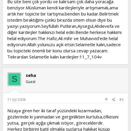
Bu site beni çok yordu ve kalırsam çok daha yoracağa
t
i
benziyor.Müslüman kendi kardeşleriyle artışmamalı,ama
a
h
artık her topicte bir tartışma.benden bu kadar.Belirtmek
n
i
istedim bıraktığımı çünkü birazda sitem olsun diye bu
yazıyı yazıyorum.Seyfullah Putkıran,Aysegul,Ahdevefa ve
diğer kardeşler hakkınızı helal edin.Bende herkese hakkımı
helal ediyorum.The Hafız,Ali mihr ve Muhavvid'ede helal
ediyorum.Allah yolunuzu açık etsin.Selametle kalın,sadece
bu topicteki önemli bir konu olursa cevap yazacam.
Tekrardan Selametle kalın kardeşler:11_7_104v
seha
S
Guest
11 Eyl 2006
#2
Nizaya giren her iki taraf yüzündeki kızarmadan,
gözlerinde ki yanmadan ve gerginlikten kurtulsa,öfkesini
yutsa, gerçek açığa çıkmak istiyor, göreceklerdir.
Herkez biribirini batıl olmakla suçlarsa hakikat küsüp