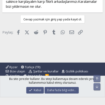
sakince karşılayalım karşı fikirli arkadaşlarımızı.Karalamalar
bizi yıldırmasın ne olur.
Cevap yazmak için giriş yap yada kayıt ol.
Facebook
X (Twitter)
Reddit
Pinterest
Tumblr
WhatsApp
E-posta
Link
Paylaş:
Ryzer
Türkçe (TR)
Bize ulaşın
Şartlar ve kurallar
Gizlilik politikası
Yardım
Ana sayfa
R
Üst
Bu site çerezler kullanır. Bu siteyi kullanmaya devam ederek çerez
S
S
kullanımımızı kabul etmiş olursunuz.
Alt
®
Community platform by XenForo
© 2010-2024 XenForo Ltd.
Kabul
Daha fazla bilgi edin…
islamforum.com.tr
© 2001 - 2024