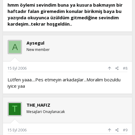
hmm öylemi sevindim buna ya kusura bakmayın bir
haftadır falan giremedim konular birikmiş baya bu
yazıyıda okuyunca üzüldüm gitmediğine sevindim
kardeşim..tekrar hoşgeldiin..
Aysegul
A
New member
15 Eyl 2006
#8
Lütfen yaaa....Pes etmeyin arkadaşlar...Moralim bozuldu
iyice yaa
THE_HAFIZ
T
Mesajlari Onaylanacak
15 Eyl 2006
#9