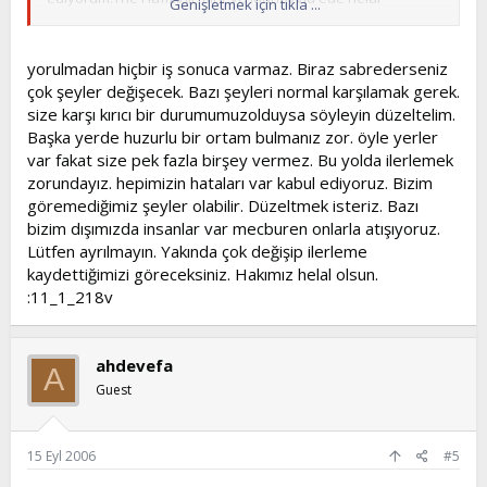
Genişletmek için tıkla ...
ediyorum.Allah yolunuzu açık etsin.Selametle kalın,sadece
bu topicteki önemli bir konu olursa cevap yazacam.
Tekrardan Selametle kalın kardeşler:11_7_104v
yorulmadan hiçbir iş sonuca varmaz. Biraz sabrederseniz
çok şeyler değişecek. Bazı şeyleri normal karşılamak gerek.
size karşı kırıcı bir durumumuzolduysa söyleyin düzeltelim.
Başka yerde huzurlu bir ortam bulmanız zor. öyle yerler
var fakat size pek fazla birşey vermez. Bu yolda ilerlemek
zorundayız. hepimizin hataları var kabul ediyoruz. Bizim
göremediğimiz şeyler olabilir. Düzeltmek isteriz. Bazı
bizim dışımızda insanlar var mecburen onlarla atışıyoruz.
Lütfen ayrılmayın. Yakında çok değişip ilerleme
kaydettiğimizi göreceksiniz. Hakımız helal olsun.
:11_1_218v
ahdevefa
A
Guest
15 Eyl 2006
#5