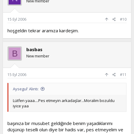
New member
15 Eyl 2006
#10
hoşgeldin tekrar aramıza kardeşim.
basbas
B
New member
15 Eyl 2006
#11
Aysegul' Alıntı:
Lütfen yaaa....Pes etmeyin arkadaşlar...Moralim bozuldu
iyice yaa
başınıza bir musubet geldiğinde benim yaşadıklarımı
düşünüp teselli olun diye bir hadis var, pes etmeyelim ve