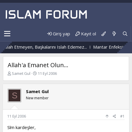
Giriş yap
Kayıt ol
lah Etmeyen, Başkalarını Islah Edemez...
Mantar Enfeksiyonu Ned
Allah'a Emanet Olun...
K
B
Samet Gul
11 Eyl 2006
o
a
n
ş
b
l
Samet Gul
S
u
a
New member
y
n
u
g
b
ı
a
ç
11 Eyl 2006
#1
ş
t
l
a
Slm kardeşler,
a
r