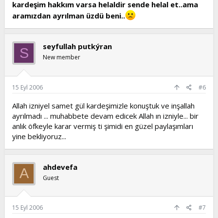
kardeşim hakkım varsa helaldir sende helal et..ama
aramızdan ayrılman üzdü beni..
seyfullah putkýran
S
New member
15 Eyl 2006
#6
Allah izniyel samet gül kardeşimizle konuştuk ve inşallah
ayrılmadı ... muhabbete devam edicek Allah ın izniyle... bir
anlık öfkeyle karar vermiş ti şimidi en güzel paylaşımları
yine bekliyoruz...
ahdevefa
A
Guest
15 Eyl 2006
#7