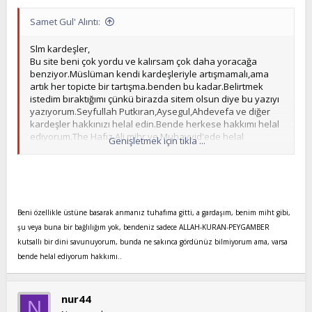
Samet Gul' Alıntı:
Slm kardeşler,
Bu site beni çok yordu ve kalırsam çok daha yoracağa
benziyor.Müslüman kendi kardeşleriyle artışmamalı,ama
artık her topicte bir tartışma.benden bu kadar.Belirtmek
istedim bıraktığımı çünkü birazda sitem olsun diye bu yazıyı
yazıyorum.Seyfullah Putkıran,Aysegul,Ahdevefa ve diğer
kardeşler hakkınızı helal edin.Bende herkese hakkımı helal
ediyorum.The Hafız,Ali mihr ve Muhavvid'ede helal
Genişletmek için tıkla ...
ediyorum.Allah yolunuzu açık etsin.Selametle kalın,sadece
bu topicteki önemli bir konu olursa cevap yazacam.
Tekrardan Selametle kalın kardeşler:11_7_104v
Beni özellikle üstüne basarak anmanız tuhafıma gitti, a gardaşım, benim miht gibi,
şu veya buna bir bağlılığım yok, bendeniz sadece ALLAH-KURAN-PEYGAMBER
kutsallı bir dini savunuyorum, bunda ne sakınca gördünüz bilmiyorum ama, varsa
bende helal ediyorum hakkımı..
nur44
N