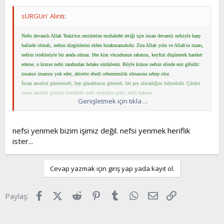
sURGUn' Alıntı:
Nefis devamlı Allah Teala'nın emirlerine muhalefet ettiği için insan devamlı nefsiyle harp
halinde olmalı, nefsin dizginlerini elden bırakmamalıdır. Zira Allah yolu ve Allah'ın rızası,
nefsin istekleriyle bir arada olmaz. Her kim vücudunun rahatını, keyfini düşünerek hareket
ederse, o kimse nefsi tarafından helake sürüklenir. Böyle kimse nefsin elinde esir gibidir:
insanın imanını yok eder, ahirette ebedi cehennemlik olmasına sebep olur.
İnsan amelini görmemeli, hep günahlarını görmeli, bir şey olmadığını bilmelidir. Çünkü
insan amelini görürse kendinde nefis meydana gelir, nefis kabarır.
Genişletmek için tıkla ...
Ama hizmet böyle değildir, insan çalışırsa nefis vücut bulamaz, bilakis kırılıp rezil olur,
alçalır.
nefsi yenmek bizim işimiz değil. nefsi yenmek heriflik
ister...
Cevap yazmak için giriş yap yada kayıt ol.
Facebook
X (Twitter)
Reddit
Pinterest
Tumblr
WhatsApp
E-posta
Link
Paylaş: