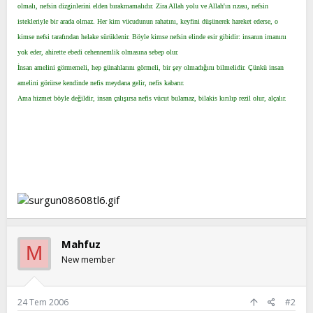
olmalı, nefsin dizginlerini elden bırakmamalıdır. Zira Allah yolu ve Allah'ın rızası, nefsin
t
i
istekleriyle bir arada olmaz. Her kim vücudunun rahatını, keyfini düşünerek hareket ederse, o
a
h
n
i
kimse nefsi tarafından helake sürüklenir. Böyle kimse nefsin elinde esir gibidir: insanın imanını
yok eder, ahirette ebedi cehennemlik olmasına sebep olur.
İnsan amelini görmemeli, hep günahlarını görmeli, bir şey olmadığını bilmelidir. Çünkü insan
amelini görürse kendinde nefis meydana gelir, nefis kabarır.
Ama hizmet böyle değildir, insan çalışırsa nefis vücut bulamaz, bilakis kırılıp rezil olur, alçalır.
Mahfuz
M
New member
24 Tem 2006
#2