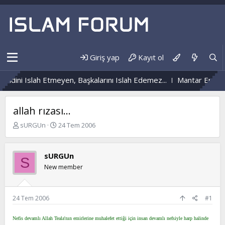
Giriş yap
Kayıt ol
ndini Islah Etmeyen, Başkalarını Islah Edemez...
Mantar Enfeksi
allah rızası...
K
B
sURGUn
24 Tem 2006
o
a
n
ş
b
l
sURGUn
S
u
a
New member
y
n
u
g
b
ı
a
ç
24 Tem 2006
#1
ş
t
l
a
Nefis devamlı Allah Teala'nın emirlerine muhalefet ettiği için insan devamlı nefsiyle harp halinde
a
r