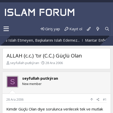
Giriş yap
Kayıt ol
i Islah Etmeyen, Başkalarını Islah Edemez...
Mantar Enfeksiyonu
ALLAH (c.c.) 'tır (C.C.) Güçlü Olan
K
B
seyfullah putkýran
28 Ara 2006
o
a
n
ş
b
l
seyfullah putkýran
S
u
a
New member
y
n
u
g
b
ı
a
ç
28 Ara 2006
#1
ş
t
l
a
Kimdir Güçlü Olan diye sorulunca verilecek tek ve mutlak
a
r