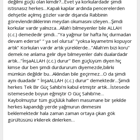
değilmi güçlü olan kimdir?...Evet ya korkulardadır şimdi
istisnasız herkes…Kapalı kapılar ardında pencerelerden
dehşetle açılmış gözler vardır dışarıda Rabbinin
görevlendirdiklerinin meydan okumasını izleyen…Şimdi
korkular vardır yalnızca…Allah’ı bilmeyenler bile ALLAH
(c.c.) demededir şimdi…’’Ya yağmur bir hafta hiç durmadan
devam ederse’’ ‘’ ya sel olursa’’ ‘’yoksa kıyametmi kopuyor
artık’’ Korkuları vardır artık yüreklerde…’’Allah’ım bizi koru’’
demek ne anlama gelir diye bilmeyenler dahi dualardadır
artık…’’İnşaALLAH (c.c.) durur’’ Ben güçlüyüm diyen hiç
kimse dur ben şimdi durdururum diyemezde,bilirki
mümkün değildir bu…Aklından bile geçirmez…O da şimdi
aynı duadadır ‘’ İnşaALLAH (c.c.) durur’’ demektedir…Şimdi
herkes Tek Bir Güç Sahibi’ni kabul etmiştir artık…İstesede
istemesede boyun eğmiştir O Güç Sahibi’ne…
Kaybolmuştur tüm güçlülük halleri masumane bir şekilde
herkes kapandığı yerde yağmurun dinmesini
beklemektedir hala zaman zaman ortaya çıkan gök
gürültüsünü irkilerek dinlerken…