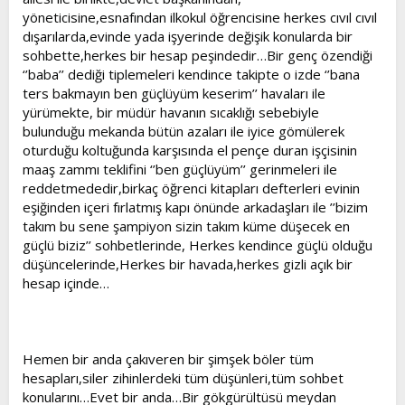
yöneticisine,esnafından ilkokul öğrencisine herkes cıvıl cıvıl
dışarılarda,evinde yada işyerinde değişik konularda bir
sohbette,herkes bir hesap peşindedir…Bir genç özendiği
‘’baba’’ dediği tiplemeleri kendince takipte o izde ‘’bana
ters bakmayın ben güçlüyüm keserim’’ havaları ile
yürümekte, bir müdür havanın sıcaklığı sebebiyle
bulunduğu mekanda bütün azaları ile iyice gömülerek
oturduğu koltuğunda karşısında el pençe duran işçisinin
maaş zammı teklifini ‘’ben güçlüyüm’’ gerinmeleri ile
reddetmededir,birkaç öğrenci kitapları defterleri evinin
eşiğinden içeri fırlatmış kapı önünde arkadaşları ile ’’bizim
takım bu sene şampiyon sizin takım küme düşecek en
güçlü biziz’’ sohbetlerinde, Herkes kendince güçlü olduğu
düşüncelerinde,Herkes bir havada,herkes gizli açık bir
hesap içinde…
Hemen bir anda çakıveren bir şimşek böler tüm
hesapları,siler zihinlerdeki tüm düşünleri,tüm sohbet
konularını…Evet bir anda…Bir gökgürültüsü meydan