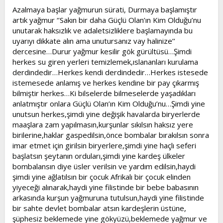
Azalmaya başlar yağmurun sürati, Durmaya başlamıştır
artık yağmur ‘’Sakın bir daha Güçlü Olan’ın Kim Olduğu’nu
unutarak haksızlık ve adaletsizliklere başlamayında bu
uyarıyı dikkate alın ama unutursanız vay halinize’’
dercesine…Durur yağmur kesilir gök gürültüsü…Şimdi
herkes su giren yerleri temizlemek,ıslananları kurulama
derdindedir…Herkes kendi derdindedir…Herkes istesede
istemesede anlamış ve herkes kendine bir pay çıkarmış
bilmiştir herkes…Ki bilselerde bilmeselerde yaşadıkları
anlatmıştır onlara Güçlü Olan’ın Kim Olduğu’nu…Şimdi yine
unutsun herkes,şimdi yine değişik havalarda biryerlerde
maaşlara zam yapılmasın,kurşunlar sıkılsın haksız yere
birilerine,haklar gaspedilsin,önce bombalar bırakılsın sonra
imar etmet için girilsin biryerlere,şimdi yine haçlı seferi
başlatsın şeytanın orduları,şimdi yine kardeş ülkeler
bombalansın diye üsler verilsin ve yardım edilsin,haydi
şimdi yine ağlatılsın bir çocuk Afrikalı bir çocuk elinden
yiyeceği alınarak,haydi yine filistinde bir bebe babasının
arkasında kurşun yağmuruna tutulsun,haydi yine filistinde
bir sahte devlet bombalar atsın kardeşlerin üstüne,
şüphesiz beklemede yine gökyüzü,beklemede yağmur ve