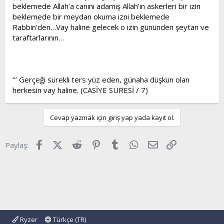
beklemede Allah’a canını adamış Allah’ın askerleri bir izin
beklemede bir meydan okuma izni beklemede
Rabbin’den…Vay haline gelecek o izin gününden şeytan ve
taraftarlarının…
‘’’ Gerçeği sürekli ters yüz eden, günaha düşkün olan
herkesin vay haline. (CASİYE SURESİ / 7)
Cevap yazmak için giriş yap yada kayıt ol.
Facebook
X (Twitter)
Reddit
Pinterest
Tumblr
WhatsApp
E-posta
Link
Paylaş:
Ryzer
Türkçe (TR)