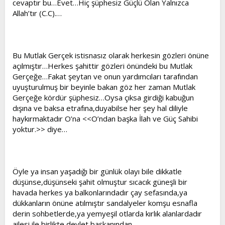
cevaptır bu…Evet…Hiç şüphesiz Güçlü Olan Yalnızca
t
i
Allah’tır (C.C).…
a
h
n
i
Bu Mutlak Gerçek istisnasız olarak herkesin gözleri önüne
açılmıştır…Herkes şahittir gözleri önündeki bu Mutlak
Gerçeğe…Fakat şeytan ve onun yardımcıları tarafından
uyuşturulmuş bir beyinle bakan göz her zaman Mutlak
Gerçeğe kördür şüphesiz…Oysa çıksa girdiği kabuğun
dışına ve baksa etrafına,duyabilse her şey hal diliyle
haykırmaktadır O’na <<O’ndan başka İlah ve Güç Sahibi
yoktur.>> diye…
Öyle ya insan yaşadığı bir günlük olayı bile dikkatle
düşünse,düşünseki şahit olmuştur sıcacık güneşli bir
havada herkes ya balkonlarındadır çay sefasında,ya
dükkanların önüne atılmıştır sandalyeler komşu esnafla
derin sohbetlerde,ya yemyeşil otlarda kırlık alanlardadır
ailesi ile birlikte,devlet başkanından,