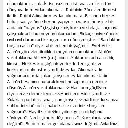
okumaktadır artık…İstisnasız ama istisnasız olarak tüm
dünyayadır meydan okuması…Rabbinin Görevlendirmesi
iledir…Rabbi Adınadır meydan okuması…Bir anda herkes
birkaç saniye önce her ne yapıyorsa yapsın hepsine bir
anda bir ‘’paydos’’ çizgisi çekmiş korku ve telaşla kaçmaya
çalışmaktadır bu meydan okumadan…Birkaç saniye önceki
cıvıl cıvıl durum artık kaçışmalara dönüşmüştür…’’Bardaktan
boşalırcasına’’ diye tabir edilen bir yağmur…Evet Artık
Allah’ın görevlendirdikleri meydan okumaktadır Allah’ın
yarattıklarına ALLAH (c.c.) adına…Yoktur ortada artık hiç
kimse…Herkes kaçıştığı bir yerlerde tedirginlik ve
korkularla dolmuştur şimdi…Meydan Okumaktadır
yağmur,ard arda çakan şimşek meydan okumaktadır
Allah’ın hesabını unutarak kendi hesaplarının derdine
düşmüş Allah’ın yarattıklarına…<<Hani ben güçlüyüm
diyenler>> demektedir…<<Hani nerdesiniz şimdi…>>
Kulakları patlatırcasına çakan şimşek; <<hadi durdursanıza
sohbetinizi bölüp hiç habersizce üzerinize boşalan
yağmuru?...Haydi siz değimliydiniz güçlü olduğunu
söyleyen?...Nedir şimdiki düşünceniz?...Korkulardasınız
değilmi?...Bu duruma engel olamazsınız değilmi…Anladınız