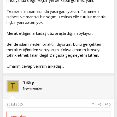
hristiyanda değil. Hiçbir yerde kabul görmez yani.
Teslise inanmamasınıda yadırgamıyorum. Tamamen
isabetli ve mantıklı bir seçim. Teslisin elle tutulur mantıklı
hiçbir yanı zaten yok.
Merak ettiğim arkadaş titiz araştırdığını söylüyor.
Bende islamı neden bıraktın diyorum. bunu gerçekten
merak ettiğimden soruyorum. Yoksa amacım kimseyi
tahrik etmek falan değil. Dalgada geçmeyelim lütfen.
Umarım cevap verirsin arkadaş...
TiKky
T
New member
20 Eyl 2005
#16
yigit' Alıntı: