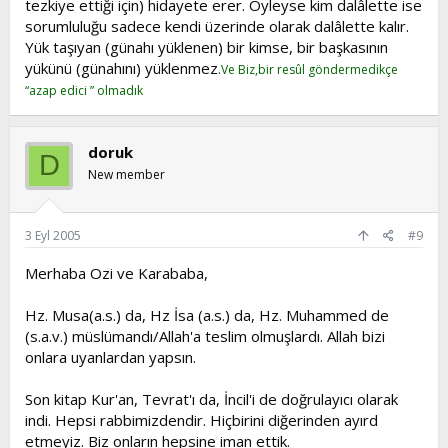
tezkiye ettiği için) hidayete erer. Öyleyse kim dalâlette ise
mâ nezzelallâhu min şey'(şey'in), in entum illâ fî dalâlin
sorumluluğu sadece kendi üzerinde olarak dalâlette kalır.
kebîr(kebîrin).
Yük taşıyan (günahı yüklenen) bir kimse, bir başkasının
(Cehenneme atılanlar) derler ki: "Evet, andolsun ki bize
yükünü (günahını) yüklenmez
.
nezir geldi. Ama biz, onu yalanladık ve Allah, hiçbir şey
Ve Biz,bir resûl göndermedikçe
indirmemiştir, dedik ve siz, büyük bir sapıklık içindesiniz,
“azap edici ” olmadık
dedik.”
YİĞİT KARDEŞİM ALLAH A İNANMAK YETMİYOR BAK AYETTE
doruk
D
ALLAH A İNANIYORLAR AMA UYARICI NEZİRE İNANMIYORLAR
New member
VE ALLAH SANA VAHYETMEDİ DİYORLARMIŞ
MULK-10: Ve kâlû lev kunnâ nesmau ev na'kılu mâ kunnâ fî
ashâbis saîr(saîri).
3 Eyl 2005
#9
Ve derler ki: "Eğer biz işitmiş ve akletmiş (idrak etmiş)
olsaydık burada ateş ehlinin içinde mi olurduk?"
Merhaba Ozi ve Karababa,
VE ONLARCA AYET VAR HER KAVİME RESUL ELÇİ
Hz. Musa(a.s.) da, Hz İsa (a.s.) da, Hz. Muhammed de
UYARICIKLARIN MUTLAKA KIYAMETE KADAR GİDECEĞİNİ
(s.a.v.) müslümandı/Allah'a teslim olmuşlardı. Allah bizi
SÖYLEYEN VE İNSANLARI KAVMİNİN DİLİYLE ALLAH A
onlara uyanlardan yapsın.
ÇAĞIRACAĞINI ANLATAN ONLARCA AYET
Son kitap Kur'an, Tevrat'ı da, İncil'i de doğrulayıcı olarak
ALLAH ADALETLİDİR KİMSEYE HAKSIZLIK YAPMAZ
indi. Hepsi rabbimizdendir. Hiçbirini diğerinden ayırd
etmeyiz. Biz onların hepsine iman ettik.