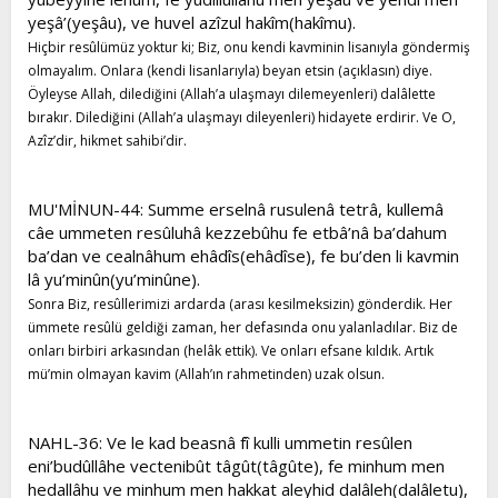
yeşâ’(yeşâu), ve huvel azîzul hakîm(hakîmu).
Hiçbir resûlümüz yoktur ki; Biz, onu kendi kavminin lisanıyla göndermiş
olmayalım. Onlara (kendi lisanlarıyla) beyan etsin (açıklasın) diye.
Öyleyse Allah, dilediğini (Allah’a ulaşmayı dilemeyenleri) dalâlette
bırakır. Dilediğini (Allah’a ulaşmayı dileyenleri) hidayete erdirir. Ve O,
Azîz’dir, hikmet sahibi’dir.
MU'MİNUN-44: Summe erselnâ rusulenâ tetrâ, kullemâ
câe ummeten resûluhâ kezzebûhu fe etbâ’nâ ba’dahum
ba’dan ve cealnâhum ehâdîs(ehâdîse), fe bu’den li kavmin
lâ yu’minûn(yu’minûne).
Sonra Biz, resûllerimizi ardarda (arası kesilmeksizin) gönderdik. Her
ümmete resûlü geldiği zaman, her defasında onu yalanladılar. Biz de
onları birbiri arkasından (helâk ettik). Ve onları efsane kıldık. Artık
mü’min olmayan kavim (Allah’ın rahmetinden) uzak olsun.
NAHL-36: Ve le kad beasnâ fî kulli ummetin resûlen
eni’budûllâhe vectenibût tâgût(tâgûte), fe minhum men
hedallâhu ve minhum men hakkat aleyhid dalâleh(dalâletu),