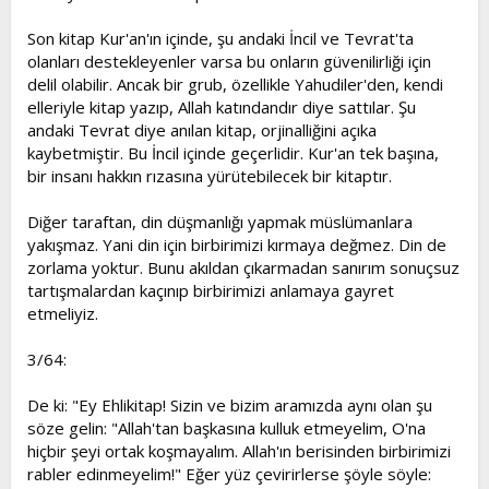
İSRA-15: Menihtedâ fe innemâ yehtedî li nefsih(nefsihî), ve
Son kitap Kur'an'ın içinde, şu andaki İncil ve Tevrat'ta
men dalle fe innemâ yadıllu aleyhâ, ve lâ teziru vâziretun
vizre uhrâ, ve mâ kunnâ muazzibîne hattâ neb’ase
olanları destekleyenler varsa bu onların güvenilirliği için
resûlâ(resûlen).
delil olabilir. Ancak bir grub, özellikle Yahudiler'den, kendi
Kim hidayete erdiyse sadece kendi nefsi için (nefsini
elleriyle kitap yazıp, Allah katındandır diye sattılar. Şu
tezkiye ettiği için) hidayete erer. Öyleyse kim dalâlette ise
andaki Tevrat diye anılan kitap, orjinalliğini açıka
sorumluluğu sadece kendi üzerinde olarak dalâlette kalır.
kaybetmiştir. Bu İncil içinde geçerlidir. Kur'an tek başına,
Yük taşıyan (günahı yüklenen) bir kimse, bir başkasının
bir insanı hakkın rızasına yürütebilecek bir kitaptır.
yükünü (günahını) yüklenmez
.
Ve Biz,bir resûl göndermedikçe
“azap edici ” olmadık
Diğer taraftan, din düşmanlığı yapmak müslümanlara
yakışmaz. Yani din için birbirimizi kırmaya değmez. Din de
İBRÂHÎM-4: Ve mâ erselnâ min resûlin illâ bi lisâni kavmihî li
zorlama yoktur. Bunu akıldan çıkarmadan sanırım sonuçsuz
yubeyyine lehum, fe yudillullâhu men yeşâu ve yehdî men
tartışmalardan kaçınıp birbirimizi anlamaya gayret
yeşâ’(yeşâu), ve huvel azîzul hakîm(hakîmu).
etmeliyiz.
Hiçbir resûlümüz yoktur ki; Biz, onu kendi kavminin lisanıyla
göndermiş olmayalım. Onlara (kendi lisanlarıyla) beyan etsin
(açıklasın) diye. Öyleyse Allah, dilediğini (Allah’a ulaşmayı
3/64:
dilemeyenleri) dalâlette bırakır. Dilediğini (Allah’a ulaşmayı
dileyenleri) hidayete erdirir. Ve O, Azîz’dir, hikmet sahibi’dir.
De ki: "Ey Ehlikitap! Sizin ve bizim aramızda aynı olan şu
söze gelin: "Allah'tan başkasına kulluk etmeyelim, O'na
hiçbir şeyi ortak koşmayalım. Allah'ın berisinden birbirimizi
MU'MİNUN-44: Summe erselnâ rusulenâ tetrâ, kullemâ câe
ummeten resûluhâ kezzebûhu fe etbâ’nâ ba’dahum ba’dan
rabler edinmeyelim!" Eğer yüz çevirirlerse şöyle söyle: