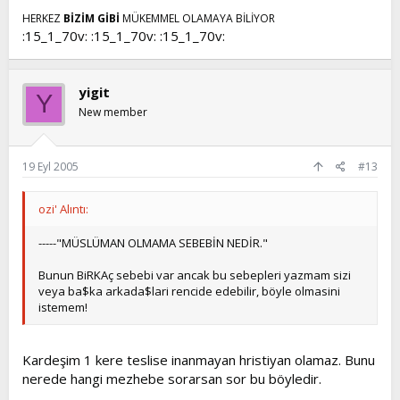
HERKEZ
BİZİM GİBİ
MÜKEMMEL OLAMAYA BİLİYOR
:15_1_70v: :15_1_70v: :15_1_70v:
yigit
Y
New member
19 Eyl 2005
#13
ozi' Alıntı:
-----"MÜSLÜMAN OLMAMA SEBEBİN NEDİR."
Bunun BiRKAç sebebi var ancak bu sebepleri yazmam sizi
veya ba$ka arkada$lari rencide edebilir, böyle olmasini
istemem!
Kardeşim 1 kere teslise inanmayan hristiyan olamaz. Bunu
nerede hangi mezhebe sorarsan sor bu böyledir.