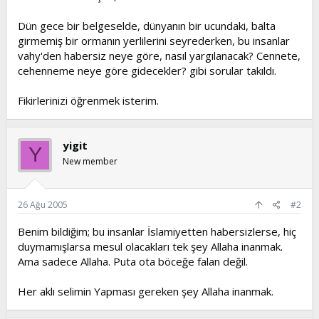
t
i
a
h
Dün gece bir belgeselde, dünyanın bir ucundaki, balta
n
i
girmemiş bir ormanın yerlilerini seyrederken, bu insanlar
vahy'den habersiz neye göre, nasıl yargılanacak? Cennete,
cehenneme neye göre gidecekler? gibi sorular takıldı.
Fikirlerinizi öğrenmek isterim.
yigit
Y
New member
26 Ağu 2005
#2
Benim bildiğim; bu insanlar İslamiyetten habersizlerse, hiç
duymamışlarsa mesul olacakları tek şey Allaha inanmak.
Ama sadece Allaha. Puta ota böceğe falan değil.
Her aklı selimin Yapması gereken şey Allaha inanmak.