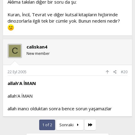
Aklıma takılan diğer bir soru da şu:
Kuran, İncil, Tevrat ve diğer kutsal kitapların hiçbirinde
dinozorlarla ilgili tek bir cümle yok. Bunun nedeni nedir?
caliskan4
C
New member
22 Eyl 2005
#20
allah'A İMAN
allah'A İMAN
allah inancı olduktan sonra bence sorun yaşamazlar
Son
1 of 2
Sonraki