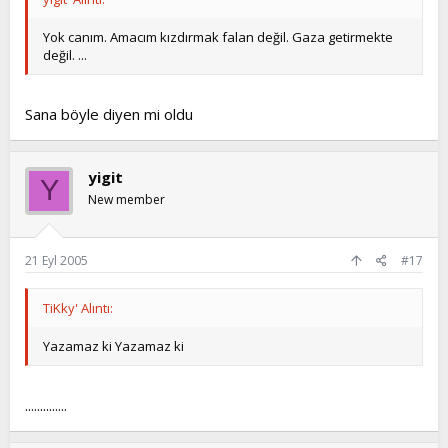
Yok canım. Amacım kızdırmak falan değil. Gaza getirmekte
değil. ...
Sana böyle diyen mi oldu
yigit
Y
New member
21 Eyl 2005
#17
TiKky' Alıntı:
Yazamaz ki Yazamaz ki
..............