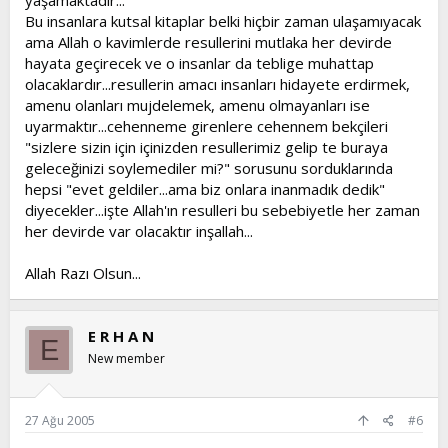
yaşamaktadır...
Bu insanlara kutsal kitaplar belki hiçbir zaman ulaşamıyacak
ama Allah o kavimlerde resullerini mutlaka her devirde
hayata geçirecek ve o insanlar da teblige muhattap
olacaklardır...resullerin amacı insanları hidayete erdirmek,
amenu olanları mujdelemek, amenu olmayanları ise
uyarmaktır...cehenneme girenlere cehennem bekçileri
"sizlere sizin için içinizden resullerimiz gelip te buraya
geleceğinizi soylemediler mi?" sorusunu sorduklarında
hepsi "evet geldiler...ama biz onlara inanmadık dedik"
diyecekler...işte Allah'ın resulleri bu sebebiyetle her zaman
her devirde var olacaktır inşallah...
Allah Razı Olsun...
E R H A N
E
New member
27 Ağu 2005
#6