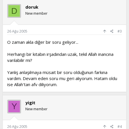
doruk
D
New member
26 Ağu 2005
#3
O zaman akla diğer bir soru geliyor...
Herhangi bir kitabın irşadından uzak, tekil Allah inancına
varılabilir mi?
Yanlış anlaşılmaya müsait bir soru olduğunun farkına
vardım. Devam eden soru mu geri alıyorum. Hatam oldu
ise Allah'tan afv diliyorum.
yigit
Y
New member
26 Ağu 2005
#4