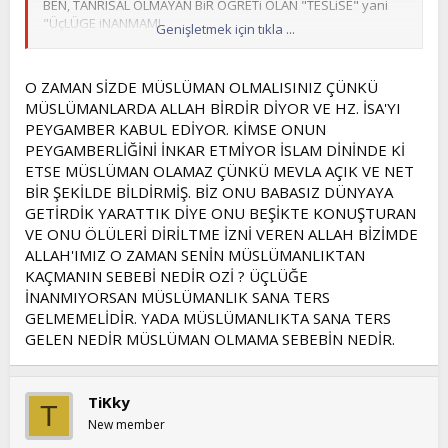
SÖYLÜYOR GÖREBİLEN GÖRÜR
BEN, TANRISAL OLMAYAN BiR ÖGRETi OLAN "TESLiSE" yani
"ÜçLÜGE iNANMAM!
Genişletmek için tıkla ...
EN'AM-38: Ve mâ min dâbbetin fîl ardı ve lâ tâirin yatîru bi
cenâhayhi illâ umemun emsâlukum, mâ farratnâ fîl kitâbi
Ho$çakalin...
min şey’in summe ilâ rabbihim yuhşerûn(yuhşerûne).
O ZAMAN SİZDE MÜSLÜMAN OLMALISINIZ ÇÜNKÜ
Ve yeryüzünde yürüyen hayvanlardan ve iki kanadıyla
MÜSLÜMANLARDA ALLAH BİRDİR DİYOR VE HZ. İSA'YI
uçan kuşlardan ne varsa (4 ayaklı) hiçbir hayvan ve iki
PEYGAMBER KABUL EDİYOR. KİMSE ONUN
kanadıyla uçan hiçbir kuş yoktur ki; sizin gibi ümmet
olmasınlar
.
.
Sonra
Biz kitapta hiçbir şeyi eksik bırakmadık
PEYGAMBERLİĞİNİ İNKAR ETMİYOR İSLAM DİNİNDE Kİ
Rab’lerine haşrolunacaklar (olunurlar).
ETSE MÜSLÜMAN OLAMAZ ÇÜNKÜ MEVLA AÇIK VE NET
BİR ŞEKİLDE BİLDİRMİŞ. BİZ ONU BABASIZ DÜNYAYA
GETİRDİK YARATTIK DİYE ONU BEŞİKTE KONUŞTURAN
VE ONU ÖLÜLERİ DİRİLTME İZNİ VEREN ALLAH BİZİMDE
SEVGİLİ KARDEŞİM YİĞİT İNŞAALAH SENİ İSTEMEDENDE OLSA
ALLAH'IMIZ O ZAMAN SENİN MÜSLÜMANLIKTAN
KIRMAMIŞIMDIR
İSTEMEDEN KİMİN KALBİNİ KIRDIYSAM ÖZÜR DİLERİM BENİ
KAÇMANIN SEBEBİ NEDİR OZİ ? ÜÇLÜĞE
AFFEDİN
İNANMIYORSAN MÜSLÜMANLIK SANA TERS
GELMEMELİDİR. YADA MÜSLÜMANLIKTA SANA TERS
GELEN NEDİR MÜSLÜMAN OLMAMA SEBEBİN NEDİR.
TiKky
T
New member