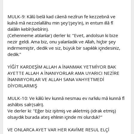
MULK-9: Kâlû belâ kad câenâ nezîrun fe kezzebnâ ve
kulnâ mâ nezzelallâhu min şey'(şey'in), in entum illâ fî
dalâlin kebîr(kebîrin).
(Cehenneme atılanlar) derler ki: "Evet, andolsun ki bize
nezir geldi. Ama biz, onu yalanladık ve Allah, hiçbir şey
indirmemiştir, dedik ve siz, büyük bir sapıklık içindesiniz,
dedik.”
YİĞİT KARDEŞİM ALLAH A İNANMAK YETMİYOR BAK
AYETTE ALLAH A İNANIYORLAR AMA UYARICI NEZİRE
İNANMIYORLAR VE ALLAH SANA VAHYETMEDİ
DİYORLARMIŞ
MULK-10: Ve kâlû lev kunnâ nesmau ev na'kılu mâ kunnâ fî
ashâbis saîr(saîri).
Ve derler ki: "Eğer biz işitmiş ve akletmiş (idrak etmiş)
olsaydık burada ateş ehlinin içinde mi olurduk?"
VE ONLARCA AYET VAR HER KAVİME RESUL ELÇİ