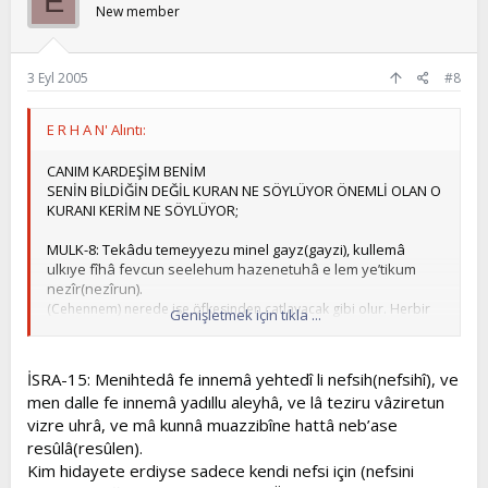
E
New member
3 Eyl 2005
#8
E R H A N' Alıntı:
CANIM KARDEŞİM BENİM
SENİN BİLDİĞİN DEĞİL KURAN NE SÖYLÜYOR ÖNEMLİ OLAN O
KURANI KERİM NE SÖYLÜYOR;
MULK-8: Tekâdu temeyyezu minel gayz(gayzi), kullemâ
ulkıye fîhâ fevcun seelehum hazenetuhâ e lem ye’tikum
nezîr(nezîrun).
(Cehennem) nerede ise öfkesinden çatlayacak gibi olur. Herbir
Genişletmek için tıkla ...
grup oraya (cehenneme) atıldığında, cehennem bekçileri
(vazifelileri) onlara: “Size nezir (ikaz edici, uyarıcı) gelmedi mi?”
diye sorarlar.
İSRA-15: Menihtedâ fe innemâ yehtedî li nefsih(nefsihî), ve
men dalle fe innemâ yadıllu aleyhâ, ve lâ teziru vâziretun
HİÇ KİMSE YOKTUR Kİ TEBLİĞE MUHATAB OLMASIN DA
vizre uhrâ, ve mâ kunnâ muazzibîne hattâ neb’ase
CEHENNEME GİTSİN
resûlâ(resûlen).
Kim hidayete erdiyse sadece kendi nefsi için (nefsini
MULK-9: Kâlû belâ kad câenâ nezîrun fe kezzebnâ ve kulnâ