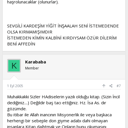
haşrolunacaklar (olunurlar).
SEVGİLİ KARDEŞİM YİĞİT İNŞAALAH SENİ İSTEMEDENDE
OLSA KIRMAMIŞIMDIR
İSTEMEDEN KİMİN KALBİNİ KIRDIYSAM ÖZÜR DİLERİM
BENİ AFFEDİN
Karababa
K
Member
1 Eyl 2005
#7
Muhakkakki Sizler HAdiselerin yazılı olduğu kitap. (Sizin İncil
dediğiniz....) Değildir baş tacı ettiğiniz. Hz. İsa As. dır
gözümde.
Bu itibar ile Allah inancının Misyonerlik ile veya başkaca
herhengi bir sebeple don giyme adabı dahi olmayan
insanlara Kitap dağıtmak ve Onların bunu okumasını