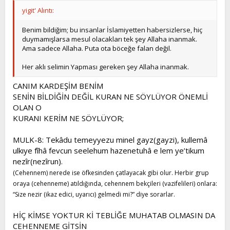
yigit' Alıntı:
Benim bildiğim; bu insanlar İslamiyetten habersizlerse, hiç
duymamışlarsa mesul olacakları tek şey Allaha inanmak.
Ama sadece Allaha. Puta ota böceğe falan değil.
Her aklı selimin Yapması gereken şey Allaha inanmak.
CANIM KARDEŞİM BENİM
SENİN BİLDİĞİN DEĞİL KURAN NE SÖYLÜYOR ÖNEMLİ
OLAN O
KURANI KERİM NE SÖYLÜYOR;
MULK-8: Tekâdu temeyyezu minel gayz(gayzi), kullemâ
ulkıye fîhâ fevcun seelehum hazenetuhâ e lem ye’tikum
nezîr(nezîrun).
(Cehennem) nerede ise öfkesinden çatlayacak gibi olur. Herbir grup
oraya (cehenneme) atıldığında, cehennem bekçileri (vazifelileri) onlara:
“Size nezir (ikaz edici, uyarıcı) gelmedi mi?” diye sorarlar.
HİÇ KİMSE YOKTUR Kİ TEBLİĞE MUHATAB OLMASIN DA
CEHENNEME GİTSİN