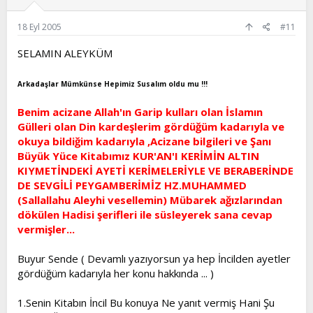
18 Eyl 2005
#11
SELAMIN ALEYKÜM
Arkadaşlar Mümkünse Hepimiz Susalım oldu mu !!!
Benim acizane Allah'ın Garip kulları olan İslamın
Gülleri olan Din kardeşlerim gördüğüm kadarıyla ve
okuya bildiğim kadarıyla ,Acizane bilgileri ve Şanı
Büyük Yüce Kitabımız KUR'AN'I KERİMİN ALTIN
KIYMETİNDEKİ AYETİ KERİMELERİYLE VE BERABERİNDE
DE SEVGİLİ PEYGAMBERİMİZ HZ.MUHAMMED
(Sallallahu Aleyhi vesellemin) Mübarek ağızlarından
dökülen Hadisi şerifleri ile süsleyerek sana cevap
vermişler...
Buyur Sende ( Devamlı yazıyorsun ya hep İncilden ayetler
gördüğüm kadarıyla her konu hakkında ... )
1.Senin Kitabın İncil Bu konuya Ne yanıt vermiş Hani Şu