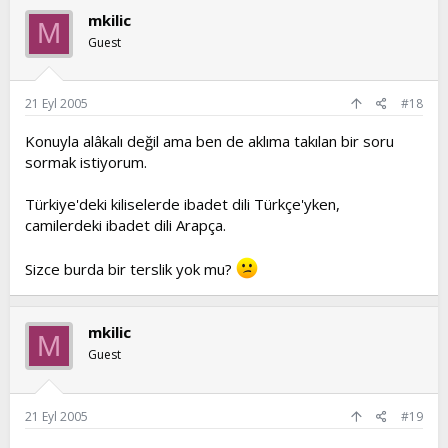
mkilic
M
Guest
21 Eyl 2005
#18
Konuyla alâkalı değil ama ben de aklıma takılan bir soru
sormak istiyorum.
Türkiye'deki kiliselerde ibadet dili Türkçe'yken,
camilerdeki ibadet dili Arapça.
Sizce burda bir terslik yok mu?
mkilic
M
Guest
21 Eyl 2005
#19