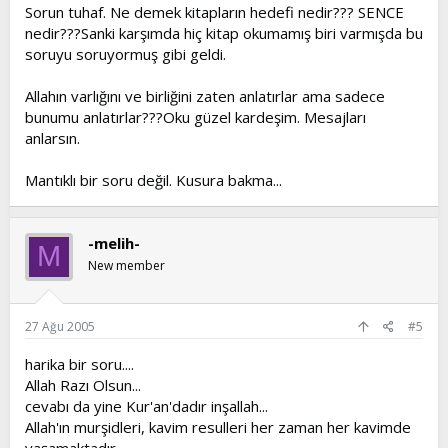
Sorun tuhaf. Ne demek kitapların hedefi nedir??? SENCE
nedir???Sanki karşımda hiç kitap okumamış biri varmışda bu
soruyu soruyormuş gibi geldi.
Allahın varlığını ve birliğini zaten anlatırlar ama sadece
bunumu anlatırlar???Oku güzel kardeşim. Mesajları
anlarsın.
Mantıklı bir soru değil. Kusura bakma...
-melih-
M
New member
27 Ağu 2005
#5
harika bir soru....
Allah Razı Olsun...
cevabı da yine Kur'an'dadır inşallah...
Allah'ın murşidleri, kavim resulleri her zaman her kavimde