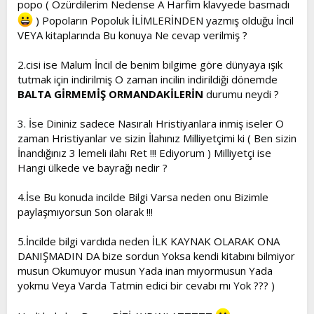
popo ( Özürdilerim Nedense A Harfim klavyede basmadı
) Popoların Popoluk İLİMLERİNDEN yazmış olduğu İncil
VEYA kitaplarında Bu konuya Ne cevap verilmiş ?
2.cisi ise Malum İncil de benim bilgime göre dünyaya ışık
tutmak için indirilmiş O zaman incilin indirildiği dönemde
BALTA GİRMEMİŞ ORMANDAKİLERİN
durumu neydi ?
3. İse Dininiz sadece Nasıralı Hristiyanlara inmiş iseler O
zaman Hristiyanlar ve sizin İlahınız Milliyetçimi ki ( Ben sizin
İnandığınız 3 lemeli ilahı Ret !!! Ediyorum ) Milliyetçi ise
Hangi ülkede ve bayrağı nedir ?
4.İse Bu konuda incilde Bilgi Varsa neden onu Bizimle
paylaşmıyorsun Son olarak !!!
5.İncilde bilgi vardıda neden İLK KAYNAK OLARAK ONA
DANIŞMADIN DA bize sordun Yoksa kendi kitabını bilmiyor
musun Okumuyor musun Yada inan mıyormusun Yada
yokmu Veya Varda Tatmin edici bir cevabı mı Yok ??? )