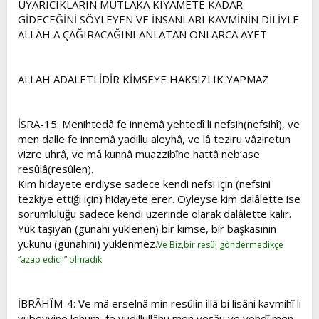
UYARICIKLARIN MUTLAKA KIYAMETE KADAR
GİDECEĞİNİ SÖYLEYEN VE İNSANLARI KAVMİNİN DİLİYLE
ALLAH A ÇAĞIRACAĞINI ANLATAN ONLARCA AYET
ALLAH ADALETLİDİR KİMSEYE HAKSIZLIK YAPMAZ
İSRA-15: Menihtedâ fe innemâ yehtedî li nefsih(nefsihî), ve
men dalle fe innemâ yadıllu aleyhâ, ve lâ teziru vâziretun
vizre uhrâ, ve mâ kunnâ muazzibîne hattâ neb’ase
resûlâ(resûlen).
Kim hidayete erdiyse sadece kendi nefsi için (nefsini
tezkiye ettiği için) hidayete erer. Öyleyse kim dalâlette ise
sorumluluğu sadece kendi üzerinde olarak dalâlette kalır.
Yük taşıyan (günahı yüklenen) bir kimse, bir başkasının
yükünü (günahını) yüklenmez
.
Ve Biz,bir resûl göndermedikçe
“azap edici ” olmadık
İBRÂHÎM-4: Ve mâ erselnâ min resûlin illâ bi lisâni kavmihî li
yubeyyine lehum, fe yudillullâhu men yeşâu ve yehdî men