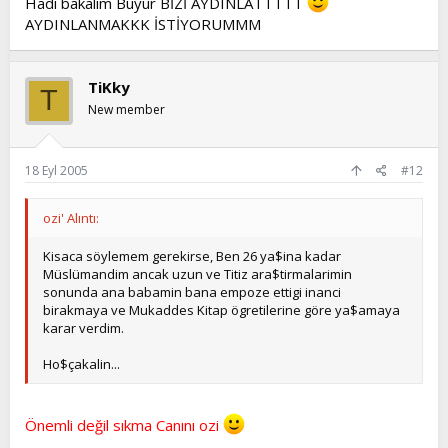
Hadi bakalım Buyur BİZİ AYDINLATTTTT
AYDINLANMAKKK İSTİYORUMMM
TiKky
T
New member
18 Eyl 2005
#12
ozi' Alıntı:
Kisaca söylemem gerekirse, Ben 26 ya$ina kadar
Müslümandim ancak uzun ve Titiz ara$tirmalarimin
sonunda ana babamin bana empoze ettigi inanci
birakmaya ve Mukaddes Kitap ögretilerine göre ya$amaya
karar verdim.
Ho$çakalin...
Önemli değil sıkma Canını ozi