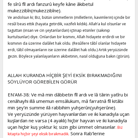
fe sîrû fîl ardı fanzurû keyfe kâne âkıbetul
mukezzibîn(mukezzibîne).
Ve andolsun ki; Biz, bütün ümmetlerin (milletlerin, kavimlerin) içinde bir
resûl beas ettik (hayata getirdik, vazifeli kıldık). Allah’a kul olsunlar ve
taguttan (insan ve cin şeytanlardan) içtinap etsinler (sakınıp
kurtulsunlar) diye. Onlardan bir kısmını, Allah hidayete erdirdi ve bir
kısmının da üzerine dalâlet hak oldu. (Resûllere tâbî olanlar hidayete
erdi, tâbî olmayanların ise üzerine dalâlet hak oldu.) Artık yeryüzünde
gezin. Böylece yalanlayanların akıbetinin, nasıl olduğuna bakın (görün).
ALLAH KURANDA HİÇBİR ŞEYİ EKSİK BIRAKMADIĞINI
SÖYLÜYOR GÖREBİLEN GÖRÜR
EN'AM-38: Ve mâ min dâbbetin fîl ardı ve lâ tâirin yatîru bi
cenâhayhi illâ umemun emsâlukum, mâ farratnâ fîl kitâbi
min şey’in summe ilâ rabbihim yuhşerûn(yuhşerûne).
Ve yeryüzünde yürüyen hayvanlardan ve iki kanadıyla uçan
kuşlardan ne varsa (4 ayaklı) hiçbir hayvan ve iki kanadıyla
uçan hiçbir kuş yoktur ki; sizin gibi ümmet olmasınlar
.
Biz
.
Sonra Rab’lerine
kitapta hiçbir şeyi eksik bırakmadık