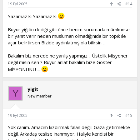
19 Eyl 2005
#14
Yazamaz ki Yazamaz ki
Buyur yiğitin dediği gibi önce benim sorumada mümkünse
bir yanıt verir neden müslüman olmadığınıda bir topik ile
açar belirtirsen Bizide aydınlatmış ola bilirsin ...
Bakalım biz nerede ne yanlış yapmışız .. Üstelik Misyoner
değil misin sen ? Buyur anlat bakalım bize Göster
MİSYONUNU ...
yigit
Y
New member
19 Eyl 2005
#15
Yok canım. Amacım kızdırmak falan değil. Gaza getirmekte
değil. Arkadaş teslise inanmıyor. Haliyle kendisi bir