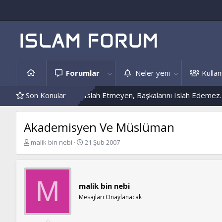
Forumlar
Neler yeni
Kullanı
leri
Kendini Islah Etmeyen, Başkalarını Islah Edemez...
Son Konular
Mantar
Akademisyen Ve Müslüman
K
B
malik bin nebi
21 Şub 2007
o
a
n
ş
b
l
u
a
M
malik bin nebi
y
n
u
g
Mesajlari Onaylanacak
b
ı
a
ç