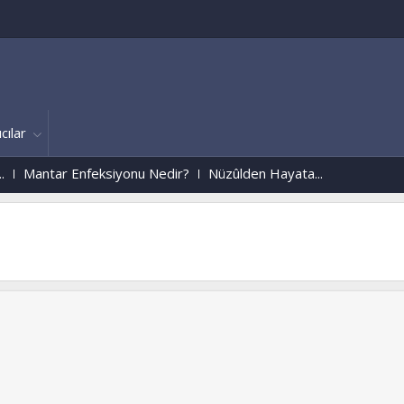
cılar
 Enfeksiyonu Nedir?
Nüzûlden Hayata...