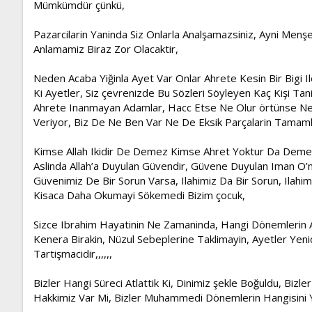
Mümkümdür çünkü,
Pazarcilarin Yaninda Siz Onlarla Analşamazsiniz, Ayni Menşey
Anlamamiz Biraz Zor Olacaktir,
Neden Acaba Yiğinla Ayet Var Onlar Ahrete Kesin Bir Bigi I
Ki Ayetler, Siz çevrenizde Bu Sözleri Söyleyen Kaç Kişi Tan
Ahrete Inanmayan Adamlar, Hacc Etse Ne Olur örtünse Ne Ol
Veriyor, Biz De Ne Ben Var Ne De Eksik Parçalarin Tamaml
Kimse Allah Ikidir De Demez Kimse Ahret Yoktur Da Demez,
Aslinda Allah’a Duyulan Güvendir, Güvene Duyulan Iman O’
Güvenimiz De Bir Sorun Varsa, Ilahimiz Da Bir Sorun, Ilahim
Kisaca Daha Okumayi Sökemedi Bizim çocuk,
Sizce Ibrahim Hayatinin Ne Zamaninda, Hangi Dönemlerin 
Kenera Birakin, Nüzul Sebeplerine Taklimayin, Ayetler Yenid
Tartişmacidir,,,,,,
Bizler Hangi Süreci Atlattik Ki, Dinimiz şekle Boğuldu, Biz
Hakkimiz Var Mi, Bizler Muhammedi Dönemlerin Hangisini Ya