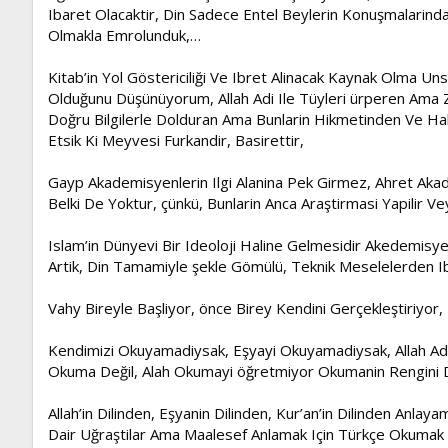
Ibaret Olacaktir, Din Sadece Entel Beylerin Konuşmalari
Olmakla Emrolunduk,…
Kitab’in Yol Göstericiliği Ve Ibret Alinacak Kaynak Olma Unsur
Olduğunu Düşünüyorum, Allah Adi Ile Tüyleri ürperen Ama Zi
Doğru Bilgilerle Dolduran Ama Bunlarin Hikmetinden Ve Hak
Etsik Ki Meyvesi Furkandir, Basirettir,
Gayp Akademisyenlerin Ilgi Alanina Pek Girmez, Ahret Akade
Belki De Yoktur, çünkü, Bunlarin Anca Araştirmasi Yapilir V
Islam’in Dünyevi Bir Ideoloji Haline Gelmesidir Akedemisyen
Artik, Din Tamamiyle şekle Gömülü, Teknik Meselelerden Ib
Vahy Bireyle Başliyor, önce Birey Kendini Gerçekleştiriyo
Kendimizi Okuyamadiysak, Eşyayi Okuyamadiysak, Allah Adi
Okuma Değil, Alah Okumayi öğretmiyor Okumanin Rengini De
Allah’in Dilinden, Eşyanin Dilinden, Kur’an’in Dilinden An
Dair Uğraştilar Ama Maalesef Anlamak Için Türkçe Okumak Yet