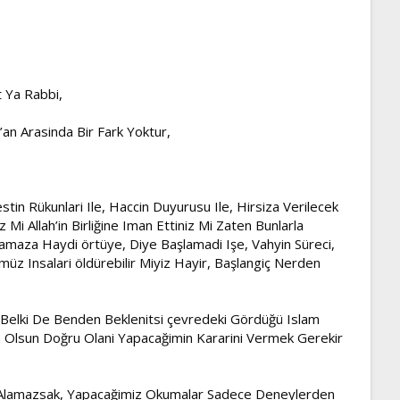
t Ya Rabbi,
an Arasinda Bir Fark Yoktur,
estin Rükunlari Ile, Haccin Duyurusu Ile, Hirsiza Verilecek
i Allah’in Birliğine Iman Ettiniz Mi Zaten Bunlarla
amaza Haydi örtüye, Diye Başlamadi Işe, Vahyin Süreci,
ümüz Insalari öldürebilir Miyiz Hayir, Başlangiç Nerden
 Belki De Benden Beklenitsi çevredeki Gördüğü Islam
 Olsun Doğru Olani Yapacağimin Kararini Vermek Gerekir
ari Alamazsak, Yapacağimiz Okumalar Sadece Deneylerden