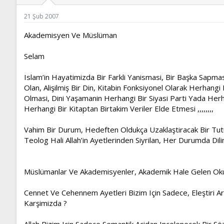
ş
t
l
a
21 Şub 2007
a
r
t
i
Akademisyen Ve Müslüman
a
h
n
i
Selam
Islam’in Hayatimizda Bir Farkli Yanismasi, Bir Başka Sapm
Olan, Alişilmiş Bir Din, Kitabin Fonksiyonel Olarak Herhang
Olmasi, Dini Yaşamanin Herhangi Bir Siyasi Parti Yada Her
Herhangi Bir Kitaptan Birtakim Veriler Elde Etmesi ,,,,,,,,
Vahim Bir Durum, Hedeften Oldukça Uzaklaştiracak Bir Tut
Teolog Hali Allah’in Ayetlerinden Siyrilan, Her Durumda Di
Müslümanlar Ve Akademisyenler, Akademik Hale Gelen Oku
Cennet Ve Cehennem Ayetleri Bizim Için Sadece, Eleştiri Ara
Karşimizda ?
Allah Bizim Için Sadece Semantik Açidan Incelenecek Bir S