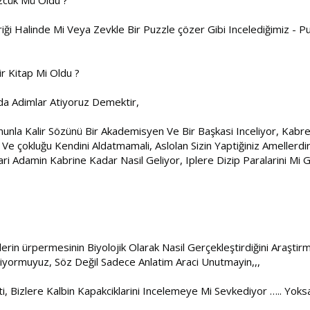
eriği Halinde Mi Veya Zevkle Bir Puzzle çözer Gibi Incelediğimiz - P
ir Kitap Mi Oldu ?
a Adimlar Atiyoruz Demektir,
Onunla Kalir Sözünü Bir Akademisyen Ve Bir Başkasi Inceliyor, Kabre
li Ve çokluğu Kendini Aldatmamali, Aslolan Sizin Yaptiğiniz Ameller
Adamin Kabrine Kadar Nasil Geliyor, Iplere Dizip Paralarini Mi G
üylerin ürpermesinin Biyolojik Olarak Nasil Gerçekleştirdiğini Araş
çiyormuyuz, Söz Değil Sadece Anlatim Araci Unutmayin,,,
eti, Bizlere Kalbin Kapakciklarini Incelemeye Mi Sevkediyor ….. Yok