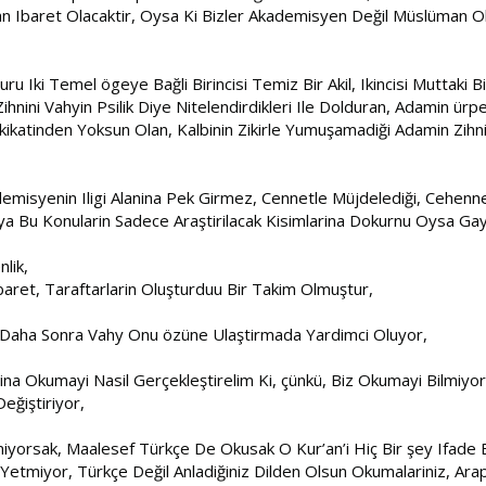
ndan Ibaret Olacaktir, Oysa Ki Bizler Akademisyen Değil Müslüma
u Iki Temel ögeye Bağli Birincisi Temiz Bir Akil, Ikincisi Muttaki Bir
hnini Vahyin Psilik Diye Nitelendirdikleri Ile Dolduran, Adamin ür
ikatinden Yoksun Olan, Kalbinin Zikirle Yumuşamadiği Adamin Zihni
misyenin Iligi Alanina Pek Girmez, Cennetle Müjdelediği, Cehennem
eya Bu Konularin Sadece Araştirilacak Kisimlarina Dokurnu Oysa Gay
lik,
aret, Taraftarlarin Oluşturduu Bir Takim Olmuştur,
r, Daha Sonra Vahy Onu özüne Ulaştirmada Yardimci Oluyor,
na Okumayi Nasil Gerçekleştirelim Ki, çünkü, Biz Okumayi Bilmiy
ğiştiriyor,
layamiyorsak, Maalesef Türkçe De Okusak O Kur’an’i Hiç Bir şey Ifa
miyor, Türkçe Değil Anladiğiniz Dilden Olsun Okumalariniz, Arapçan