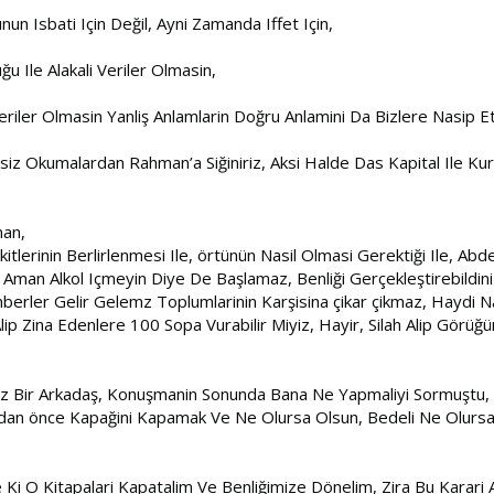
nun Isbati Için Değil, Ayni Zamanda Iffet Için,
ğu Ile Alakali Veriler Olmasin,
Veriler Olmasin Yanliş Anlamlarin Doğru Anlamini Da Bizlere Nasip E
z Okumalardan Rahman’a Siğiniriz, Aksi Halde Das Kapital Ile Kur’
man,
itlerinin Berlirlenmesi Ile, örtünün Nasil Olmasi Gerektiği Ile, Abd
an Alkol Içmeyin Diye De Başlamaz, Benliği Gerçekleştirebildiniz M
berler Gelir Gelemz Toplumlarinin Karşisina çikar çikmaz, Haydi N
Alip Zina Edenlere 100 Sopa Vurabilir Miyiz, Hayir, Silah Alip Görüğ
umuz Bir Arkadaş, Konuşmanin Sonunda Bana Ne Yapmaliyi Sormuştu,
adan önce Kapağini Kapamak Ve Ne Olursa Olsun, Bedeli Ne Olursa
de Ki O Kitapalari Kapatalim Ve Benliğimize Dönelim, Zira Bu Kar