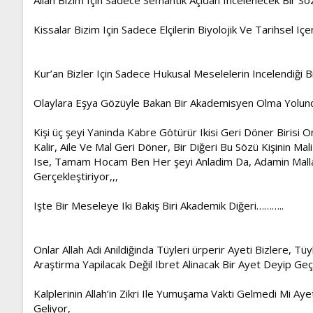
Kissalar Bizim Için Sadece Elçilerin Biyolojik Ve Tarihsel Iç
Kur’an Bizler Için Sadece Hukusal Meselelerin Incelendiği B
Olaylara Eşya Gözüyle Bakan Bir Akademisyen Olma Yolund
Kişi üç şeyi Yaninda Kabre Götürür Ikisi Geri Döner Birisi 
Kalir, Aile Ve Mal Geri Döner, Bir Diğeri Bu Sözü Kişinin Ma
Ise, Tamam Hocam Ben Her şeyi Anladim Da, Adamin Mallari 
Gerçekleştiriyor,,,
Işte Bir Meseleye Iki Bakiş Biri Akademik Diğeri………..
Onlar Allah Adi Anildiğinda Tüyleri ürperir Ayeti Bizlere, T
Araştirma Yapilacak Değil Ibret Alinacak Bir Ayet Deyip Ge
Kalplerinin Allah’in Zikri Ile Yumuşama Vakti Gelmedi Mi Ay
Geliyor,