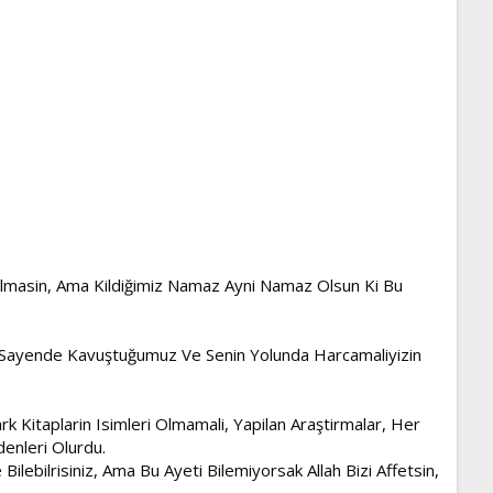
ti Olmasin, Ama Kildiğimiz Namaz Ayni Namaz Olsun Ki Bu
n Sayende Kavuştuğumuz Ve Senin Yolunda Harcamaliyizin
k Kitaplarin Isimleri Olmamali, Yapilan Araştirmalar, Her
denleri Olurdu.
De Bilebilrisiniz, Ama Bu Ayeti Bilemiyorsak Allah Bizi Affetsin,