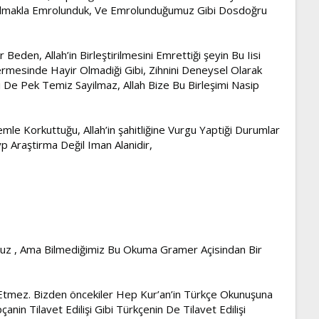
n Olmakla Emrolunduk, Ve Emrolunduğumuz Gibi Dosdoğru
 Beden, Allah’in Birleştirilmesini Emrettiği şeyin Bu Iisi
permesinde Hayir Olmadiği Gibi, Zihnini Deneysel Olarak
 De Pek Temiz Sayilmaz, Allah Bize Bu Birleşimi Nasip
le Korkuttuğu, Allah’in şahitliğine Vurgu Yaptiği Durumlar
p Araştirma Değil Iman Alanidir,
oruz , Ama Bilmediğimiz Bu Okuma Gramer Açisindan Bir
de Etmez. Bizden öncekiler Hep Kur’an’in Türkçe Okunuşuna
in Tilavet Edilişi Gibi Türkçenin De Tilavet Edilişi