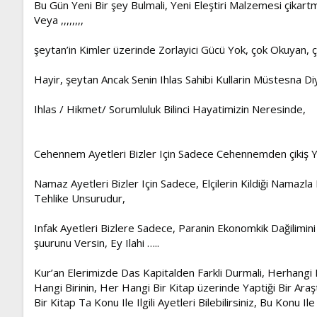
Bu Gün Yeni Bir şey Bulmali, Yeni Eleştiri Malzemesi çikartm
Veya ,,,,,,,,
şeytan’in Kimler üzerinde Zorlayici Gücü Yok, çok Okuyan,
Hayir, şeytan Ancak Senin Ihlas Sahibi Kullarin Müstesna 
Ihlas / Hikmet/ Sorumluluk Bilinci Hayatimizin Neresinde,
Cehennem Ayetleri Bizler Için Sadece Cehennemden çikiş Yo
Namaz Ayetleri Bizler Için Sadece, Elçilerin Kildiği Namazl
Tehlike Unsurudur,
Infak Ayetleri Bizlere Sadece, Paranin Ekonomkik Dağilim
şuurunu Versin, Ey Ilahi …..
Kur’an Elerimizde Das Kapitalden Farkli Durmali, Herhangi 
Hangi Birinin, Her Hangi Bir Kitap üzerinde Yaptiği Bir Ar
Bir Kitap Ta Konu Ile Ilgili Ayetleri Bilebilirsiniz, Bu Konu Il