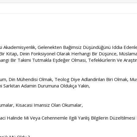
asi Akademisyenlik, Gelenekten Bağimsiz Düşündüğünü Iddia Edenle
i Bir Kitap, Dinin Fonksiyonel Olarak Herhangi Bir Düşünce, Müslama
hangi Bir Takimi Tutmakla Eşdeğer Olmasi, Tefekkürlerin Ve Araşti
um, Din Mühendisi Olmak, Teolog Diye Adlandirilan Biri Olmak, 
lini Sarkitan Adamin Durumuna Oldukça Yakin,
malar, Kisacasi Imansiz Olan Okumalar,
ci Halinde Mi Veya Cehennemle Ilgili Yanliş Bilgilerin Düzeltilmesi 
özcük Mü Oldu ?