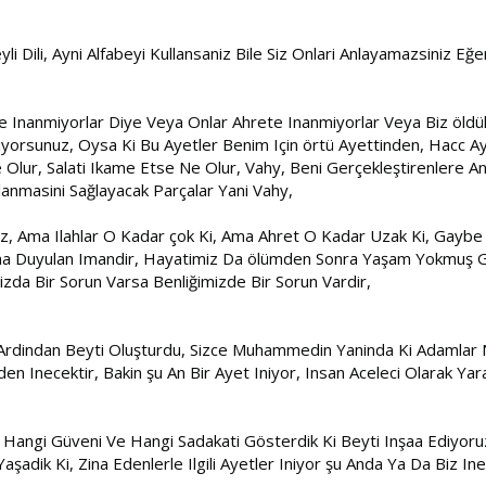
li Dili, Ayni Alfabeyi Kullansaniz Bile Siz Onlari Anlayamazsiniz Eğ
le Inanmiyorlar Diye Veya Onlar Ahrete Inanmiyorlar Veya Biz öldü
iyorsunuz, Oysa Ki Bu Ayetler Benim Için örtü Ayettinden, Hacc Aye
ur, Salati Ikame Etse Ne Olur, Vahy, Beni Gerçekleştirenlere Anla
anmasini Sağlayacak Parçalar Yani Vahy,
 Ama Ilahlar O Kadar çok Ki, Ama Ahret O Kadar Uzak Ki, Gaybe I
na Duyulan Imandir, Hayatimiz Da ölümden Sonra Yaşam Yokmuş Gib
izda Bir Sorun Varsa Benliğimizde Bir Sorun Vardir,
Ardindan Beyti Oluşturdu, Sizce Muhammedin Yaninda Ki Adamlar N
en Inecektir, Bakin şu An Bir Ayet Iniyor, Insan Aceleci Olarak Yar
ler Hangi Güveni Ve Hangi Sadakati Gösterdik Ki Beyti Inşaa Ediyor
şadik Ki, Zina Edenlerle Ilgili Ayetler Iniyor şu Anda Ya Da Biz 