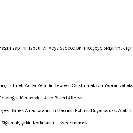
laşim Yapilirin Isbati Mi, Veya Sadece Birini Köşeye Sikiştirmak Iç
i çürütmek Ya Da Yeni Bir Teorem Oluşturmak Için Yapilan çabala
sdoğru Kilmamak ,, Allah Bizleri Affetsin,
i Herşeyi Bilmek Ama, Ibrahim’in Haccinin Ruhunu Duyamamak, Allah Biz
iğe Siğinmak, şirkin Korkusunu Hissedememek,