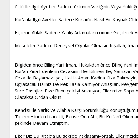
örtü Ile Ilgili Ayetler Sadece örtünün Varliğinin Veya Yokluğu
Kur’anla Ilgili Ayetler Sadece Kur’an’in Nasil Bir Kaynak Oldu
Elçilerin Ahlaki Sadece Yanliş Anlamalarin önüne Geçilecek 
Meseleler Sadece Deneysel Olgular Olmasin Inşallah, Imansi
Bilgiden önce Bilinç Yani Iman, Hukukdan önce Bilinç Yani I
Kur’an Zina Edenlerin Cezasinin Berlitilmesi Ile, Namazin Vak
Ceza Ile Başlamaz Işe , Hatta Aman Kadina Kiza Bakmayin, Am
Uğraşacak Haliniz De Pek Fazla Kalmiyor Anlaşilan, Peygem
Sure Pasajlari Bize Bunu çok Iyi Anlatiyor, Ellerimize Sopa 
Olacaksa Ordan Olsun,
Kendisi Ile Varlik Ve Allah’a Karşi Sorumluluğu Konuştuğ
Tiplemesinden Ibaretti, Bense Ona Abi, Bu Kur’an’i Okum
şeklinde Devam Etmiştim,
Eğer Biz Bu Kitab’a Bu şekilde Yaklaşamiyorsak, Ellerimzi