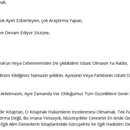
ali,
 çok Ayet Ezberleyen, çok Araştirma Yapan,
Diye Devam Ediyor Sözüne,
k’un Veya Cehennemden De çikilabilirin Isbati Olmasin Ya Rabbi,
a Bizim Kildiğimiz Namazin şeklinin. Aynisinin Veya Farklisinin Isba
ini Anlatmasin, Ayni Zamanda Var Olduğumuz Tüm Güzeliklere Seni
Bir Kitaptan, O Kitaptaki Hükümlerin Incelenmesi Olmamali, Tek Far
aştirma Değil, Bu Imana Yetseydi, Müsteşrikler Cennetin En önde Gi
e Ilgili Alim Denenlerin Kitaplarindaki Görüşelrini Ve Ilgili Hadisleri 