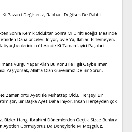
er Ki Pazarci Değilseniz, Rabbani Değilsek De Rabb’i
kten Sonra Kemik Olduktan Sonra Mi Diriltileceğiz Mealinde
tinden Daha önceleri Iniyor, öyle Ya, Ilahlari Birlemeyen,
tiyor,benlerininin ötesinde Ki Tamamlayici Paçalari
mana Vurgu Yapar Allah Bu Konu Ile Ilgili Gaybe Iman
i Yaşiyorsak, Allah’a Olan Güvenimiz De Bir Sorun,
e Zaman örtü Ayeti Ile Muhattap Oldu, Herşeyi Bir
atilmiştir, Bir Başka Ayet Daha Iniyor, Insan Herşeyden çok
uz, Bizler Hangi Ibrahimi Dönemlerden Geçtik. Sizce Bunlara
Inen Ayetleri Görmüyoruz Da Deneylerle Mi Meşgulüz,