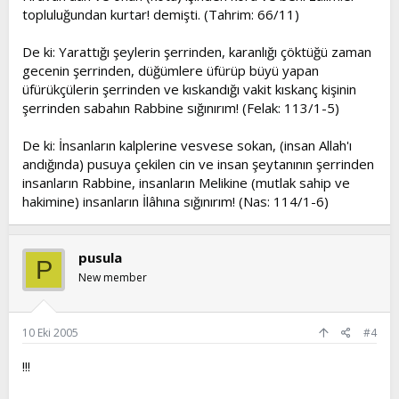
topluluğundan kurtar! demişti. (Tahrim: 66/11)
De ki: Yarattığı şeylerin şerrinden, karanlığı çöktüğü zaman
gecenin şerrinden, düğümlere üfürüp büyü yapan
üfürükçülerin şerrinden ve kıskandığı vakit kıskanç kişinin
şerrinden sabahın Rabbine sığınırım! (Felak: 113/1-5)
De ki: İnsanların kalplerine vesvese sokan, (insan Allah'ı
andığında) pusuya çekilen cin ve insan şeytanının şerrinden
insanların Rabbine, insanların Melikine (mutlak sahip ve
hakimine) insanların İlâhına sığınırım! (Nas: 114/1-6)
pusula
P
New member
10 Eki 2005
#4
!!!