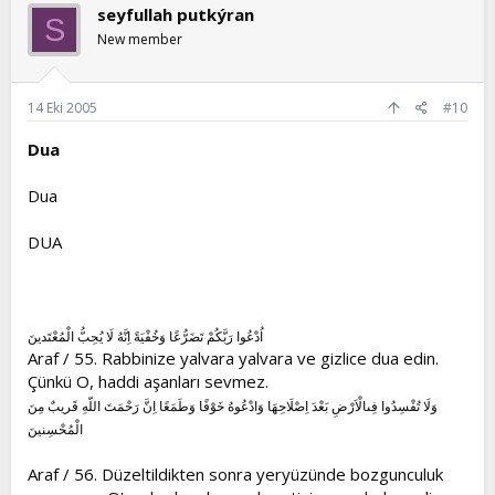
seyfullah putkýran
S
New member
14 Eki 2005
#10
Dua
Dua
DUA
اُدْعُوا رَبَّكُمْ تَضَرُّعًا وَخُفْيَةً اِنَّهُ لَا يُحِبُّ الْمُعْتَدينَ
Araf / 55. Rabbinize yalvara yalvara ve gizlice dua edin.
Çünkü O, haddi aşanları sevmez.
وَلَا تُفْسِدُوا فِىالْاَرْضِ بَعْدَ اِصْلَاحِهَا وَادْعُوهُ خَوْفًا وَطَمَعًا اِنَّ رَحْمَتَ اللّهِ قَريبٌ مِنَ
الْمُحْسِنينَ
Araf / 56. Düzeltildikten sonra yeryüzünde bozgunculuk