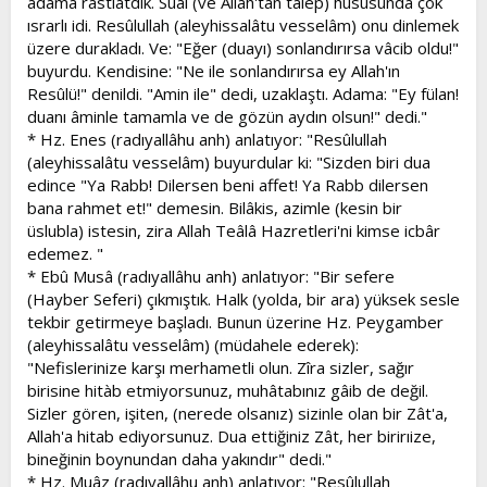
adama rastlatdık. Sual (ve Allah'tan talep) hususunda çok
ısrarlı idi. Resûlullah (aleyhissalâtu vesselâm) onu dinlemek
üzere durakladı. Ve: "Eğer (duayı) sonlandırırsa vâcib oldu!"
buyurdu. Kendisine: "Ne ile sonlandırırsa ey Allah'ın
Resûlü!" denildi. "Amin ile" dedi, uzaklaştı. Adama: "Ey fülan!
duanı âminle tamamla ve de gözün aydın olsun!" dedi."
* Hz. Enes (radıyallâhu anh) anlatıyor: "Resûlullah
(aleyhissalâtu vesselâm) buyurdular ki: "Sizden biri dua
edince "Ya Rabb! Dilersen beni affet! Ya Rabb dilersen
bana rahmet et!" demesin. Bilâkis, azimle (kesin bir
üslubla) istesin, zira Allah Teâlâ Hazretleri'ni kimse icbâr
edemez. "
* Ebû Musâ (radıyallâhu anh) anlatıyor: "Bir sefere
(Hayber Seferi) çıkmıştık. Halk (yolda, bir ara) yüksek sesle
tekbir getirmeye başladı. Bunun üzerine Hz. Peygamber
(aleyhissalâtu vesselâm) (müdahele ederek):
"Nefislerinize karşı merhametli olun. Zîra sizler, sağır
birisine hitàb etmiyorsunuz, muhâtabınız gâib de değil.
Sizler gören, işiten, (nerede olsanız) sizinle olan bir Zât'a,
Allah'a hitab ediyorsunuz. Dua ettiğiniz Zât, her birirıize,
bineğinin boynundan daha yakındır" dedi."
* Hz. Muâz (radıyallâhu anh) anlatıyor: "Resûlullah