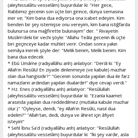
(aleyhissalâtu vesselâm) buyurdular ki: "Her gece,
Rabbimiz gecenin son üçte biri girince, dünya semasına
iner ve; "Kim bana dua ediyorsa ona icabet edeyim. Kim
benden bir şey istemişse onu vereyim, kim bana istiğfarda
bulunursa ona mağfirette bulunayım" der. " Rivayetin
Müslim'deki bir vechi şöyle: "Allahu Teâla gecenin ilk üçte
biri geçinceye kadar mühlet verir. Ondan sonra yakın
semâya inerek şöyle der: "Melik benim, Melik benim. Kim
bana dua edecek
* Ebû Ümâme (radıyallâhu anh) anlatıyor: "Derdi ki: "Ey
Allah'ın Resûlü! En ziyade dinlenmeye (ve kabule) mazhar
olan dua hangisidir?" "Gecenin sonunda yapılan dua ile farz
namazların ardından yapılan dualardır!" diye cevap verdi."
* Hz. Enes (radıyallâhu anh) anlatıyor: "Resûlullah
(aleyhissalâtu vesselâm) buyurdular ki: "Ezanla kaamet
arasında yapılan dua reddedilmez (mutlaka kabule mazhar
olur.)" "Öyleyse, dendi, "ey Allah'ın Resûlü, nasıl dua
edelim?" "Allah'tan, dedi, dünya ve âhiret için âfıyet
isteyin!"
* Sehl İbnu Sa'd (radıyallâhu anh) anlatıyor: "Resûlullah
(aleyhissalâtu vesselâm) buyurdular ki: "İki şey vardır, asla