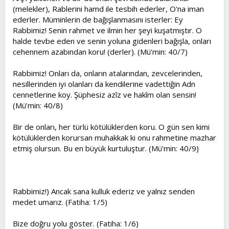
(melekler), Rablerini hamd ile tesbih ederler, O'na iman
ederler. Müminlerin de bağışlanmasını isterler: Ey
Rabbimiz! Senin rahmet ve ilmin her şeyi kuşatmıştır. O
halde tevbe eden ve senin yoluna gidenleri bağışla, onları
cehennem azabından koru! (derler). (Mü’min: 40/7)
Rabbimiz! Onları da, onların atalarından, zevcelerinden,
nesillerinden iyi olanları da kendilerine vadettiğin Adn
cennetlerine koy. Şüphesiz azîz ve hakîm olan sensin!
(Mü’min: 40/8)
Bir de onları, her türlü kötülüklerden koru. O gün sen kimi
kötülüklerden korursan muhakkak ki onu rahmetine mazhar
etmiş olursun. Bu en büyük kurtuluştur. (Mü’min: 40/9)
Rabbimiz!) Ancak sana kulluk ederiz ve yalnız senden
medet umarız. (Fatiha: 1/5)
Bize doğru yolu göster. (Fatiha: 1/6)