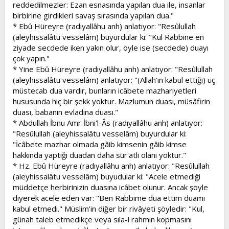
reddedilmezler: Ezan esnasında yapılan dua ile, insanlar
birbirine girdikleri savaş sırasında yapılan dua."
* Ebû Hüreyre (radıyallâhu anh) anlatıyor: "Resûlullah
(aleyhissalâtu vesselâm) buyurdular ki: "Kul Rabbine en
ziyade secdede iken yakın olur, öyle ise (secdede) duayı
çok yapın."
* Yine Ebû Hüreyre (radıyallâhu anh) anlatıyor: "Resûlullah
(aleyhissalâtu vesselâm) anlatıyor: "(Allah'ın kabul ettiği) üç
müstecab dua vardır, bunların icâbete mazhariyetleri
hususunda hiç bir şekk yoktur. Mazlumun duası, müsâfirin
duası, babanın evladına duası."
* Abdullah İbnu Amr İbni'l-Âs (radıyallâhu anh) anlatıyor:
"Resûlullah (aleyhissalâtu vesselâm) buyurdular ki:
"İcâbete mazhar olmada gâib kimsenin gâib kimse
hakkında yaptığı duadan daha sür'atli olanı yoktur."
* Hz. Ebû Hüreyre (radıyallâhu anh) anlatıyor: "Resûlullah
(aleyhissalâtu vesselâm) buyudular ki: "Acele etmediği
müddetçe herbirinizin duasına icâbet olunur. Ancak şöyle
diyerek acele eden var: "Ben Rabbime dua ettim duamı
kabul etmedi." Müslim'in diğer bir rivâyeti şöyledir: "Kul,
günah taleb etmedikçe veya sıla-i rahmin kopmasını