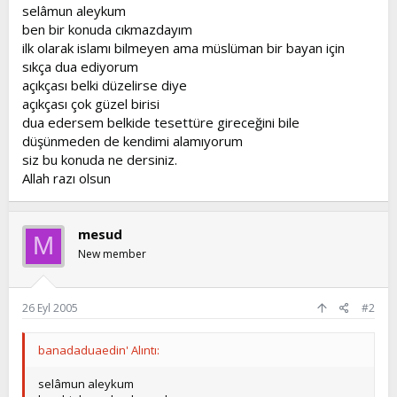
l
a
selâmun aleykum
a
r
ben bir konuda cıkmazdayım
t
i
ilk olarak islamı bilmeyen ama müslüman bir bayan için
a
h
sıkça dua ediyorum
n
i
açıkçası belki düzelirse diye
açıkçası çok güzel birisi
dua edersem belkide tesettüre gireceğini bile
düşünmeden de kendimi alamıyorum
siz bu konuda ne dersiniz.
Allah razı olsun
mesud
M
New member
26 Eyl 2005
#2
banadaduaedin' Alıntı:
selâmun aleykum