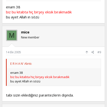
enam 38
biz bu kitabta hiç birşey eksik bırakmadık
bu ayet Allah ın sözü
mice
M
New member
14 Eki 2005
#9
E R H A N' Alıntı:
enam 38
biz bu kitabta hiç birşey eksik bırakmadık
bu ayet Allah ın sözü
tabi sizin eklediğiniz parantezlerin dışında.