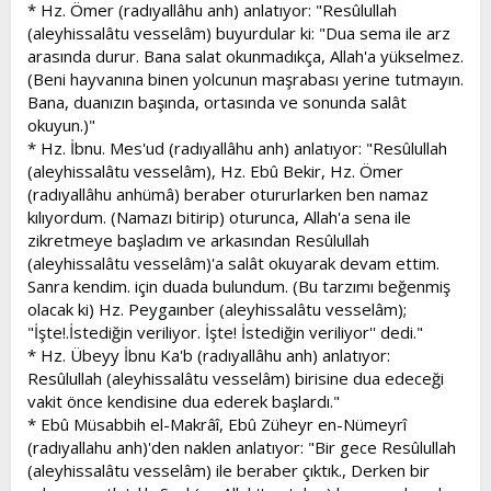
* Hz. Ömer (radıyallâhu anh) anlatıyor: "Resûlullah
(aleyhissalâtu vesselâm) buyurdular ki: "Dua sema ile arz
arasında durur. Bana salat okunmadıkça, Allah'a yükselmez.
(Beni hayvanına binen yolcunun maşrabası yerine tutmayın.
Bana, duanızın başında, ortasında ve sonunda salât
okuyun.)"
* Hz. İbnu. Mes'ud (radıyallâhu anh) anlatıyor: "Resûlullah
(aleyhissalâtu vesselâm), Hz. Ebû Bekir, Hz. Ömer
(radıyallâhu anhümâ) beraber otururlarken ben namaz
kılıyordum. (Namazı bitirip) oturunca, Allah'a sena ile
zikretmeye başladım ve arkasından Resûlullah
(aleyhissalâtu vesselâm)'a salât okuyarak devam ettim.
Sanra kendim. için duada bulundum. (Bu tarzımı beğenmiş
olacak ki) Hz. Peygaınber (aleyhissalâtu vesselâm);
"İşte!.İstediğin veriliyor. İşte! İstediğin veriliyor'' dedi."
* Hz. Übeyy İbnu Ka'b (radıyallâhu anh) anlatıyor:
Resûlullah (aleyhissalâtu vesselâm) birisine dua edeceği
vakit önce kendisine dua ederek başlardı."
* Ebû Müsabbih el-Makrâî, Ebû Züheyr en-Nümeyrî
(radıyallahu anh)'den naklen anlatıyor: "Bir gece Resûlullah
(aleyhissalâtu vesselâm) ile beraber çıktık., Derken bir