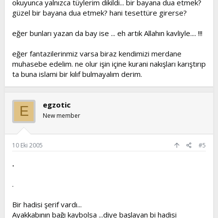
okuyunca yalnızca tüylerim dikildi... bir bayana dua etmek?
güzel bir bayana dua etmek? hani tesettüre girerse?
eğer bunları yazan da bay ise ... eh artık Allahın kavliyle.... !!!
eğer fantazilerinmiz varsa biraz kendimizi merdane
muhasebe edelim. ne olur işin içine kurani nakışları karıştırıp
ta buna islami bir kılıf bulmayalım derim.
egzotic
E
New member
10 Eki 2005
#5
.
.
Bir hadisi şerif vardı...
Ayakkabının bağı kaybolsa ...diye başlayan bi hadisi