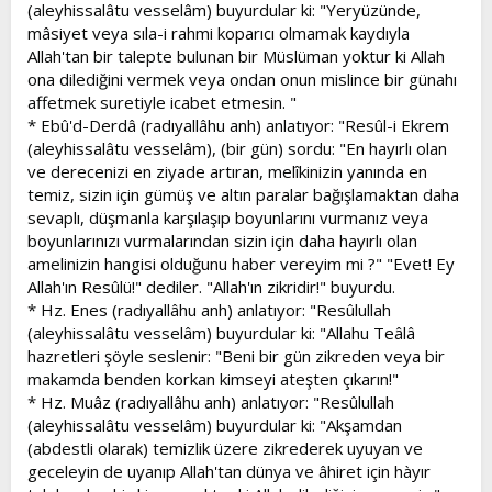
(aleyhissalâtu vesselâm) buyurdular ki: "Yeryüzünde,
mâsiyet veya sıla-i rahmi koparıcı olmamak kaydıyla
Allah'tan bir talepte bulunan bir Müslüman yoktur ki Allah
ona dilediğini vermek veya ondan onun mislince bir günahı
affetmek suretiyle icabet etmesin. "
* Ebû'd-Derdâ (radıyallâhu anh) anlatıyor: "Resûl-i Ekrem
(aleyhissalâtu vesselâm), (bir gün) sordu: "En hayırlı olan
ve derecenizi en ziyade artıran, melîkinizin yanında en
temiz, sizin için gümüş ve altın paralar bağışlamaktan daha
sevaplı, düşmanla karşılaşıp boyunlarını vurmanız veya
boyunlarınızı vurmalarından sizin için daha hayırlı olan
amelinizin hangisi olduğunu haber vereyim mi ?" "Evet! Ey
Allah'ın Resûlü!" dediler. "Allah'ın zikridir!" buyurdu.
* Hz. Enes (radıyallâhu anh) anlatıyor: "Resûlullah
(aleyhissalâtu vesselâm) buyurdular ki: "Allahu Teâlâ
hazretleri şöyle seslenir: "Beni bir gün zikreden veya bir
makamda benden korkan kimseyi ateşten çıkarın!"
* Hz. Muâz (radıyallâhu anh) anlatıyor: "Resûlullah
(aleyhissalâtu vesselâm) buyurdular ki: "Akşamdan
(abdestli olarak) temizlik üzere zikrederek uyuyan ve
geceleyin de uyanıp Allah'tan dünya ve âhiret için hàyır