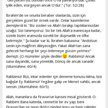
"Gerçekten biz bundan önce O'na yalvarıyorduk. Çünkü
iyilik eden, esirgeyen ancak O'dur." (Tur: 52/28)
İbrahim'de ve onunla beraber olanlarda, sizin için
gerçekten güzel bir örnek vardır. Onlar kavimlerine
demişlerdi ki: "Biz sizden ve Allah'ı bırakıp taptıklarınızdan
uzağız. Sizi tanımıyoruz. Siz bir tek Allah'a inanıncaya kadar,
sizinle bizim aramızda sürekli bir düşmanlık ve öfke
belirmiştir." Şu kadar var ki, İbrahim babasına: "Andolsun
senin için mağfiret dileyeceğim. Fakat Allah'tan sana
gelecek herhangi bir şeyi önlemeye gücüm yetmez"
demişti. (O müminler şöyle dediler
Rabbimiz! Ancak
sana dayandık, sana yöneldik. Dönüş de ancak sanadır.
(Mümtahine: 60/4)
Rabbimiz! Bizi, inkar edenler için deneme konusu kılma, bizi
bağışla! Ey Rabbimiz! Yegâne galip ve hikmet sahibi, ancak
sensin. (Mümtahine: 60/5)
Allah, inananlara da Firavun'un karısını misal gösterdi. O:
Rabbim! Bana katında, cennette bir ev yap; beni
Firavun'dan ve onun (kötü) işinden koru ve beni zalimler