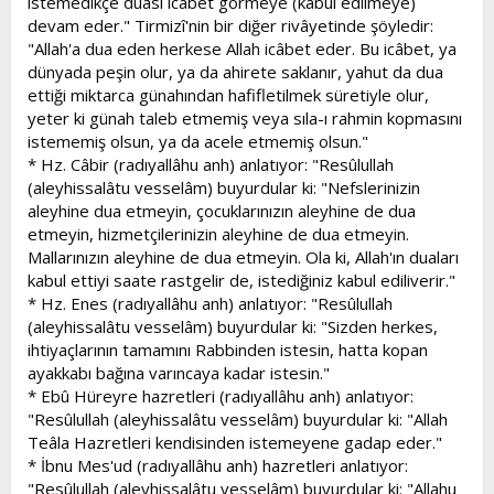
istemedikçe duası icâbet görmeye (kabul edilmeye)
devam eder." Tirmizî'nin bir diğer rivâyetinde şöyledir:
"Allah'a dua eden herkese Allah icâbet eder. Bu icâbet, ya
dünyada peşin olur, ya da ahirete saklanır, yahut da dua
ettiği miktarca günahından hafifletilmek süretiyle olur,
yeter ki günah taleb etmemiş veya sıla-ı rahmin kopmasını
istememiş olsun, ya da acele etmemiş olsun."
* Hz. Câbir (radıyallâhu anh) anlatıyor: "Resûlullah
(aleyhissalâtu vesselâm) buyurdular ki: "Nefslerinizin
aleyhine dua etmeyin, çocuklarınızın aleyhine de dua
etmeyin, hizmetçilerinizin aleyhine de dua etmeyin.
Mallarınızın aleyhine de dua etmeyin. Ola ki, Allah'ın duaları
kabul ettiyi saate rastgelir de, istediğiniz kabul ediliverir."
* Hz. Enes (radıyallâhu anh) anlatıyor: "Resûlullah
(aleyhissalâtu vesselâm) buyurdular ki: "Sizden herkes,
ihtiyaçlarının tamamını Rabbinden istesin, hatta kopan
ayakkabı bağına varıncaya kadar istesin."
* Ebû Hüreyre hazretleri (radıyallâhu anh) anlatıyor:
"Resûlullah (aleyhissalâtu vesselâm) buyurdular ki: "Allah
Teâla Hazretleri kendisinden istemeyene gadap eder."
* İbnu Mes'ud (radıyallâhu anh) hazretleri anlatıyor:
"Resûlullah (aleyhissalâtu vesselâm) buyurdular ki: "Allahu