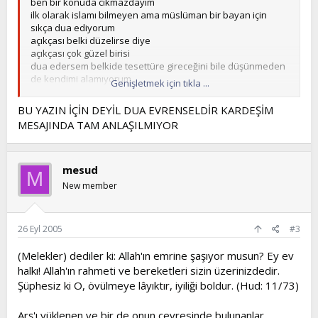
ben bir konuda cıkmazdayım
ilk olarak islamı bilmeyen ama müslüman bir bayan için
sıkça dua ediyorum
açıkçası belki düzelirse diye
açıkçası çok güzel birisi
dua edersem belkide tesettüre gireceğini bile düşünmeden
de kendimi alamıyorum
Genişletmek için tıkla ...
siz bu konuda ne dersiniz.
Allah razı olsun
BU YAZIN İÇİN DEYİL DUA EVRENSELDİR KARDEŞİM
MESAJINDA TAM ANLAŞILMIYOR
mesud
M
New member
26 Eyl 2005
#3
(Melekler) dediler ki: Allah'ın emrine şaşıyor musun? Ey ev
halkı! Allah'ın rahmeti ve bereketleri sizin üzerinizdedir.
Şüphesiz ki O, övülmeye lâyıktır, iyiliği boldur. (Hud: 11/73)
Arş'ı yüklenen ve bir de onun çevresinde bulunanlar