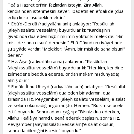
Teâla Hazretleri'nin fazlından isteyin. Zira Allah,
kendisinden istenmesini sever. İbadetin en efdali de (dua
edip) kurtuluşu beklemektir."
* Ebû'd-Derdâ (radıyallâhu anh) anlatıyor: "Resûlullah
(aleyhissalâtu vesselâm) buyurdular ki: "Kardeşinin
gıyabında dua eden hiçbir mü'min yoktur ki melek de: "Bir
misli de sana olsun" demesin." Ebû Dâvud'un rivâyetinde
şu ziyâde vardır: "Melekler: "Âmin, bir misli de sana olsun!"
derler."
* Hz. Âişe (radıyallâhu anhâ) anlatıyor: "Resûlullah
(aleyhissalâtu vesselâm) buyurdular ki: "Her kim, kendine
zulmedene beddua ederse, ondan intikamını (dünyada)
almış olur."
* Fadâle İbnu Ubeyd (radıyallâhu anh) anlatıyor: "Resûlullah
(aleyhissalâtu vesselâm) dua eden bir adamın, dua
sırasında Hz. Peygamber (aleyhissalâtu vesselâm)'e salat
ve selam okumadığını görmüştü. Hemen: "Bu kimse acele
etti" buyurdu. Sonra adamı çağırıp: "Biriniz dua ederken,
Allahu Teâlâ'ya hamd u senâ ederek başlasın, sonra Hz.
Peygamber (aleyhissalâtu vesselâm)'e salât okusun,
sonra da dilediğini istesin" buyurdu."