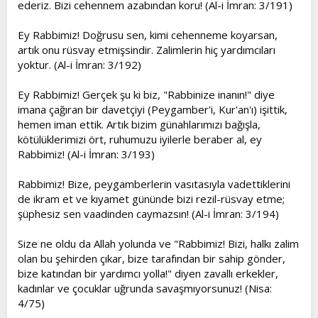
ederiz. Bizi cehennem azabından koru! (Al-i İmran: 3/191)
Ey Rabbimiz! Doğrusu sen, kimi cehenneme koyarsan,
artık onu rüsvay etmişsindir. Zalimlerin hiç yardımcıları
yoktur. (Al-i İmran: 3/192)
Ey Rabbimiz! Gerçek şu ki biz, "Rabbinize inanın!" diye
imana çağıran bir davetçiyi (Peygamber'i, Kur'an'ı) işittik,
hemen iman ettik. Artık bizim günahlarımızı bağışla,
kötülüklerimizi ört, ruhumuzu iyilerle beraber al, ey
Rabbimiz! (Al-i İmran: 3/193)
Rabbimiz! Bize, peygamberlerin vasıtasıyla vadettiklerini
de ikram et ve kıyamet gününde bizi rezil-rüsvay etme;
şüphesiz sen vaadinden caymazsın! (Al-i İmran: 3/194)
Size ne oldu da Allah yolunda ve "Rabbimiz! Bizi, halkı zalim
olan bu şehirden çıkar, bize tarafından bir sahip gönder,
bize katından bir yardımcı yolla!" diyen zavallı erkekler,
kadınlar ve çocuklar uğrunda savaşmıyorsunuz! (Nisa:
4/75)