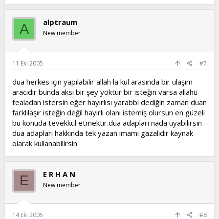
alptraum
A
New member
11 Eki 2005
#7
dua herkes için yapılabilir allah la kul arasında bir ulaşım
aracıdır bunda aksi bir şey yoktur bir isteğin varsa allahü
tealadan istersin eğer hayırlısı yarabbi dediğin zaman duan
farklılaşır isteğin değil hayırlı olanı istemiş olursun en güzeli
bu konuda tevekkül etmektir.dua adapları nada uyabilirsin
dua adapları hakkında tek yazan imamı gazalidir kaynak
olarak kullanabilirsin
E R H A N
E
New member
14 Eki 2005
#8