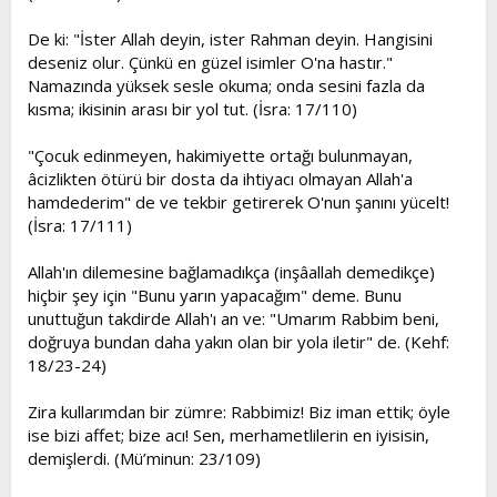
De ki: "İster Allah deyin, ister Rahman deyin. Hangisini
deseniz olur. Çünkü en güzel isimler O'na hastır."
Namazında yüksek sesle okuma; onda sesini fazla da
kısma; ikisinin arası bir yol tut. (İsra: 17/110)
"Çocuk edinmeyen, hakimiyette ortağı bulunmayan,
âcizlikten ötürü bir dosta da ihtiyacı olmayan Allah'a
hamdederim" de ve tekbir getirerek O'nun şanını yücelt!
(İsra: 17/111)
Allah'ın dilemesine bağlamadıkça (inşâallah demedikçe)
hiçbir şey için "Bunu yarın yapacağım" deme. Bunu
unuttuğun takdirde Allah'ı an ve: "Umarım Rabbim beni,
doğruya bundan daha yakın olan bir yola iletir" de. (Kehf:
18/23-24)
Zira kullarımdan bir zümre: Rabbimiz! Biz iman ettik; öyle
ise bizi affet; bize acı! Sen, merhametlilerin en iyisisin,
demişlerdi. (Mü’minun: 23/109)