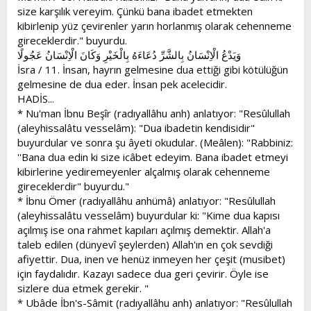
size karşılık vereyim. Çünkü bana ibadet etmekten
kibirlenip yüz çevirenler yarın horlanmış olarak cehenneme
gireceklerdir." buyurdu.
وَيَدْعُ الْاِنْسَانُ بِالشَّرِّ دُعَاءَهُ بِالْخَيْرِ وَكَانَ الْاِنْسَانُ عَجُولًا
İsra / 11. İnsan, hayrın gelmesine dua ettiği gibi kötülüğün
gelmesine de dua eder. İnsan pek acelecidir.
HADİS...
* Nu'man İbnu Beşîr (radıyallâhu anh) anlatıyor: "Resûlullah
(aleyhissalâtu vesselâm): "Dua ibadetin kendisidir"
buyurdular ve sonra şu âyeti okudular. (Meâlen): "Rabbiniz:
''Bana dua edin ki size icâbet edeyim. Bana ibadet etmeyi
kibirlerine yediremeyenler alçalmış olarak cehenneme
gireceklerdir" buyurdu."
* İbnu Ömer (radıyallâhu anhümâ) anlatıyor: "Resûlullah
(aleyhissalâtu vesselâm) buyurdular ki: "Kime dua kapısı
açılmış ise ona rahmet kapıları açılmış demektir. Allah'a
taleb edilen (dünyevî şeylerden) Allah'ın en çok sevdiği
afiyettir. Dua, inen ve henüz inmeyen her çeşit (musibet)
için faydalıdır. Kazayı sadece dua geri çevirir. Öyle ise
sizlere dua etmek gerekir. "
* Ubâde İbn's-Sâmit (radıyallâhu anh) anlatıyor: "Resûlullah