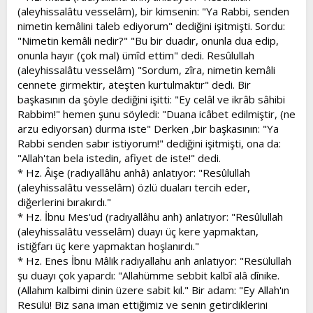
(aleyhissalâtu vesselâm), bir kimsenin: "Ya Rabbi, senden
nimetin kemâlini taleb ediyorum" dediğini işitmişti. Sordu:
"Nimetin kemâli nedir?" "Bu bir duadır, onunla dua edip,
onunla hayır (çok mal) ümîd ettim" dedi. Resûlullah
(aleyhissalâtu vesselâm) "Sordum, zîra, nimetin kemâli
cennete girmektir, ateşten kurtulmaktır" dedi. Bir
başkasının da şöyle dediğini işitti: "Ey celâl ve ikrâb sâhibi
Rabbim!" hemen şunu söyledi: "Duana icâbet edilmiştir, (ne
arzu ediyorsan) durma iste" Derken ,bir başkasının: "Ya
Rabbi senden sabır istiyorum!" dediğini işitmişti, ona da:
"Allah'tan bela istedin, afiyet de iste!" dedi.
* Hz. Âişe (radıyallâhu anhâ) anlatıyor: "Resûlullah
(aleyhissalâtu vesselâm) özlü duaları tercih eder,
diğerlerini bırakırdı."
* Hz. İbnu Mes'ud (radıyallâhu anh) anlatıyor: "Resûlullah
(aleyhissalâtu vesselâm) duayı üç kere yapmaktan,
istiğfarı üç kere yapmaktan hoşlanırdı."
* Hz. Enes İbnu Mâlik radıyallahu anh anlatıyor: "Resülullah
şu duayı çok yapardı: "Allahümme sebbit kalbî alâ dînike.
(Allahım kalbimi dinin üzere sabit kıl." Bir adam: "Ey Allah'ın
Resülü! Biz sana iman ettiğimiz ve senin getirdiklerini