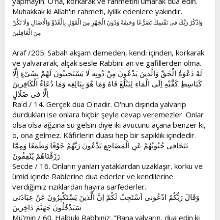
yapmayın. O'na, korkarak ve rahmetini umarak dua edin.
Muhakkak ki Allah'ın rahmeti, iyilik edenlere yakındır.
وَاذْكُرْ رَبَّكَ فى نَفْسِكَ تَضَرُّعًا وَخيفَةً وَدُونَ الْجَهْرِ مِنَ الْقَوْلِ بِالْغُدُوِّ وَالْاصَالِ وَلَا تَكُنْ
مِنَ الْغَافِلينَ
Araf /205. Sabah akşam demeden, kendi içinden, korkarak
ve yalvararak, alçak sesle Rabbini an ve gafillerden olma.
لَهُ دَعْوَةُ الْحَقِّ وَالَّذينَ يَدْعُونَ مِنْ دُونِه لَا يَسْتَجيبُونَ لَهُمْ بِشَىْءٍ اِلَّا
كَبَاسِطِ كَفَّيْهِ اِلَى الْمَاءِ لِيَبْلُغَ فَاهُ وَمَا هُوَ بِبَالِغِه وَمَا دُعَاءُ الْكَافِرينَ
اِلَّا فى ضَلَالٍ
Ra'd / 14. Gerçek dua O'nadır. O'nun dışında yalvarıp
durdukları ise onlara hiçbir şeyle cevap veremezler. Onlar
olsa olsa ağzına su gelsin diye iki avucunu açana benzer ki,
o, ona gelmez. Kâfirlerin duası hep bir sapıklık içindedir.
تَتَجَافى جُنُوبُهُمْ عَنِ الْمَضَاجِعِ يَدْعُونَ رَبَّهُمْ خَوْفًا وَطَمَعًا وَمِمَّا
رَزَقْنَاهُمْ يُنْفِقُونَ
Secde / 16. Onların yanları yataklardan uzaklaşır, korku ve
ümid içinde Rablerine dua ederler ve kendilerine
verdiğimiz rızıklardan hayıra sarfederler.
وَقَالَ رَبُّكُمُ ادْعُونى اَسْتَجِبْ لَكُمْ اِنَّ الَّذينَ يَسْتَكْبِرُونَ عَنْ عِبَادَتى
سَيَدْخُلُونَ جَهَنَّمَ دَاخِرينَ
Mü'min / 60. Halbuki Rabbiniz: "Bana yalvarın, dua edin ki