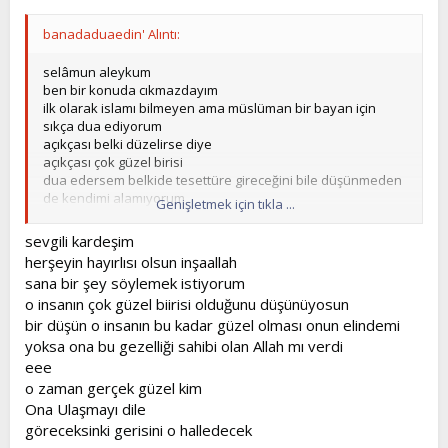
banadaduaedin' Alıntı:
selâmun aleykum
ben bir konuda cıkmazdayım
ilk olarak islamı bilmeyen ama müslüman bir bayan için
sıkça dua ediyorum
açıkçası belki düzelirse diye
açıkçası çok güzel birisi
dua edersem belkide tesettüre gireceğini bile düşünmeden
de kendimi alamıyorum
Genişletmek için tıkla ...
siz bu konuda ne dersiniz.
Allah razı olsun
sevgili kardeşim
herşeyin hayırlısı olsun inşaallah
sana bir şey söylemek istiyorum
o insanın çok güzel biirisi olduğunu düşünüyosun
bir düşün o insanın bu kadar güzel olması onun elindemi
yoksa ona bu gezelliği sahibi olan Allah mı verdi
eee
o zaman gerçek güzel kim
Ona Ulaşmayı dile
göreceksinki gerisini o halledecek