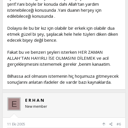
şerif.Yani böyle bir konuda dahi Allah'tan yardım
istenebileceği konusunda .Yani duanın herşey için
edilebileceği konusunda .
Dolayısı ile bu bir kız için olabilir bir erkek için olabilir dua
etmek güzel bi şey, şaşılacak hele hele tüyleri diken diken
edecek bişey değil bence.
Fakat bu ve benzeri şeyleri isterken HER ZAMAN
ALLAH'TAN HAYIRLI İSE OLMASINI DİLEMEK ve acil
gerçekleşmesini istememek gerekir ,benim kanaatim.
Bilhassa acil olmasını istemenin hiç hoşumuza gitmeyecek
sonuçlarını anlatan ifadeler de vardır bazı kaynaklarda.
E R H A N
E
New member
11 Eki 2005
#6