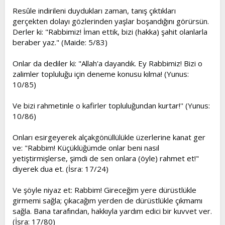
Resûle indirileni duydukları zaman, tanış çıktıkları
gerçekten dolayı gözlerinden yaşlar boşandığını görürsün.
Derler ki: "Rabbimiz! İman ettik, bizi (hakka) şahit olanlarla
beraber yaz." (Maide: 5/83)
Onlar da dediler ki: "Allah'a dayandık. Ey Rabbimiz! Bizi o
zalimler topluluğu için deneme konusu kılma! (Yunus:
10/85)
Ve bizi rahmetinle o kafirler topluluğundan kurtar!'' (Yunus:
10/86)
Onları esirgeyerek alçakgönüllülükle üzerlerine kanat ger
ve: "Rabbim! Küçüklüğümde onlar beni nasıl
yetiştirmişlerse, şimdi de sen onlara (öyle) rahmet et!"
diyerek dua et. (İsra: 17/24)
Ve şöyle niyaz et: Rabbim! Gireceğim yere dürüstlükle
girmemi sağla; çıkacağım yerden de dürüstlükle çıkmamı
sağla. Bana tarafından, hakkıyla yardım edici bir kuvvet ver.
(İsra: 17/80)