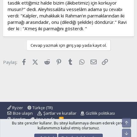
tasdik ettiğimiz halde bizim (âkibetimiz) için korkuyor
musun?" dedi. Aleyhissalâtu vesselâm adama şu cevabı
verdi: "Kalpler, muhakkak ki Rahman'ın parmaklarından iki
parmağı arasındadır, onu (dilediği şekilde) döndürür." Ravi
der ki : "A'meş iki parmağını gösterdi. "
Cevap yazmak için giriş yap yada kayıt ol.
Facebook
X (Twitter)
Reddit
Pinterest
Tumblr
WhatsApp
E-posta
Link
Paylaş:
Ryzer
Türkçe (TR)
Bize ulaşın
Şartlar ve kurallar
Gizlilik politikası
Yardım
Ana sayfa
R
Üst
Bu site çerezler kullanır. Bu siteyi kullanmaya devam ederek çerez
S
S
kullanımımızı kabul etmiş olursunuz.
Alt
®
Community platform by XenForo
© 2010-2024 XenForo Ltd.