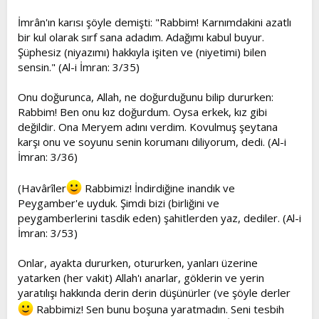
İmrân'ın karısı şöyle demişti: "Rabbim! Karnımdakini azatlı
bir kul olarak sırf sana adadım. Adağımı kabul buyur.
Şüphesiz (niyazımı) hakkıyla işiten ve (niyetimi) bilen
sensin." (Al-i İmran: 3/35)
Onu doğurunca, Allah, ne doğurduğunu bilip dururken:
Rabbim! Ben onu kız doğurdum. Oysa erkek, kız gibi
değildir. Ona Meryem adını verdim. Kovulmuş şeytana
karşı onu ve soyunu senin korumanı diliyorum, dedi. (Al-i
İmran: 3/36)
(Havârîler
Rabbimiz! İndirdiğine inandık ve
Peygamber'e uyduk. Şimdi bizi (birliğini ve
peygamberlerini tasdik eden) şahitlerden yaz, dediler. (Al-i
İmran: 3/53)
Onlar, ayakta dururken, otururken, yanları üzerine
yatarken (her vakit) Allah'ı anarlar, göklerin ve yerin
yaratılışı hakkında derin derin düşünürler (ve şöyle derler
Rabbimiz! Sen bunu boşuna yaratmadın. Seni tesbih