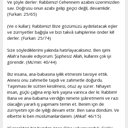
Ve şöyle derler: Rabbimiz! Cehennem azabını üzerimizden
sav. Doğrusu onun azabı gelip geçici değil, devamlıdır.
(Furkan: 25/65)
(Ve o kullar): Rabbimiz! Bize gözümüzü aydınlatacak eşler
ve zürriyetler bağışla ve bizi takvâ sahiplerine önder kıl!
derler. (Furkan: 25/74)
Size söylediklerimi yakında hatırlayacaksınız. Ben işimi
Allah'a havale ediyorum. Şüphesiz Allah, kullarını çok iyi
görendir. (Mü’min: 40/44)
Biz insana, ana-babasına iyilik etmesini tavsiye ettik.
Annesi onu zahmetle taşıdı ve zahmetle doğurdu.
Taşınması ile sütten kesilmesi, otuz ay sürer. Nihayet
insan, güçlü çağına erip kırk yaşına varınca der ki: Rabbim!
Bana ve ana-babama verdiğin nimete şükretmemi ve razı
olacağın yararlı iş yapmamı temin et. Benim için de
zürriyetim için de iyiliği devam ettir. Ben sana döndüm. Ve
elbette ki ben müslümanlardanım. (Ahkaf: 46/15)