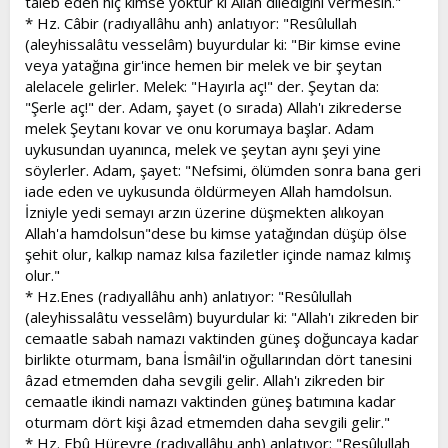
taleb eden hiç kimse yoktur ki Allah dilediğini vermesin."
* Hz. Câbir (radıyallâhu anh) anlatıyor: "Resûlullah
(aleyhissalâtu vesselâm) buyurdular ki: "Bir kimse evine
veya yatağına gir'ince hemen bir melek ve bir şeytan
alelacele gelirler. Melek: "Hayırla aç!" der. Şeytan da:
"Şerle aç!" der. Adam, şayet (o sırada) Allah'ı zikrederse
melek Şeytanı kovar ve onu korumaya başlar. Adam
uykusundan uyanınca, melek ve şeytan aynı şeyi yine
söylerler. Adam, şayet: "Nefsimi, ölümden sonra bana geri
iade eden ve uykusunda öldürmeyen Allah hamdolsun.
İzniyle yedi semayı arzın üzerine düşmekten alıkoyan
Allah'a hamdolsun"dese bu kimse yatağından düşüp ölse
şehit olur, kalkıp namaz kılsa faziletler içinde namaz kılmış
olur."
* Hz.Enes (radıyallâhu anh) anlatıyor: "Resûlullah
(aleyhissalâtu vesselâm) buyurdular ki: "Allah'ı zikreden bir
cemaatle sabah namazı vaktinden güneş doğuncaya kadar
birlikte oturmam, bana İsmâil'in oğullarından dört tanesini
âzad etmemden daha sevgili gelir. Allah'ı zikreden bir
cemaatle ikindi namazı vaktinden güneş batımına kadar
oturmam dört kişi âzad etmemden daha sevgili gelir."
* Hz. Ebû Hüreyre (radıyallâhu anh) anlatıyor: "Resûlullah