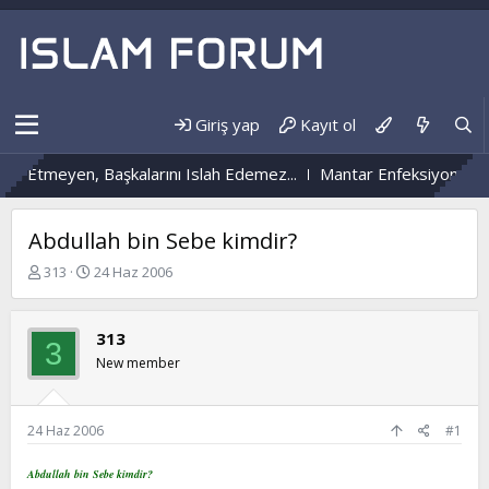
Giriş yap
Kayıt ol
meyen, Başkalarını Islah Edemez...
Mantar Enfeksiyonu Nedir?
Abdullah bin Sebe kimdir?
K
B
313
24 Haz 2006
o
a
n
ş
b
l
313
3
u
a
New member
y
n
u
g
b
ı
a
ç
24 Haz 2006
#1
ş
t
l
a
Abdullah bin Sebe kimdir?
a
r