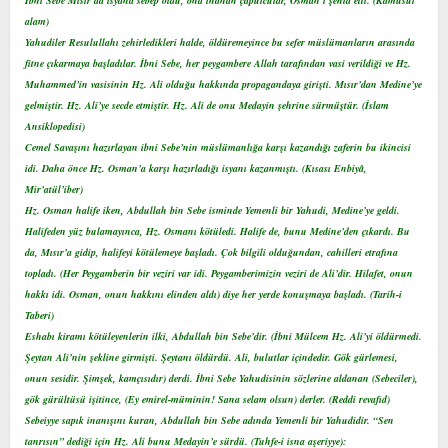
alam)
Yahudiler Resulullahı zehirledikleri halde, öldüremeyince bu sefer müslümanların arasında
fitne çıkarmaya başladılar. İbni Sebe, her peygambere Allah tarafından vasi verildiği ve Hz.
Muhammed’in vasisinin Hz. Ali olduğu hakkında propagandaya girişti. Mısır’dan Medine’ye
gelmiştir. Hz. Ali’ye secde etmiştir. Hz. Ali de onu Medayin şehrine sürmüştür. (İslam
Ansiklopedisi)
Cemel Savaşını hazırlayan ibni Sebe’nin müslümanlığa karşı kazandığı zaferin bu ikincisi
idi. Daha önce Hz. Osman’a karşı hazırladığı isyanı kazanmıştı. (Kısası Enbiyâ,
Mir’atül’iber)
Hz. Osman halife iken, Abdullah bin Sebe isminde Yemenli bir Yahudi, Medine’ye geldi.
Halifeden yüz bulamayınca, Hz. Osmanı kötüledi. Halife de, bunu Medine’den çıkardı. Bu
da, Mısır’a gidip, halifeyi kötülemeye başladı. Çok bilgili olduğundan, cahilleri etrafına
topladı. (Her Peygamberin bir veziri var idi. Peygamberimizin veziri de Ali’dir. Hilafet, onun
hakkı idi. Osman, onun hakkını elinden aldı) diye her yerde konuşmaya başladı. (Tarih-i
Taberi)
Eshabı kiramı kötüleyenlerin ilki, Abdullah bin Sebe’dir. (İbni Mülcem Hz. Ali’yi öldürmedi.
Şeytan Ali’nin şekline girmişti. Şeytanı öldürdü. Ali, bulutlar içindedir. Gök gürlemesi,
onun sesidir. Şimşek, kamçısıdır) derdi. İbni Sebe Yahudisinin sözlerine aldanan (Sebeciler),
gök gürültüsü işitince, (Ey emirel-müminin! Sana selam olsun) derler. (Reddi revafıd)
Sebeiyye sapık inanışını kuran, Abdullah bin Sebe adında Yemenli bir Yahudidir. “Sen
tanrısın” dediği için Hz. Ali bunu Medayin’e sürdü. (Tuhfe-i isna aşeriyye):