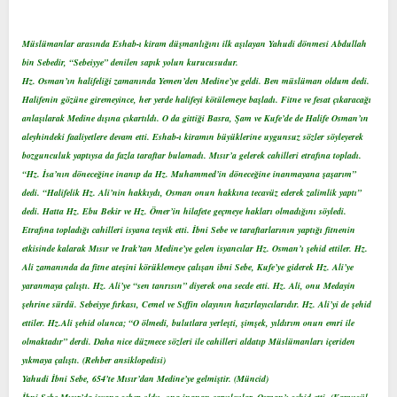
t
i
a
h
Müslümanlar arasında Eshab-ı kiram düşmanlığını ilk aşılayan Yahudi dönmesi Abdullah
n
i
bin Sebedir, “Sebeiyye” denilen sapık yolun kurucusudur.
Hz. Osman’ın halifeliği zamanında Yemen’den Medine’ye geldi. Ben müslüman oldum dedi.
Halifenin gözüne giremeyince, her yerde halifeyi kötülemeye başladı. Fitne ve fesat çıkaracağı
anlaşılarak Medine dışına çıkartıldı. O da gittiği Basra, Şam ve Kufe’de de Halife Osman’ın
aleyhindeki faaliyetlere devam etti. Eshab-ı kiramın büyüklerine uygunsuz sözler söyleyerek
bozgunculuk yaptıysa da fazla taraftar bulamadı. Mısır’a gelerek cahilleri etrafına topladı.
“Hz. İsa’nın döneceğine inanıp da Hz. Muhammed’in döneceğine inanmayana şaşarım”
dedi. “Halifelik Hz. Ali’nin hakkıydı, Osman onun hakkına tecavüz ederek zalimlik yaptı”
dedi. Hatta Hz. Ebu Bekir ve Hz. Ömer’in hilafete geçmeye hakları olmadığını söyledi.
Etrafına topladığı cahilleri isyana teşvik etti. İbni Sebe ve taraftarlarının yaptığı fitnenin
etkisinde kalarak Mısır ve Irak’tan Medine’ye gelen isyancılar Hz. Osman’ı şehid ettiler. Hz.
Ali zamanında da fitne ateşini körüklemeye çalışan ibni Sebe, Kufe’ye giderek Hz. Ali’ye
yaranmaya çalıştı. Hz. Ali’ye “sen tanrısın” diyerek ona secde etti. Hz. Ali, onu Medayin
şehrine sürdü. Sebeiyye fırkası, Cemel ve Sıffin olayının hazırlayıcılarıdır. Hz. Ali’yi de şehid
ettiler. Hz.Ali şehid olunca; “O ölmedi, bulutlara yerleşti, şimşek, yıldırım onun emri ile
olmaktadır” derdi. Daha nice düzmece sözleri ile cahilleri aldatıp Müslümanları içeriden
yıkmaya çalıştı. (Rehber ansiklopedisi)
Yahudi İbni Sebe, 654’te Mısır’dan Medine’ye gelmiştir. (Müncid)
İbni Sebe Mısır’da isyana sebep oldu, ona inanan çapulcular, Osman’ı şehid etti. (Kamusül