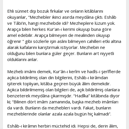
Ehli sünnet dışı bozuk fırkalar ve onların kitâblarını
okuyanlar, “Mezhebler ikinci asırda meydâna çıktı. Eshâb
ve Tâbi’in, hangi mezhebde idi? Mezheplere lüzum yok.
Arapça bilen herkes Kur’an-ı kerimi okuyup buna göre
amel edebilir. Arapça bilmeyen de mealinden okuyup
öğrenir ” gibi sözlerle işin aslını bilmeyen cahilleri etki altına
alarak kafalarını karıştırmak istiyorlar. Mezhebin ne
olduğunu bilen bunlara güler geçer. Bunların art niyyetli
olduklarını anlar.
Mezheb imâmı demek, Kur’ân-ı kerîm ve hadîs-i şerîflerde
açıkca bildirilmiş olan din bilgilerini, Eshâb-ı kirâmdan
işiterek toplıyan, kitâba geçiren büyük âlim demekdir.
Açıkca bildirilmemiş olan bilgileri de, açık bildirilmiş olanlara
benzeterek meydâna çıkarmışdır. “Hadîka” kitâbında diyor
ki; “Bilinen dört imâm zamanında, başka mezheb imâmları
da vardı. Bunların da mezhebleri vardı. Fakat, bunların
mezheblerinde olanlar azala azala bugün hiç kalmadı”.
Eshâb-ı kirâmın herbiri müctehid idi. Hepsi de, derin âlim,