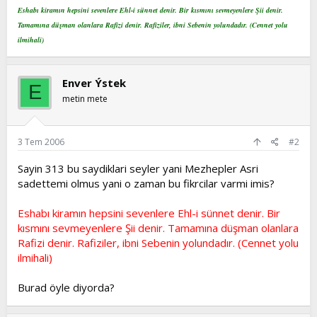
Eshabı kiramın hepsini sevenlere Ehl-i sünnet denir. Bir kısmını sevmeyenlere Şii denir.
Tamamına düşman olanlara Rafizi denir. Rafiziler, ibni Sebenin yolundadır. (Cennet yolu
ilmihali)
Enver Ýstek
E
metin mete
3 Tem 2006
#2
Sayin 313 bu saydiklari seyler yani Mezhepler Asri
sadettemi olmus yani o zaman bu fikrcilar varmi imis?
Eshabı kiramın hepsini sevenlere Ehl-i sünnet denir. Bir
kısmını sevmeyenlere Şii denir. Tamamına düşman olanlara
Rafizi denir. Rafiziler, ibni Sebenin yolundadır. (Cennet yolu
ilmihali)
Burad öyle diyorda?