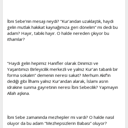
olması lâzım gelirdi. Çünkü onların içinde Mısırdaki dinde
reformculardan daha kuvvetli arabîsi olanlar, arab lisânının
mütehassısları, “Müncid” isimli meşhur arapça lügat kitâbları
yazanlar var. Bunların hiçbiri, Kur’ân-ı kerîmi anlıyamamış,
İbni Sebe’nin mesajı neydi? “Kur’andan uzaklaştık, haydi
îmân etmek şerefine bile kavuşamamıştır.
gelin mutlak hakikat kaynağımıza geri dönelim” mi dedi bu
adam? Hayır, tabiki hayır. O halde nereden çıkıyor bu
Kur’ân-ı kerîm, Eshâb-ı kirâma hitâb ediyor. Onların nûrlu
ithamlar?
kalblerine ve selîm akllarına hitâb ediyor. Kureyş lisânı ile
davet ediyor. Eshâb-ı kirâm, Resûlullahın sohbetinde
yetiştikleri ve bütün ümmetin üstünde kemâl sâhibi oldukları
hâlde, Kur’ân-ı kerîmi anlayışları ayrı ayrı oldu.
Anlıyamadıkları yerler de oldu. O büyükler böyle âciz
“Haydi gelin hepimiz Hanifler olarak Dinimizi ve
kalınca, bizim gibi, argo dili ile arabî anlıyanların hâli nice
Yaşantımızı Birleyicilik merkezli ve yalnız Kur’an tabanlı bir
olur?
forma sokalım” demenin neresi sakat? Merhum Akif’in
dediği gibi İlhamı yalnız Kur’andan alarak, İslamı asrın
idrakine sunma gayretinin neresi İbni Sebecilik? Yapmayın
Allah aşkına.
İbni Sebe zamanında mezhepler mi vardı? O halde nasıl
oluyor da bu adam “Mezhepsizlerin Babası” oluyor?