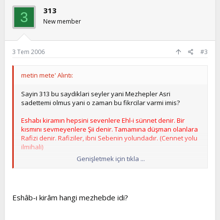
313
3
New member
3 Tem 2006
#3
metin mete' Alıntı:
Sayin 313 bu saydiklari seyler yani Mezhepler Asri
sadettemi olmus yani o zaman bu fikrcilar varmi imis?
Eshabı kiramın hepsini sevenlere Ehl-i sünnet denir. Bir
kısmını sevmeyenlere Şii denir. Tamamına düşman olanlara
Rafizi denir. Rafiziler, ibni Sebenin yolundadır. (Cennet yolu
ilmihali)
Genişletmek için tıkla ...
Burad öyle diyorda?
Eshâb-ı kirâm hangi mezhebde idi?