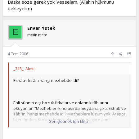
Baska söze gerek yok..Vesselam. (Allahin hükmünü
bekleyelim)
Enver Ýstek
E
metin mete
4 Tem 2006
#5
_313_' Alıntı:
Eshâb-ı kirâm hangi mezhebde idi?
Ehli sünnet dışı bozuk fırkalar ve onların kitâblarını
okuyanlar, “Mezhebler ikinci asırda meydâna çıktı. Eshâb ve
Tâbi’in, hangi mezhebde idi? Mezheplere lüzum yok. Arapça
bilen herkes Kur’an-ı kerimi okuyup buna göre amel
Genişletmek için tıkla ...
edebilir. Arapça bilmeyen de mealinden okuyup öğrenir ”
gibi sözlerle işin aslını bilmeyen cahilleri etki altına alarak
kafalarını karıştırmak istiyorlar. Mezhebin ne olduğunu bilen