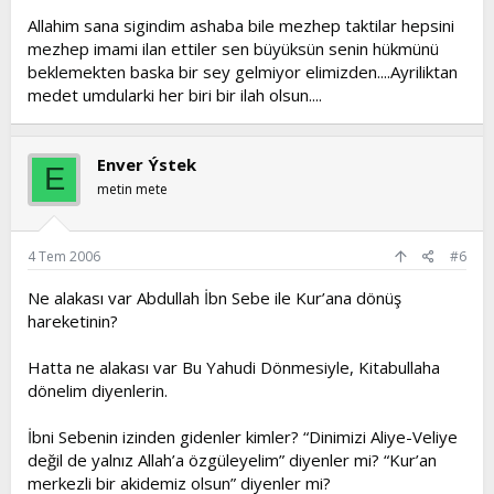
bunlara güler geçer. Bunların art niyyetli olduklarını anlar.
Allahim sana sigindim ashaba bile mezhep taktilar hepsini
mezhep imami ilan ettiler sen büyüksün senin hükmünü
Mezheb imâmı demek, Kur’ân-ı kerîm ve hadîs-i şerîflerde
açıkca bildirilmiş olan din bilgilerini, Eshâb-ı kirâmdan
beklemekten baska bir sey gelmiyor elimizden....Ayriliktan
işiterek toplıyan, kitâba geçiren büyük âlim demekdir. Açıkca
medet umdularki her biri bir ilah olsun....
bildirilmemiş olan bilgileri de, açık bildirilmiş olanlara
benzeterek meydâna çıkarmışdır. “Hadîka” kitâbında diyor
ki; “Bilinen dört imâm zamanında, başka mezheb imâmları
Enver Ýstek
da vardı. Bunların da mezhebleri vardı. Fakat, bunların
E
mezheblerinde olanlar azala azala bugün hiç kalmadı”.
metin mete
Eshâb-ı kirâmın herbiri müctehid idi. Hepsi de, derin âlim,
mezheb imâmı idi. Herbiri kendi mezhebinde idi. Hepsi de,
4 Tem 2006
#6
mezheb imâmlarımızdan dahâ üstün, dahâ çok bilgili idi.
Mezhebleri dahâ doğru, dahâ kıymetli idi. Fakat, bunların
Ne alakası var Abdullah İbn Sebe ile Kur’ana dönüş
kitâbları olmadığı için, mezhebleri unutuldu. Dört
hareketinin?
mezhebden başkasına uymak imkânı kalmadı.
Hatta ne alakası var Bu Yahudi Dönmesiyle, Kitabullaha
Eshâb-ı kirâm hangi mezhebde idi demek, alay kumandanı,
hangi bölüktendir? Yâhud, fizik öğretmeni, okulun hangi
dönelim diyenlerin.
sınıfı öğrencisidir demeğe benzemektedir.
İbni Sebenin izinden gidenler kimler? “Dinimizi Aliye-Veliye
Kur’ân-ı kerîmi ve hadîs-i şerîfleri anlamak için arabî bilmek
değil de yalnız Allah’a özgüleyelim” diyenler mi? “Kur’an
lâzım ise de, yalnız arabî bilmek kâfî değildir. Kâfî olsaydı,
merkezli bir akidemiz olsun” diyenler mi?
Beyrutdaki arab hıristiyanların herbirinin, birer İslâm âlimi