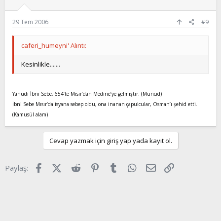
29 Tem 2006
#9
caferi_humeyni' Alıntı:
Kesinlikle.......
Yahudi İbni Sebe, 654’te Mısır’dan Medine’ye gelmiştir. (Müncid)
İbni Sebe Mısır’da isyana sebep oldu, ona inanan çapulcular, Osman’ı şehid etti.
(Kamusül alam)
Cevap yazmak için giriş yap yada kayıt ol.
Facebook
X (Twitter)
Reddit
Pinterest
Tumblr
WhatsApp
E-posta
Link
Paylaş: