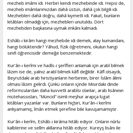
mezheb imâmı idi. Herbiri kendi mezhebinde idi. Hepsi de,
mezheb imâmlarımızdan dahâ üstün, dahâ çok bilgili idi.
Mezhebleri dahâ doğru, dahâ kıymetli idi. Fakat, bunların
kitâbları olmadığı için, mezhebleri unutuldu. Dört
mezhebden başkasına uymak imkânı kalmadı.
Eshâb-ı kirâm hangi mezhebde idi demek, alay kumandanı,
hangi bölüktendir? Yâhud, fizik öğretmeni, okulun hangi
sınıfı öğrencisidir demeğe benzemektedir.
Kur’ân-ı kerîmi ve hadîs-i şerîfleri anlamak için arabî bilmek
lâzım ise de, yalnız arabî bilmek kâfî değildir. Kâfî olsaydı,
Beyrutdaki arab hıristiyanların herbirinin, birer İslâm âlimi
olması lâzım gelirdi. Çünkü onların içinde Mısırdaki dinde
reformculardan daha kuvvetli arabîsi olanlar, arab lisânının
mütehassısları, “Müncid” isimli meşhur arapça lügat
kitâbları yazanlar var. Bunların hiçbiri, Kur’ân-ı kerîmi
anlıyamamış, îmân etmek şerefine bile kavuşamamıştır.
Kur’ân-ı kerîm, Eshâb-ı kirâma hitâb ediyor. Onların nûrlu
kalblerine ve selîm akllarına hitâb ediyor. Kureyş lisânı ile