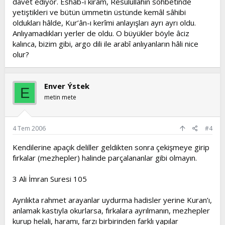
davet ediyor. Eshâb-ı kirâm, Resûlullahın sohbetinde
yetiştikleri ve bütün ümmetin üstünde kemâl sâhibi
oldukları hâlde, Kur’ân-ı kerîmi anlayışları ayrı ayrı oldu.
Anlıyamadıkları yerler de oldu. O büyükler böyle âciz
kalınca, bizim gibi, argo dili ile arabî anlıyanların hâli nice
olur?
Enver Ýstek
E
metin mete
4 Tem 2006
#4
Kendilerine apaçık deliller geldikten sonra çekişmeye girip
fırkalar (mezhepler) halinde parçalananlar gibi olmayın.
3 Ali İmran Suresi 105
Ayrılıkta rahmet arayanlar uydurma hadisler yerine Kuran’ı,
anlamak kastıyla okurlarsa, fırkalara ayrılmanın, mezhepler
kurup helali, haramı, farzı birbirinden farklı yapılar