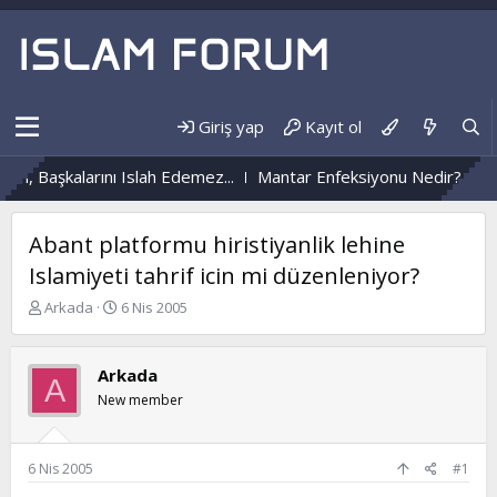
Giriş yap
Kayıt ol
en, Başkalarını Islah Edemez...
Mantar Enfeksiyonu Nedir?
Nü
Abant platformu hiristiyanlik lehine
Islamiyeti tahrif icin mi düzenleniyor?
K
B
Arkada
6 Nis 2005
o
a
n
ş
b
l
Arkada
A
u
a
New member
y
n
u
g
b
ı
a
ç
6 Nis 2005
#1
ş
t