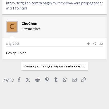
l
a
http://tr.fgulen.com/a.page/multimedya/kara.propaganda/
a
r
a13115.html
t
i
a
h
n
i
CheChen
C
New member
8 Eyl 2005
#2
Cevap: Evet
Cevap yazmak için giriş yap yada kayıt ol.
Facebook
X (Twitter)
Reddit
Pinterest
Tumblr
WhatsApp
E-posta
Link
Paylaş: