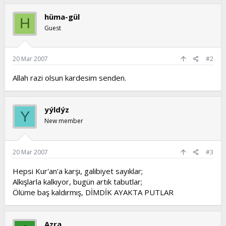
hüma-gül
H
Guest
20 Mar 2007
#2
Allah razi olsun kardesim senden.
yýldýz
Y
New member
20 Mar 2007
#3
Hepsi Kur'an'a karşı, galibiyet sayıklar;
Alkışlarla kalkıyor, bugün artık tabutlar;
Ölüme baş kaldırmış, DİMDİK AYAKTA PUTLAR
Azra