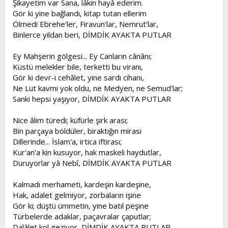
Şikayetim var Sana, lâkin hayâ ederim.
t
i
Gör ki yine bağlandı, kitap tutan ellerim
a
h
Ölmedi Ebrehe'ler, Firavun'lar, Nemrut'lar,
n
i
Binlerce yildan beri, DİMDİK AYAKTA PUTLAR
Ey Mahşerin gölgesi... Ey Canların cânânı;
Küstü melekler bile, terketti bu viranı,
Gör ki devr-i cehâlet, yine sardı cihanı,
Ne Lut kavmi yok oldu, ne Medyen, ne Semud'lar;
Sanki hepsi yaşıyor, DİMDİK AYAKTA PUTLAR
Nice âlim türedi; küfürle şirk arası;
Bin parçaya böldüler, biraktığın mirası
Dillerinde... İslam'a, irtica iftirası;
Kur'an'a kin kusuyor, hak maskeli haydutlar,
Duruyorlar yâ Nebî, DİMDİK AYAKTA PUTLAR
Kalmadı merhameti, kardeşin kardeşine,
Hak, adalet gelmiyor, zorbaların işine
Gör ki; düştü ümmetin, yine batıl peşine
Türbelerde adaklar, paçavralar çaputlar;
Dalâlet kol geziyor, DİMDİK AYAKTA PUTLAR