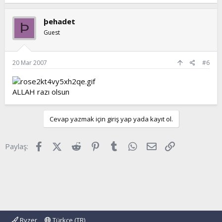
þehadet
Þ
Guest
20 Mar 2007
#6
ALLAH razı olsun
Cevap yazmak için giriş yap yada kayıt ol.
Facebook
X (Twitter)
Reddit
Pinterest
Tumblr
WhatsApp
E-posta
Link
Paylaş:
Ryzer
Türkçe (TR)