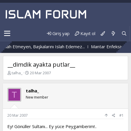
Giriş yap
Kayıt ol
slah Etmeyen, Başkalarını Islah Edemez...
Mantar Enfeksiyonu Ne
__dimdik ayakta putlar__
K
B
talha_
20 Mar 2007
o
a
n
ş
b
l
talha_
T
u
a
New member
y
n
u
g
b
ı
a
ç
20 Mar 2007
#1
ş
t
l
a
Ey! Gönüller Sultanı... Ey yüce Peygamberim!..
a
r