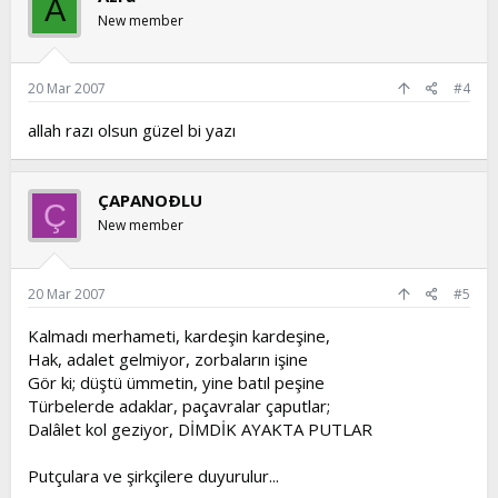
A
New member
20 Mar 2007
#4
allah razı olsun güzel bi yazı
ÇAPANOÐLU
Ç
New member
20 Mar 2007
#5
Kalmadı merhameti, kardeşin kardeşine,
Hak, adalet gelmiyor, zorbaların işine
Gör ki; düştü ümmetin, yine batıl peşine
Türbelerde adaklar, paçavralar çaputlar;
Dalâlet kol geziyor, DİMDİK AYAKTA PUTLAR
Putçulara ve şirkçilere duyurulur...