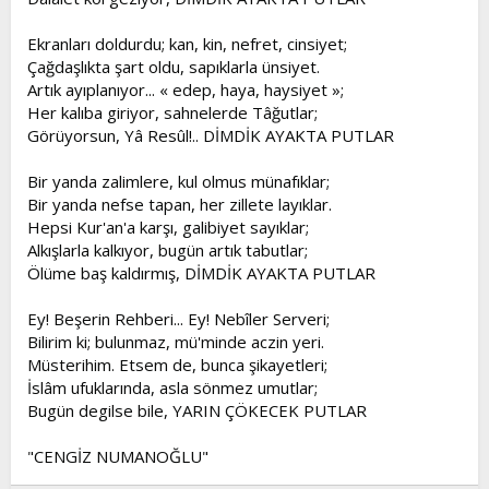
Ekranları doldurdu; kan, kin, nefret, cinsiyet;
Çağdaşlıkta şart oldu, sapıklarla ünsiyet.
Artık ayıplanıyor... « edep, haya, haysiyet »;
Her kalıba giriyor, sahnelerde Tâğutlar;
Görüyorsun, Yâ Resûl!.. DİMDİK AYAKTA PUTLAR
Bir yanda zalimlere, kul olmus münafıklar;
Bir yanda nefse tapan, her zillete layıklar.
Hepsi Kur'an'a karşı, galibiyet sayıklar;
Alkışlarla kalkıyor, bugün artık tabutlar;
Ölüme baş kaldırmış, DİMDİK AYAKTA PUTLAR
Ey! Beşerin Rehberi... Ey! Nebîler Serveri;
Bilirim ki; bulunmaz, mü'minde aczin yeri.
Müsterihim. Etsem de, bunca şikayetleri;
İslâm ufuklarında, asla sönmez umutlar;
Bugün degilse bile, YARIN ÇÖKECEK PUTLAR
"CENGİZ NUMANOĞLU"