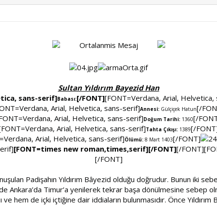
Ortalanmis Mesaj
Sultan Yıldırım Bayezid Han
ica, sans-serif]
[/FONT]
[FONT=Verdana, Arial, Helvetica, 
Babası:
ONT=Verdana, Arial, Helvetica, sans-serif]
[/FON
Annesi:
Gülçiçek Hatun
FONT=Verdana, Arial, Helvetica, sans-serif]
[/FONT
Doğum Tarihi:
1360
[FONT=Verdana, Arial, Helvetica, sans-serif]
[/FONT
Tahta Çıkışı:
1389
Verdana, Arial, Helvetica, sans-serif]
[/FONT]
Ölümü:
8 Mart 1403
rif]
[FONT=times new roman,times,serif][/FONT]
[/FONT][FON
[/FONT]
uşulan Padişahın Yıldırım Bâyezid olduğu doğrudur. Bunun iki sebebi 
e Ankara’da Timur’a yenilerek tekrar başa dönülmesine sebep olmas
ve hem de içki içtiğine dair iddiaların bulunmasıdır. Önce Yıldırım B