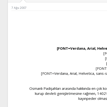
ş
t
l
a
7 Ağu 2007
a
r
t
i
a
h
n
i
[FONT=Verdana, Arial, Helvet
[F
[
[FONT=
[FONT=Verdana, Arial, Helvetica, sans-se
Osmanlı Padişahları arasında hakkında en çok kon
kurup devleti genişletmesine rağmen, 1402’d
kayınpeder olması 