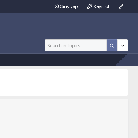
Giriş yap
Kayıt ol
ww.tevhidyolu.net