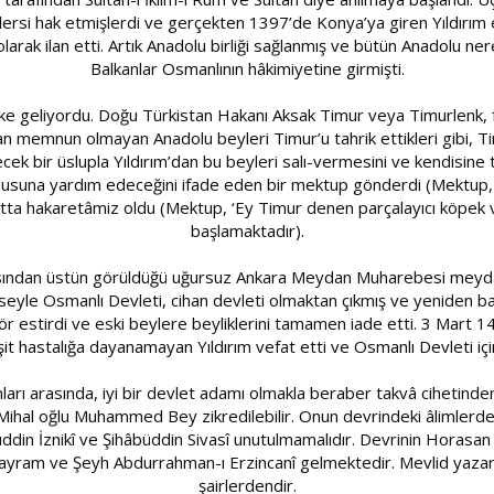
 dersi hak etmişlerdi ve gerçekten 1397’de Konya’ya giren Yıldırım
larak ilan etti. Artık Anadolu birliği sağlanmış ve bütün Anadolu n
Balkanlar Osmanlının hâkimiyetine girmişti.
e geliyordu. Doğu Türkistan Hakanı Aksak Timur veya Timurlenk, f
n memnun olmayan Anadolu beyleri Timur’u tahrik ettikleri gibi, Tim
cek bir üslupla Yıldırım’dan bu beyleri salı-vermesini ve kendisine t
ordusuna yardım edeceğini ifade eden bir mektup gönderdi (Mektup, 
 hatta hakaretâmiz oldu (Mektup, ‘Ey Timur denen parçalayıcı köpek 
başlamaktadır).
ji açısından üstün görüldüğü uğursuz Ankara Meydan Muharebesi me
iseyle Osmanlı Devleti, cihan devleti olmaktan çıkmış ve yeniden ba
 estirdi ve eski beylere beyliklerini tamamen iade etti. 3 Mart 1403
eşit hastalığa dayanamayan Yıldırım vefat etti ve Osmanlı Devleti i
ları arasında, iyi bir devlet adamı olmakla beraber takvâ cihetinden z
Mihal oğlu Muhammed Bey zikredilebilir. Onun devrindeki âlimler
n İznikî ve Şihâbüddin Sivasî unutulmamalıdır. Devrinin Horasan 
am ve Şeyh Abdurrahman-ı Erzincanî gelmektedir. Mevlid yazarı
şairlerdendir.