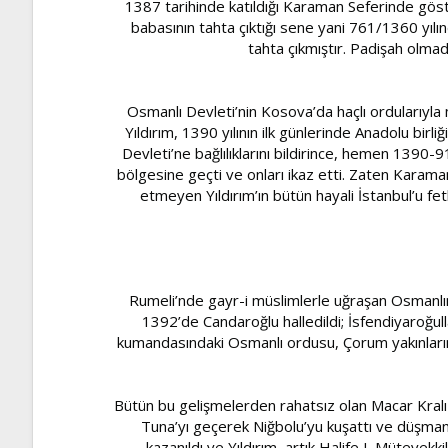
1387 tarihinde katıldığı Karaman Seferinde göster
babasının tahta çıktığı sene yani 761/1360 yıl
tahta çıkmıştır. Padişah olmad
Osmanlı Devleti’nin Kosova’da haçlı ordularıyla
Yıldırım, 1390 yılının ilk günlerinde Anadolu bi
Devleti’ne bağlılıklarını bildirince, hemen 1390
bölgesine geçti ve onları ikaz etti. Zaten Karam
etmeyen Yıldırım’ın bütün hayali İstanbul’u fe
Rumeli’nde gayr-i müslimlerle uğraşan Osmanlın
1392’de Candaroğlu halledildi; İsfendiyaroğulla
kumandasındaki Osmanlı ordusu, Çorum yakınlarınd
Bütün bu gelişmelerden rahatsız olan Macar Kralı Si
Tuna’yı geçerek Niğbolu’yu kuşattı ve düşman 
kazanıldı ve Yıldırım, artık Halife I. Mütevekk