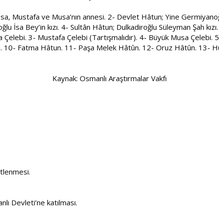
sa, Mustafa ve Musa’nın annesi. 2- Devlet Hâtun; Yine Germiyano
oğlu İsa Bey’in kızı. 4- Sultân Hâtun; Dulkadiroğlu Süleyman Şah kızı
sa Çelebi. 3- Mustafa Çelebi (Tartışmalıdır). 4- Büyük Musa Çelebi. 5
n. 10- Fatma Hâtun. 11- Paşa Melek Hâtûn. 12- Oruz Hâtûn. 13- 
Kaynak: Osmanlı Araştırmalar Vakfı
stlenmesi.
ı Devleti’ne katılması.