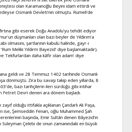
 eniştesi olan Karamanoğlu Beyini idam ettirdi ve
eredeyse Osmanlı Devleti’nin olmuştu. Rumeli’de
ırtına gibi eserek Doğu Anadolu’yu tehdit ediyor
ur’un düşmanları olan bazı beyler de Yıldırım’a
abi olmasını, şartlarının kabulü halinde, gayr-i
‘Rum Meliki Yıldırm Bayezid’ diye başlamaktadır).
ve Tekfurlardan daha kâfir olan adam’ diye
ydana geldi ve 28 Temmuz 1402 tarihinde Osmanlı
şa dönmüştü. Zira bu savaşı takip eden yıllarda, 8
’de, bazı tarihçilerin ileri sürdüğü gibi intihar
çin Fetret Devri denen ara dönem başladı.
ayıf olduğu ittifakla açıklanan Çandarlı Ali Paşa,
den ise, Şemseddin Fenari, oğlu Muhammed Şah
erenlerinin başında, Emir Sultân denen Bâyezid’in
 Süleyman Çelebi de onun zamanındaki en büyük