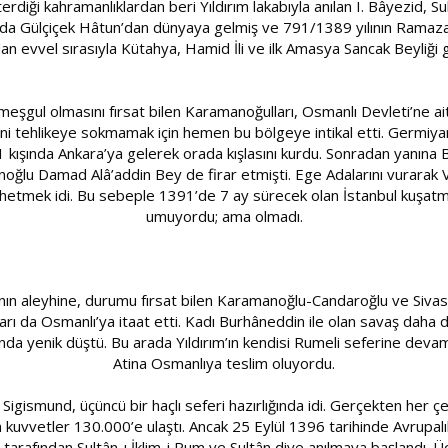
diği kahramanlıklardan beri Yıldırım lakabıyla anılan I. Bâyezid, S
ında Gülçiçek Hâtun’dan dünyaya gelmiş ve 791/1389 yılının Ramaz
an evvel sırasıyla Kütahya, Hamid İli ve ilk Amasya Sancak Beyliği 
 meşgul olmasını fırsat bilen Karamanoğulları, Osmanlı Devleti’ne a
rliğini tehlikeye sokmamak için hemen bu bölgeye intikal etti. Germi
-91 kışında Ankara’ya gelerek orada kışlasını kurdu. Sonradan yanına
anoğlu Damad Alâ’addin Bey de firar etmişti. Ege Adalarını vurara
thetmek idi. Bu sebeple 1391’de 7 ay sürecek olan İstanbul kuşatmas
umuyordu; ama olmadı.
ın aleyhine, durumu fırsat bilen Karamanoğlu-Candaroğlu ve Sivas’da
rı da Osmanlı’ya itaat etti. Kadı Burhâneddin ile olan savaş daha de
a yenik düştü. Bu arada Yıldırım’ın kendisi Rumeli seferine devam e
Atina Osmanlıya teslim oluyordu.
gismund, üçüncü bir haçlı seferi hazırlığında idi. Gerçekten her çeş
kuvvetler 130.000’e ulaştı. Ancak 25 Eylül 1396 tarihinde Avrupalıl
il tarafından Sultân-ı İklim-i Rum ve Sultân diye anılmaya başlandı. Ü