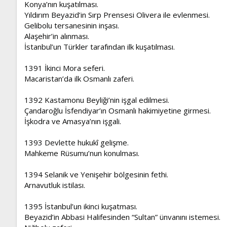
Konya’nın kuşatılması.
Yıldırım Beyazid’in Sırp Prensesi Olivera ile evlenmesi.
Gelibolu tersanesinin inşası.
Alaşehir’in alınması.
İstanbul’un Türkler tarafından ilk kuşatılması.
1391 İkinci Mora seferi.
Macaristan’da ilk Osmanlı zaferi.
1392 Kastamonu Beyliği’nin işgal edilmesi.
Çandaroğlu İsfendiyar’ın Osmanlı hakimiyetine girmesi.
İşkodra ve Amasya’nın işgali.
1393 Devlette hukukî gelişme.
Mahkeme Rüsumu’nun konulması.
1394 Selanik ve Yenişehir bölgesinin fethi.
Arnavutluk istilası.
1395 İstanbul’un ikinci kuşatması.
Beyazid’in Abbasi Halifesinden “Sultan” ünvanını istemesi.