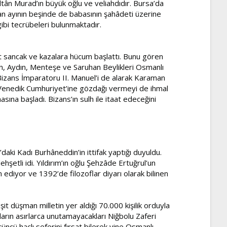
ultân Murad’ın büyük oğlu ve veliahdıdır. Bursa’da
an ayının beşinde de babasının şahâdeti üzerine
gibi tecrübeleri bulunmaktadır.
it sancak ve kazalara hücum başlattı. Bunu gören
yan, Aydın, Menteşe ve Saruhan Beylikleri Osmanlı
 Bizans İmparatoru II. Manuel’i de alarak Karaman
k Venedik Cumhuriyet’ine gözdağı vermeyi de ihmal
ına başladı. Bizans’ın sulh ile itaat edeceğini
ki Kadı Burhâneddin’in ittifak yaptığı duyuldu.
hşetli idi. Yıldırım’ın oğlu Şehzâde Ertuğrul’un
diyor ve 1392’de filozoflar diyarı olarak bilinen
it düşman milletin yer aldığı 70.000 kişilik orduyla
arın asırlarca unutamayacakları Niğbolu Zaferi
çüncü haçlı seferini fırsat bilerek yine Osmanlı