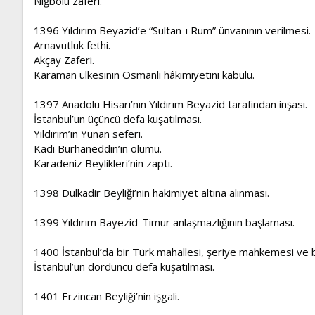
Niğbolu zaferi.
1396 Yıldırım Beyazid’e “Sultan-ı Rum” ünvanının verilmesi.
Arnavutluk fethi.
Akçay Zaferi.
Karaman ülkesinin Osmanlı hâkimiyetini kabulü.
1397 Anadolu Hisarı’nın Yıldırım Beyazid tarafından inşası.
İstanbul’un üçüncü defa kuşatılması.
Yıldırım’ın Yunan seferi.
Kadı Burhaneddin’in ölümü.
Karadeniz Beylikleri’nin zaptı.
1398 Dulkadir Beyliği’nin hakimiyet altına alınması.
1399 Yıldırım Bayezid-Timur anlaşmazlığının başlaması.
1400 İstanbul’da bir Türk mahallesi, şeriye mahkemesi ve b
İstanbul’un dördüncü defa kuşatılması.
1401 Erzincan Beyliği’nin işgali.