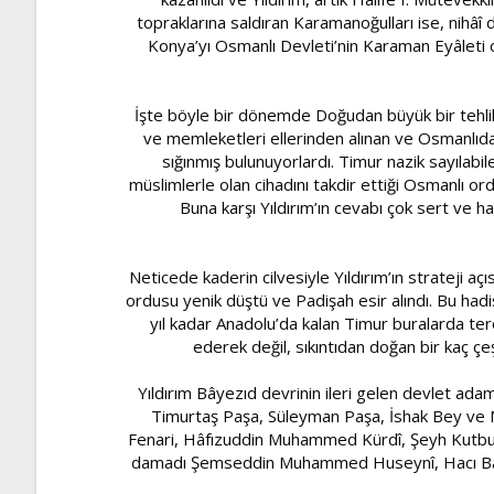
topraklarına saldıran Karamanoğulları ise, nihâî
Konya’yı Osmanlı Devleti’nin Karaman Eyâleti o
İşte böyle bir dönemde Doğudan büyük bir tehlik
ve memleketleri ellerinden alınan ve Osmanlıda
sığınmış bulunuyorlardı. Timur nazik sayılabile
müslimlerle olan cihadını takdir ettiği Osmanlı 
Buna karşı Yıldırım’ın cevabı çok sert ve
Neticede kaderin cilvesiyle Yıldırım’ın strate
ordusu yenik düştü ve Padişah esir alındı. Bu had
yıl kadar Anadolu’da kalan Timur buralarda terör
ederek değil, sıkıntıdan doğan bir kaç ç
Yıldırım Bâyezıd devrinin ileri gelen devlet adam
Timurtaş Paşa, Süleyman Paşa, İshak Bey ve 
Fenari, Hâfızuddin Muhammed Kürdî, Şeyh Kutbuddi
damadı Şemseddin Muhammed Huseynî, Hacı Bayr