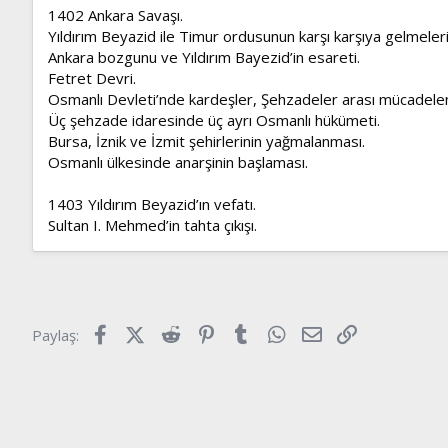
1402 Ankara Savaşı.
Yıldırım Beyazid ile Timur ordusunun karşı karşıya gelmeler
Ankara bozgunu ve Yıldırım Bayezid’in esareti.
Fetret Devri.
Osmanlı Devleti’nde kardeşler, Şehzadeler arası mücadeleni
Üç şehzade idaresinde üç ayrı Osmanlı hükümeti.
Bursa, İznik ve İzmit şehirlerinin yağmalanması.
Osmanlı ülkesinde anarşinin başlaması.
1403 Yıldırım Beyazid’ın vefatı.
Sultan I. Mehmed’in tahta çıkışı.
Facebook
X (Twitter)
Reddit
Pinterest
Tumblr
WhatsApp
E-posta
Link
Paylaş: