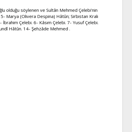
ğlu olduğu söylenen ve Sultân Mehmed Çelebi’nin
. 5- Marya (Olivera Despina) Hâtûn; Sirbistan Kralı
- İbrahim Çelebi. 6- Kâsım Çelebi. 7- Yusuf Çelebi.
Hundî Hâtûn. 14- Şehzâde Mehmed .