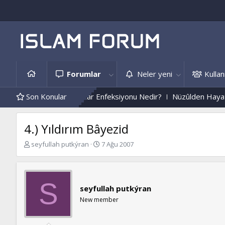
Forumlar
Neler yeni
Kullanı
Edemez...
Son Konular
Mantar Enfeksiyonu Nedir?
Nüzûlden Hayata...
4.) Yıldırım Bâyezid
K
B
seyfullah putkýran
7 Ağu 2007
o
a
n
ş
b
l
u
a
S
seyfullah putkýran
y
n
u
g
New member
b
ı
a
ç