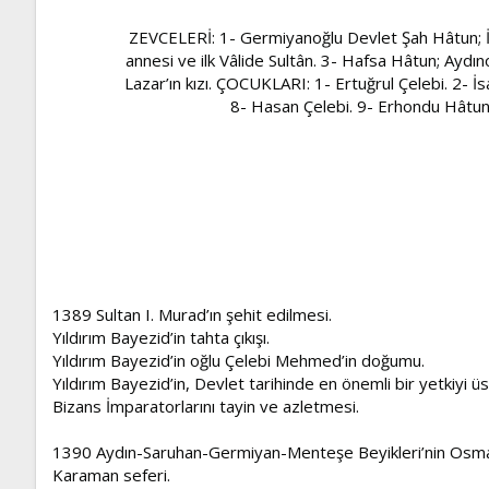
ZEVCELERİ: 1- Germiyanoğlu Devlet Şah Hâtun; İ
annesi ve ilk Vâlide Sultân. 3- Hafsa Hâtun; Aydın
Lazar’ın kızı. ÇOCUKLARI: 1- Ertuğrul Çelebi. 2- İ
8- Hasan Çelebi. 9- Erhondu Hâtu
1389 Sultan I. Murad’ın şehit edilmesi.
Yıldırım Bayezid’in tahta çıkışı.
Yıldırım Bayezid’in oğlu Çelebi Mehmed’in doğumu.
Yıldırım Bayezid’in, Devlet tarihinde en önemli bir yetkiyi ü
Bizans İmparatorlarını tayin ve azletmesi.
1390 Aydın-Saruhan-Germiyan-Menteşe Beyikleri’nin Osmanl
Karaman seferi.