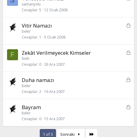
S
i
samanyolu
Cevaplar
5
12 Ocak 2008
l
i
t
K
Vitir Namazı
l
i
bekir
i
Cevaplar
1
5 Ocak 2008
l
i
t
K
Zekât Verilmeyecek Kimseler
F
l
i
fetih
i
Cevaplar
0
26 Ara 2007
l
i
t
K
Duha namazı
l
i
bekir
i
Cevaplar
2
16 Ara 2007
l
i
t
K
Bayram
l
i
bekir
i
Cevaplar
0
15 Ara 2007
l
i
t
Son
1 of 3
Sonraki