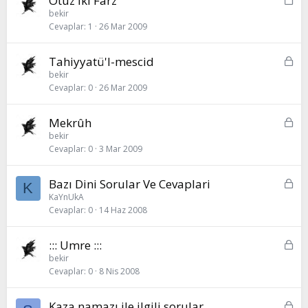
Otuz İki Farz
l
i
bekir
i
Cevaplar
1
26 Mar 2009
l
i
t
K
Tahiyyatü'l-mescid
l
i
bekir
i
Cevaplar
0
26 Mar 2009
l
i
t
K
Mekrûh
l
i
bekir
i
Cevaplar
0
3 Mar 2009
l
i
t
K
Bazı Dini Sorular Ve Cevaplari
K
l
i
KaYnUkA
i
Cevaplar
0
14 Haz 2008
l
i
t
K
::: Umre :::
l
i
bekir
i
Cevaplar
0
8 Nis 2008
l
i
t
K
Kaza namazı ile ilgili sorular.