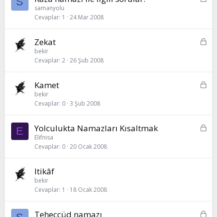
S
l
i
samanyolu
i
Cevaplar
1
24 Mar 2008
l
i
t
K
Zekat
l
i
bekir
i
Cevaplar
2
26 Şub 2008
l
i
t
K
Kamet
l
i
bekir
i
Cevaplar
0
3 Şub 2008
l
i
t
K
Yolculukta Namazları Kısaltmak
E
l
i
Elifnisa
i
Cevaplar
0
20 Ocak 2008
l
i
t
Itikâf
l
bekir
i
Cevaplar
1
18 Ocak 2008
K
Teheccüd namazı