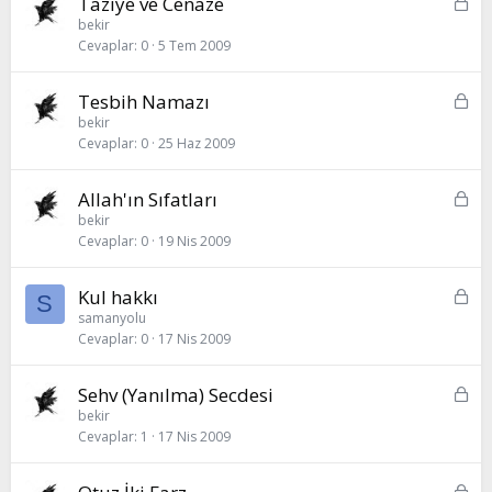
K
Taziye ve Cenaze
l
i
bekir
i
Cevaplar
0
5 Tem 2009
l
i
t
K
Tesbih Namazı
l
i
bekir
i
Cevaplar
0
25 Haz 2009
l
i
t
K
Allah'ın Sıfatları
l
i
bekir
i
Cevaplar
0
19 Nis 2009
l
i
t
K
Kul hakkı
S
l
i
samanyolu
i
Cevaplar
0
17 Nis 2009
l
i
t
K
Sehv (Yanılma) Secdesi
l
i
bekir
i
Cevaplar
1
17 Nis 2009
l
i
t
K