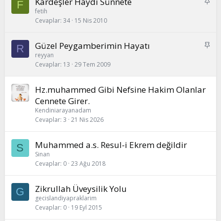
S
Kardeşler Haydi Sünnete
F
a
fetih
Cevaplar
34
15 Nis 2010
b
i
t
S
Güzel Peygamberimin Hayatı
R
a
reyyan
Cevaplar
13
29 Tem 2009
b
i
t
Hz.muhammed Gibi Nefsine Hakim Olanlar
Cennete Girer.
Kendiniarayanadam
Cevaplar
3
21 Nis 2026
Muhammed a.s. Resul-i Ekrem değildir
S
Sinan
Cevaplar
0
23 Ağu 2018
Zikrullah Üveysilik Yolu
G
gecislandiyapraklarim
Cevaplar
0
19 Eyl 2015