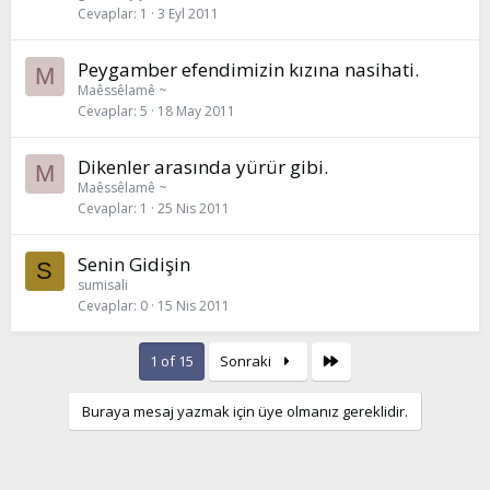
Cevaplar
1
3 Eyl 2011
Peygamber efendimizin kızına nasihati.
M
Maêssêlamê ~
Cevaplar
5
18 May 2011
Dikenler arasında yürür gibi.
M
Maêssêlamê ~
Cevaplar
1
25 Nis 2011
Senin Gidişin
S
sumisali
Cevaplar
0
15 Nis 2011
Son
1 of 15
Sonraki
Buraya mesaj yazmak için üye olmanız gereklidir.