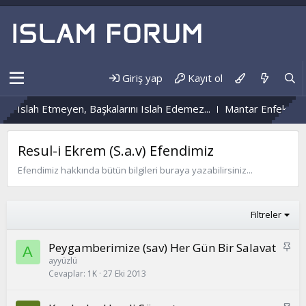
Giriş yap
Kayıt ol
 Islah Etmeyen, Başkalarını Islah Edemez...
Mantar Enfeksiyonu
Resul-i Ekrem (S.a.v) Efendimiz
Efendimiz hakkında bütün bilgileri buraya yazabilirsiniz...
Filtreler
S
Peygamberimize (sav) Her Gün Bir Salavat
A
a
ayyüzlü
Cevaplar
1K
27 Eki 2013
b
i
t