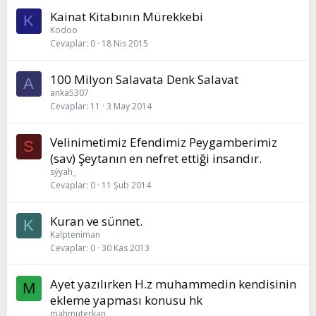
Kainat Kitabının Mürekkebi
K
Kodoo
Cevaplar
0
18 Nis 2015
100 Milyon Salavata Denk Salavat
A
anka5307
Cevaplar
11
3 May 2014
Velinimetimiz Efendimiz Peygamberimiz
S
(sav) Şeytanın en nefret ettiği insandır.
sýyah_
Cevaplar
0
11 Şub 2014
Kuran ve sünnet.
K
Kalpteniman
Cevaplar
0
30 Kas 2013
Ayet yazılırken H.z muhammedin kendisinin
M
ekleme yapması konusu hk
mahmuterkan