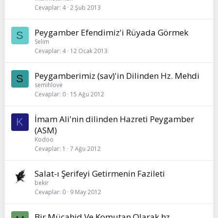
Cevaplar
4
2 Şub 2013
Peygamber Efendimiz'i Rüyada Görmek
S
Selim
Cevaplar
4
12 Ocak 2013
Peygamberimiz (sav)'in Dilinden Hz. Mehdi
S
semihlove
Cevaplar
0
15 Ağu 2012
İmam Ali'nin dilinden Hazreti Peygamber
K
(ASM)
Kodoo
Cevaplar
1
7 Ağu 2012
Salat-ı Şerifeyi Getirmenin Fazileti
bekir
Cevaplar
0
9 May 2012
Bir Mücahid Ve Komutan Olarak,hz