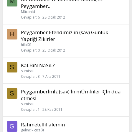
M
Peygamber..
Mücahid
Cevaplar
6
28 Ocak 2012
Peygamber Efendimiz'in (sav) Günlük
H
Yaptiği Zikirler
hilal01
Cevaplar
0
25 Ocak 2012
KaLBiN NaSıL?
S
sumisali
Cevaplar
3
7 Ara 2011
Peygamberİmİz (sav)'İn mÜmİnler İÇİn dua
S
etmesİ
sumisali
Cevaplar
1
28 Kas 2011
Rahmetellil alemin
G
gelincik çiçeði