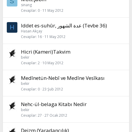
S
sinang
Cevaplar
0
11 May 2012
Iddet es-suhûr, عدة الشهور (Tevbe 36)
H
Hasan Akçay
Cevaplar
16
11 May 2012
Hicri (Kameri)Takvim
bekir
Cevaplar
2
10 May 2012
Medînetün-Nebî ve Medîne Vesîkası
bekir
Cevaplar
0
23 Şub 2012
Nehc-ül-belaga Kitabı Nedir
bekir
Cevaplar
27
27 Ocak 2012
Deizm (Yaradancılık)