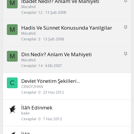
S
Ibadet Nedir? Anlam Ve Mahiyeti
M
a
Mücahid
Cevaplar
12
13 Şub 2008
b
i
t
S
Hadis Ve Sünnet Konusunda Yanilgilar
M
a
Mücahid
Cevaplar
3
13 Şub 2008
b
i
t
S
Din Nedir? Anlam Ve Mahiyeti
M
a
Mücahid
Cevaplar
14
6 Eki 2007
b
i
t
Devlet Yönetim Şekilleri...
C
CENGÝZHAN
Cevaplar
0
23 Haz 2012
İlâh Edinmek
bekir
Cevaplar
0
7 Haz 2012