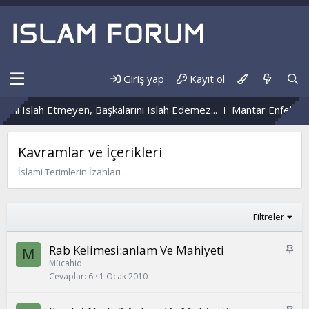
Giriş yap
Kayıt ol
i Islah Etmeyen, Başkalarını Islah Edemez...
Mantar Enfeksiyon
Kavramlar ve İçerikleri
İslami Terimlerin İzahları
Filtreler
S
Rab Kelimesi:anlam Ve Mahiyeti
M
a
Mücahid
Cevaplar
6
1 Ocak 2010
b
i
t