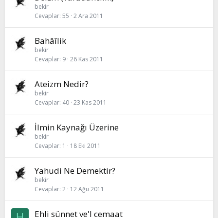
bekir
Cevaplar
55
2 Ara 2011
Bahâîlik
bekir
Cevaplar
9
26 Kas 2011
Ateizm Nedir?
bekir
Cevaplar
40
23 Kas 2011
İlmin Kaynağı Üzerine
bekir
Cevaplar
1
18 Eki 2011
Yahudi Ne Demektir?
bekir
Cevaplar
2
12 Ağu 2011
Ehli sünnet ve'l cemaat
H