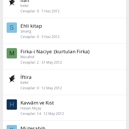
İlâh
bekir
Cevaplar
0
7 Haz 2012
Ehli kitap
S
sinang
Cevaplar
0
3 Haz 2012
Firka-i Naciye :(kurtulan Firka)
M
Mücahid
Cevaplar
2
31 May 2012
İftira
bekir
Cevaplar
0
12 May 2012
Kavvâm ve Kıst
H
Hasan Akçay
Cevaplar
14
12 May 2012
Müteşabih