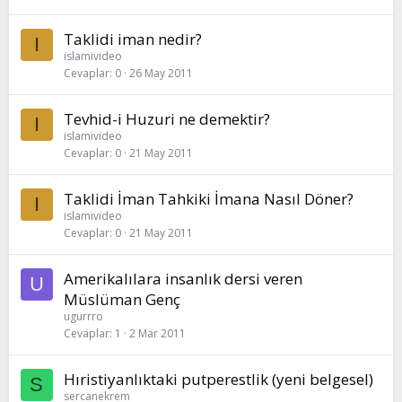
Taklidi iman nedir?
I
islamivideo
Cevaplar
0
26 May 2011
Tevhid-i Huzuri ne demektir?
I
islamivideo
Cevaplar
0
21 May 2011
Taklidi İman Tahkiki İmana Nasıl Döner?
I
islamivideo
Cevaplar
0
21 May 2011
Amerikalılara insanlık dersi veren
U
Müslüman Genç
ugurrro
Cevaplar
1
2 Mar 2011
Hıristiyanlıktaki putperestlik (yeni belgesel)
S
sercanekrem